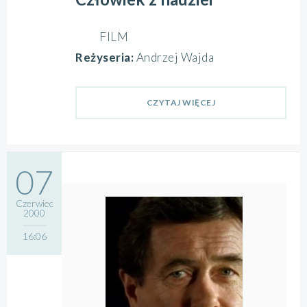
FILM
Reżyseria:
Andrzej Wajda
CZYTAJ WIĘCEJ
07
Czerwiec
2000
16:06