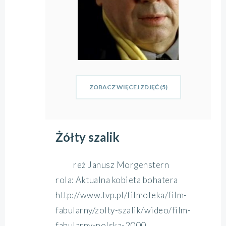
ZOBACZ WIĘCEJ ZDJĘĆ (5)
Żółty szalik
reż Janusz Morgenstern
rola: Aktualna kobieta bohatera
http://www.tvp.pl/filmoteka/film-
fabularny/zolty-szalik/wideo/film-
fabularny-polska-2000