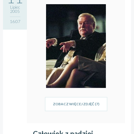
Lipiec
2005
16:07
ZOBACZ WIĘCEJ ZDJĘĆ (7)
Człowiek z nadziei