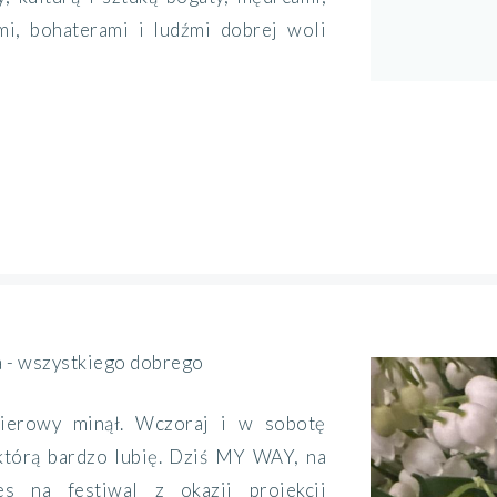
mi, bohaterami i ludźmi dobrej woli
a - wszystkiego dobrego
ierowy minął. Wczoraj i w sobotę
którą bardzo lubię. Dziś MY WAY, na
s na festiwal z okazji projekcji