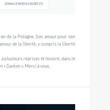
ZOBACZ WIĘCEJ ZDJĘĆ (7)
sion de la Pologne. Son amour pour son
mour de la liberté, y compris la liberté
té à plusieurs reprises et honoré, dans le
ilm « Danton ». Merci à vous.