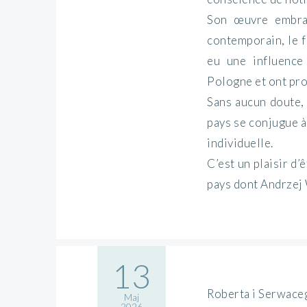
Son œuvre embras
contemporain, le fi
eu une influence
Pologne et ont pro
Sans aucun doute, 
pays se conjugue à
individuelle.
C’est un plaisir d’
pays dont Andrzej Wa
13
Roberta i Serwace
Maj
2026