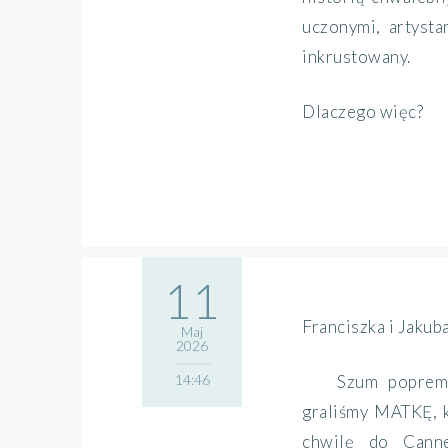
uczonymi, artysta
inkrustowany.
Dlaczego więc?
11
Franciszka i Jakub
Maj
2026
14:46
Szum poprem
graliśmy MATKĘ, 
chwilę do Canne