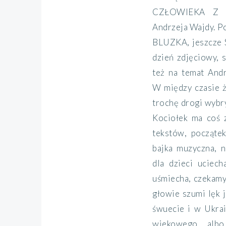
CZŁOWIEKA Z Ż
Andrzeja Wajdy.
BLUZKA, jeszcze 
dzień zdjęciowy, 
też na temat An
W między czasie ż
trochę drogi wybry
Kociołek ma coś z
tekstów, począt
bajka muzyczna, 
dla dzieci uciec
uśmiecha, czekamy 
głowie szumi lęk j
śwuecie i w Ukrai
wiekowego albo