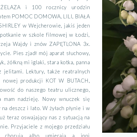
ELAZA i 100 rocznicy urodzin
 Potem POMOC DOMOWA, LILI, BIAŁA
SHIRLEY w Wejcherowie, jakiś jeden
spotkanie w szkole filmowej w Łodzi,
drzeja Wajdy i znów ZAPĘTLONA 3x.
ycie. Pies zjadł mój aparat słuchowy,
k, żółkną mi iglaki, stara kotka, panna
 jelitami. Lektury, także reatralnych
ek nowej produkcji KOT W BUTACH,
nowość do naszego teatru ulicznego,
ha mam nadzieję. Nowy wnuczek się
na deszcz i lato. W żyłach płynie i w
uż teraz oswajający nas z sytuacją na
nie. Przyjaciele z mojego przedziału
 chorują albo umierają a inni