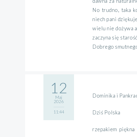
dawna za naturaln
No trudno, taka k
niech pani dziękuje
wielu nie dożywa a 
zaczyna się starość
Dobrego smutnego
12
Dominika i Pankra
Maj
2026
11:44
Dziś Polska
rzepakiem piękna