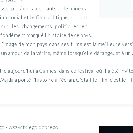
se plusieurs courants : le cinéma
lm social et le film politique, qui ont
 sur les changements politiques en
fondément marqué l’histoire de ce pays.
l’image de mon pays dans ses films est la meilleure ver
 un amour de la vérité, même lorsqu’elle dérange, et à un a
être aujourd’hui à Cannes, dans ce festival où il a été invi
jda a porté l’histoire à l’écran. C’était le film, c’est le f
go - wszystkiego dobrego