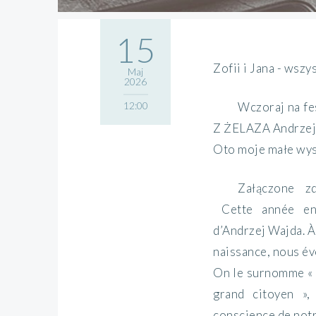
15
Zofii i Jana - wsz
Maj
2026
12:00
Wczoraj na f
Z ŻELAZA Andrzeja
Oto moje małe wys
Załączone z
Cette année en 
d’Andrzej Wajda. À
naissance, nous é
On le surnomme « l
grand citoyen »
conscience de notr