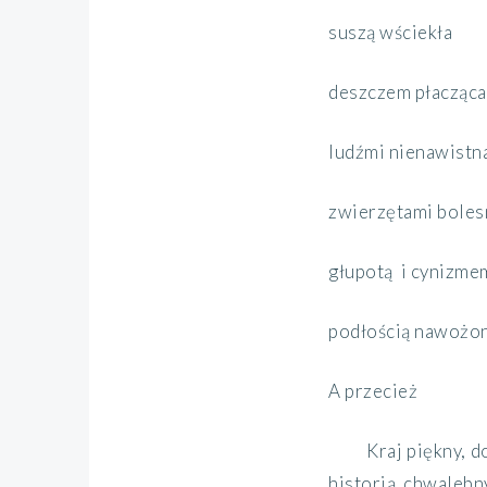
suszą wściekła
deszczem płacząca
ludźmi nienawistn
zwierzętami boles
głupotą i cynizme
podłością nawożo
A przecież
Kraj piękny, do
historią chwalebn