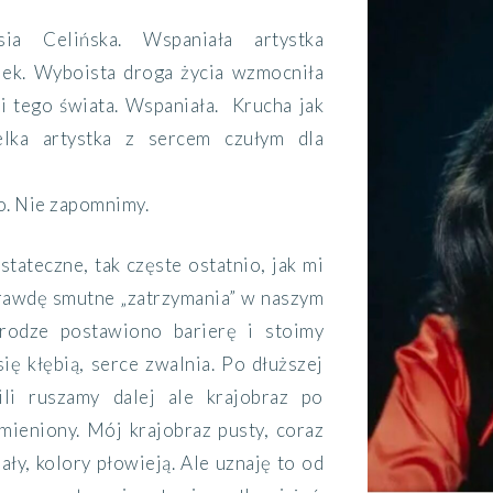
sia Celińska. Wspaniała artystka
iek. Wyboista droga życia wzmocniła
 i tego świata. Wspaniała. Krucha jak
ielka artystka z sercem czułym dla
o. Nie zapomnimy.
stateczne, tak częste ostatnio, jak mi
prawdę smutne „zatrzymania” w naszym
drodze postawiono barierę i stoimy
się kłębią, serce zwalnia. Po dłuższej
ili ruszamy dalej ale krajobraz po
mieniony. Mój krajobraz pusty, coraz
iały, kolory płowieją. Ale uznaję to od