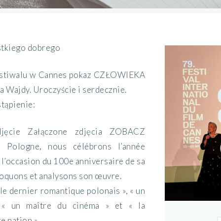
ystkiego dobrego
estiwalu w Cannes pokaz CZŁOWIEKA
 Wajdy. Uroczyście i serdecznie.
tąpienie:
djęcie Załączone zdjęcia ZOBACZ
Pologne, nous célébrons l’année
 l’occasion du 100e anniversaire de sa
voquons et analysons son œuvre.
e dernier romantique polonais », « un
, « un maître du cinéma » et « la
e nation ».