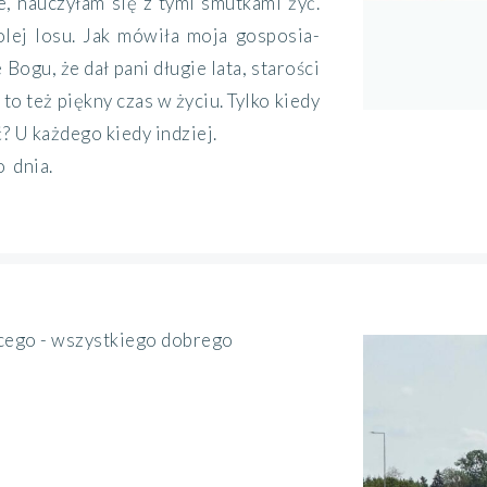
e, nauczyłam się z tymi smutkami żyć.
olej losu. Jak mówiła moja gosposia-
 Bogu, że dał pani długie lata, starości
to też piękny czas w życiu. Tylko kiedy
? U każdego kiedy indziej.
 dnia.
cego - wszystkiego dobrego