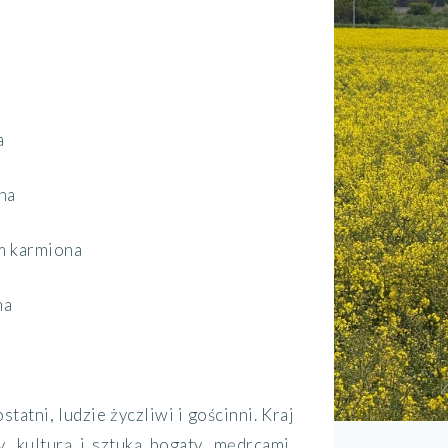
a
na
m karmiona
na
statni, ludzie życzliwi i gościnni. Kraj
y, kulturą i sztuką bogaty, mędrcami,