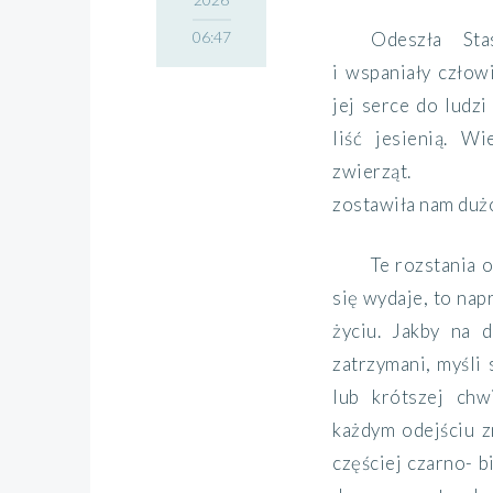
06:47
Odeszła Sta
i wspaniały człow
jej serce do ludzi
liść jesienią. W
zwierząt.
zostawiła nam duż
Te rozstania o
się wydaje, to na
życiu. Jakby na 
zatrzymani, myśli 
lub krótszej chw
każdym odejściu z
częściej czarno- b