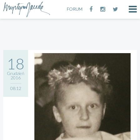
FORUM
18
Grudzień
2016
08:12