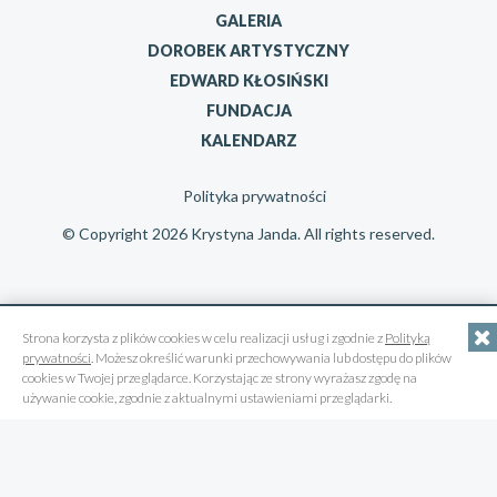
GALERIA
DOROBEK ARTYSTYCZNY
EDWARD KŁOSIŃSKI
FUNDACJA
KALENDARZ
Polityka prywatności
© Copyright 2026 Krystyna Janda. All rights reserved.
Strona korzysta z plików cookies w celu realizacji usług i zgodnie z
Polityką
prywatności
. Możesz określić warunki przechowywania lub dostępu do plików
cookies w Twojej przeglądarce. Korzystając ze strony wyrażasz zgodę na
używanie cookie, zgodnie z aktualnymi ustawieniami przeglądarki.