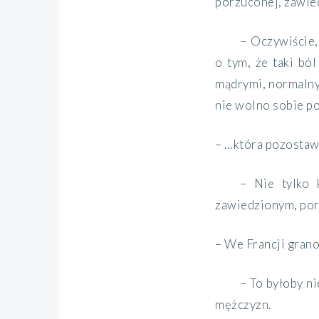
porzuconej, zawie
– Oczywiście,
o tym, że taki ból
mądrymi, normalnym
nie wolno sobie p
– …która pozostaw
– Nie tylko 
zawiedzionym, porz
– We Francji grano
– To byłoby n
mężczyzn.