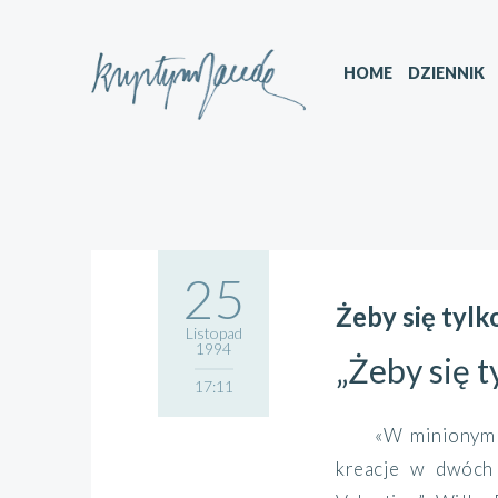
HOME
DZIENNIK
25
Żeby się tylk
Listopad
1994
„Żeby się t
17:11
«W minionym 
kreacje w dwóch