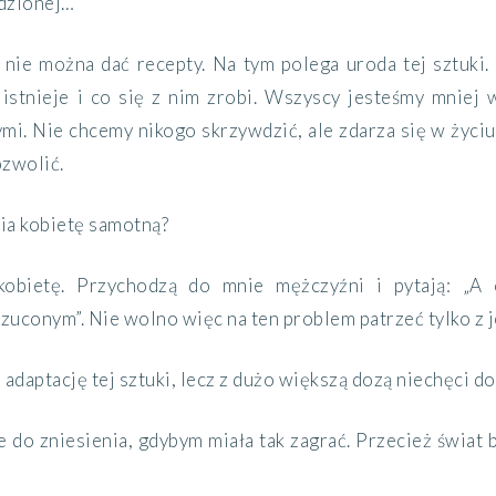
dzionej…
 nie można dać recepty. Na tym polega uroda tej sztuki. 
 istnieje i co się z nim zrobi. Wszyscy jesteśmy mniej 
i. Nie chcemy nikogo skrzywdzić, ale zdarza się w życiu t
ozwolić.
ia kobietę samotną?
kobietę. Przychodzą do mnie mężczyźni i pytają: „A
uconym”. Nie wolno więc na ten problem patrzeć tylko z j
 adaptację tej sztuki, lecz z dużo większą dozą niechęci 
ie do zniesienia, gdybym miała tak zagrać. Przecież świa