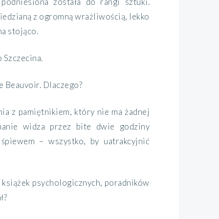
podniesiona została do rangi sztuki.
iedzianą z ogromną wrażliwością, lekko
a stojąco.
 Szczecina.
e Beauvoir. Dlaczego?
nia z pamiętnikiem, który nie ma żadnej
manie widza przez bite dwie godziny
 śpiewem – wszystko, by uatrakcyjnić
u książek psychologicznych, poradników
ł?