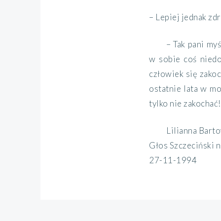
– Lepiej jednak zd
– Tak pani my
w sobie coś niedo
człowiek się zakoc
ostatnie lata w m
tylko nie zakochać!
Lilianna Bart
Głos Szczeciński 
27-11-1994