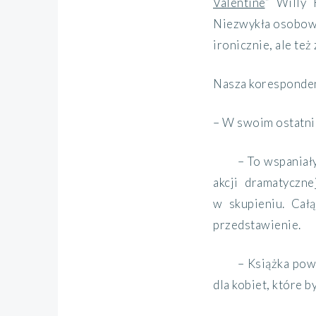
Valentine
” Willy 
Niezwykła osobowoś
ironicznie, ale te
Nasza korespondent
– W swoim ostatni
– To wspaniał
akcji dramatyczn
w skupieniu. Cał
przedstawienie.
– Książka pow
dla kobiet, które b