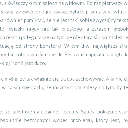
e, a świadczy o tym szloch na widowni. Po raz pierwszy w 
płakała, że zwrócono jej uwagę. Była to przedziwna sytuac
ba również pamiętać, że nie jest taki sobie zwyczajny teks
tej książki nigdy nic tak prostego, a zarazem głębo
da tekstu polega także na tym, że nie stara się on znaleźć
sytuację od strony bohaterki. W tym tkwi największa si
postać kolorowa. Simone de Beauvoir napisała pamiętnik 
kkiej ironii jest dużo.
ie myślą, że tak właśnie się trzeba zachowywać. A ja nie 
, w całym spektaklu, że mężczyznom zależy na tym, by te
, że tekst nie daje żadnej recepty. Sztuka pokazuje stan
bsolutnie bezradnymi wobec problemu, który jest, b