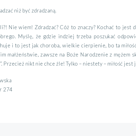
radzać niż być zdradzaną.
śli?! Nie wiem! Zdradzać? Cóż to znaczy? Kochać to jest 
brego. Myślę, że gdzie indziej trzeba poszukać odpowie
huje i to jest jak choroba, wielkie cierpienie, bo ta mił
oim małżeństwie, zawsze na Boże Narodzenie z mężem skł
”. Przecież nikt nie chce źle! Tylko – niestety – miłość jest
owska
nr 274