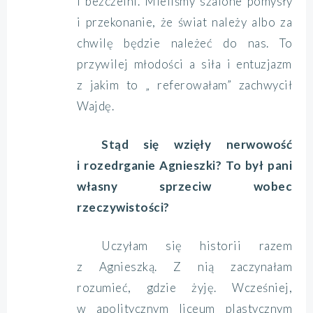
i bezczelni. Mieliśmy szalone pomysły
i przekonanie, że świat należy albo za
chwilę będzie należeć do nas. To
przywilej młodości a siła i entuzjazm
z jakim to „ referowałam” zachwycił
Wajdę.
Stąd się wzięły nerwowość
i rozedrganie Agnieszki? To był pani
własny sprzeciw wobec
rzeczywistości?
Uczyłam się historii razem
z Agnieszką. Z nią zaczynałam
rozumieć, gdzie żyję. Wcześniej,
w apolitycznym liceum plastycznym