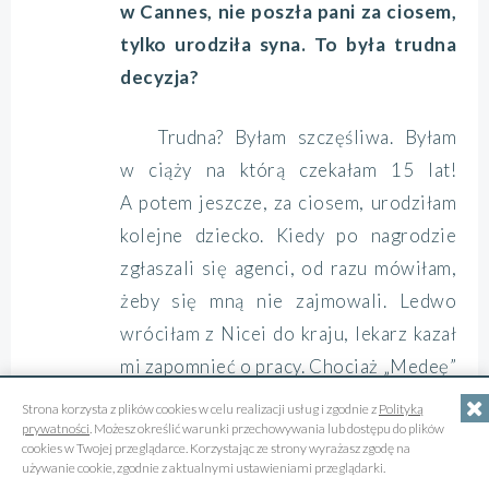
w Cannes, nie poszła pani za ciosem,
tylko urodziła syna. To była trudna
decyzja?
Trudna? Byłam szczęśliwa. Byłam
w ciąży na którą czekałam 15 lat!
A potem jeszcze, za ciosem, urodziłam
kolejne dziecko. Kiedy po nagrodzie
zgłaszali się agenci, od razu mówiłam,
żeby się mną nie zajmowali. Ledwo
wróciłam z Nicei do kraju, lekarz kazał
mi zapomnieć o pracy. Chociaż „Medeę”
w ciąży grałam w teatrze jeszcze długo.
Strona korzysta z plików cookies w celu realizacji usług i zgodnie z
Polityką
prywatności
. Możesz określić warunki przechowywania lub dostępu do plików
Żal mi było ją zostawić, dyrektor
cookies w Twojej przeglądarce. Korzystając ze strony wyrażasz zgodę na
Zygmunt Hubner umierał i chciałam,
używanie cookie, zgodnie z aktualnymi ustawieniami przeglądarki.