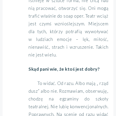
istnieje w sztuce forma, nie chcą nad
nią pracować, otworzyć się. Oni mogą
trafić właśnie do soap oper. Teatr wciąż
jest czymś wznioślejszym. Miejscem
dla tych, którzy potrafią wywoływać
w ludziach emocje – lęk, miłość,
nienawiść, strach i wzruszenie. Takich
nie jest wielu.
Skąd pani wie, że ktoś jest dobry?
To widać. Od razu. Albo mają „ rząd
dusz” albo nie. Rozmawiam, obserwuję,
chodzę na egzaminy do szkoły
teatralnej. Nie lubię konwencjonalnych.
Poprawnych. Na scenie od razu widać