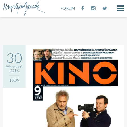
FORUM
30
Wrzesień
2018
15:09