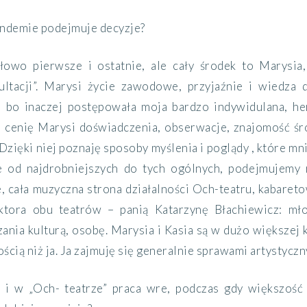
ndemie podejmuje decyzje?
łowo pierwsze i ostatnie, ale cały środek to Marysia,
ltacji”. Marysi życie zawodowe, przyjaźnie i wiedza 
, bo inaczej postępowała moja bardzo indywidulana, he
cenię Marysi doświadczenia, obserwacje, znajomość śr
. Dzięki niej poznaję sposoby myślenia i poglądy , które m
e od najdrobniejszych do tych ogólnych, podejmujemy 
 cała muzyczna strona działalności Och-teatru, kabareto
ktora obu teatrów – panią Katarzynę Błachiewicz: mł
ania kulturą, osobę. Marysia i Kasia są w dużo większej 
ścią niż ja. Ja zajmuję się generalnie sprawami artystyczn
” i w „Och- teatrze” praca wre, podczas gdy większość