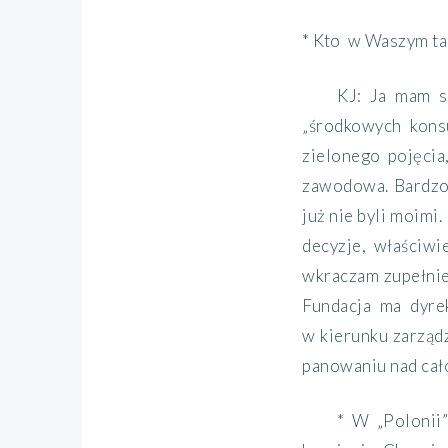
* Kto w Waszym ta
KJ: Ja mam s
„środkowych konsu
zielonego pojęcia
zawodowa. Bardzo 
już nie byli moimi
decyzje, właściwi
wkraczam zupełnie,
Fundacja ma dyre
w kierunku zarządz
panowaniu nad cało
* W „Polonii