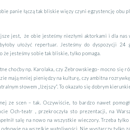
 obie panie łączą tak bliskie więzy czyni egzystencję obu 
jsze jest, że obie jesteśmy niezłymi aktorkami i dla nas
 byłoby ułożyć repertuar. Jesteśmy do dyspozycji 24
o że jesteśmy sobie tak bliskie, tylko pomaga.
atne choćby np. Karolaka, czy Żebrowskiego- mocno się ró
udzie mają mniej pieniędzy na kulturę, czy ambitna rozrywkę
utralnym słowem „lżejszy”. To okazało się dobrym kierunk
dnej ze scen – tak. Oczywiście, to bardzo nawet pomogł
e Och-teatr , przekroczyła sto prezentacji, na Wars
apełnił salę na nowo na wszystkie wieczory. Trzeba tylko s
 odpowie na wszelkie wątpliwości. Nie wystarczy tylko z