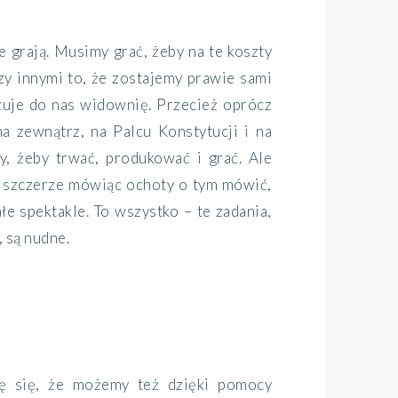
ie grają. Musimy grać, żeby na te koszty
dzy innymi to, że zostajemy prawie sami
ązuje do nas widownię. Przecież oprócz
a zewnątrz, na Palcu Konstytucji i na
y, żeby trwać, produkować i grać. Ale
am szczerze mówiąc ochoty o tym mówić,
e spektakle. To wszystko – te zadania,
 są nudne.
zę się, że możemy też dzięki pomocy