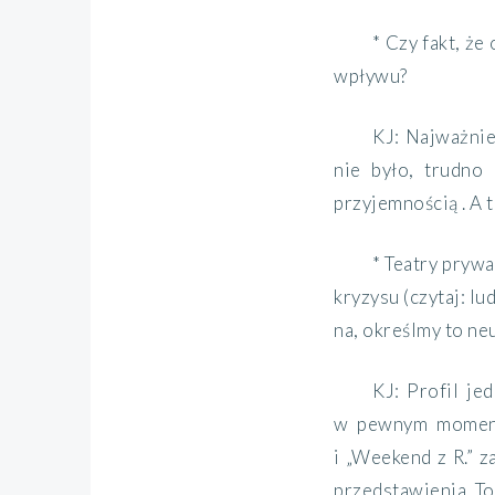
* Czy fakt, że
wpływu?
KJ: Najważnie
nie było, trudno
przyjemnością . A t
* Teatry pryw
kryzysu (czytaj: l
na, określmy to ne
KJ: Profil je
w pewnym momenci
i „Weekend z R.” z
przedstawienia. To