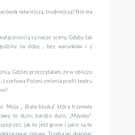
placówek łatwiejszą, trudniejszą? Nie ma
 wyłącznością są nasze sceny. Gdyby tak
 godziny na dobę , bez warunków i z
żnią. Gdzieś przeczytałam, że w obliczu
, ) szefowa Poloni zmienia profil teatru
iem?
o. Moja „ Biała bluzka” która trzymała
zawę to dużo, bardzo dużo. „Mayday”
pojrzeć, jak to jest grane i jakie są te
adeklarować zmianę. Trzeba jej dokonać