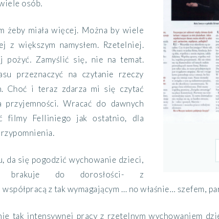
wiele osób.
m żeby miała więcej. Można by wiele
ej z większym namysłem. Rzetelniej.
 pożyć. Zamyślić się, nie na temat.
asu przeznaczyć na czytanie rzeczy
. Choć i teraz zdarza mi się czytać
la przyjemności. Wracać do dawnych
ć filmy Felliniego jak ostatnio, dla
rzypomnienia.
u, da się pogodzić wychowanie dzieci,
ę brakuje do dorosłości- z
 współpracą z tak wymagającym … no właśnie… szefem, pa
e tak intensywnej pracy z rzetelnym wychowaniem dziec