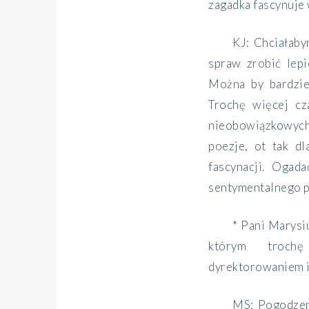
zagadka fascynuje 
KJ: Chciałaby
spraw zrobić lepi
Można by bardziej
Trochę więcej cz
nieobowiązkowych
poezje, ot tak d
fascynacji. Ogada
sentymentalnego p
* Pani Marysi
którym troch
dyrektorowaniem i
MS: Pogodzeni