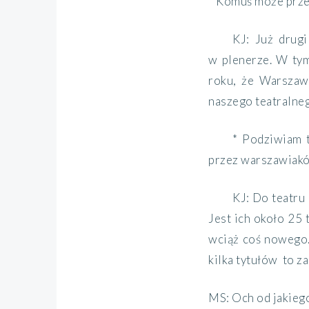
* Komuś może przes
KJ: Już drug
w plenerze. W ty
roku, że Warszawy
naszego teatralneg
* Podziwiam 
przez warszawiakó
KJ: Do teatru
Jest ich około 25 
wciąż coś nowego.
kilka tytułów to za
MS: Och od jakiego