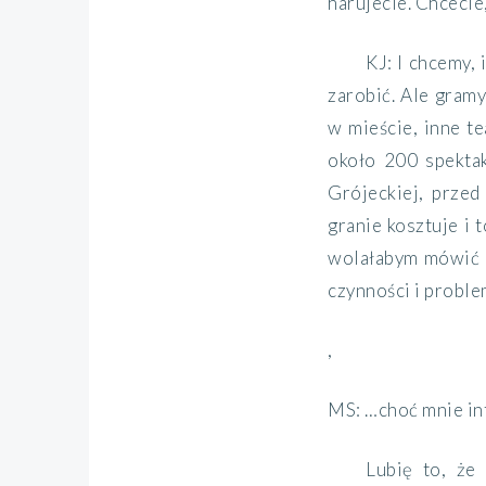
harujecie. Chcecie,
KJ: I chcemy, 
zarobić. Ale gramy
w mieście, inne te
około 200 spektak
Grójeckiej, przed
granie kosztuje i
wolałabym mówić o
czynności i proble
,
MS: …choć mnie int
Lubię to, że