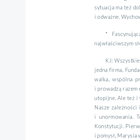
sytuacja ma też do
i odważne. Wychowu
* Fascynują
najwłaściwszym sł
KJ: Wszystkie
jedna firma, Fund
walka, wspólna pr
i prowadzą razem r
utopijne. Ale też 
Nasze zależności 
i unormowania. T
Konstytucji. Pier
i pomysł, Marysia 