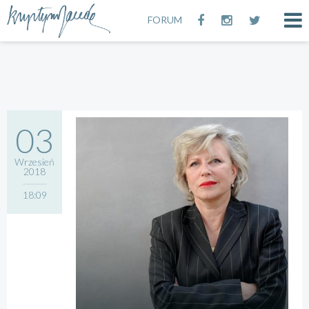
FORUM
03
Wrzesień
2018
18:09