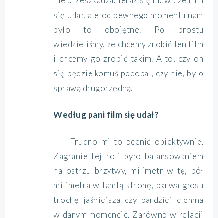
nie przeszkadza. Teraz się mówi, że film
się udał, ale od pewnego momentu nam
było to obojętne. Po prostu
wiedzieliśmy, że chcemy zrobić ten film
i chcemy go zrobić takim. A to, czy on
się będzie komuś podobał, czy nie, było
sprawą drugorzędną.
Według pani film się udał?
Trudno mi to ocenić obiektywnie.
Zagranie tej roli było balansowaniem
na ostrzu brzytwy, milimetr w tę, pół
milimetra w tamtą stronę, barwa głosu
trochę jaśniejsza czy bardziej ciemna
w danym momencie. Zarówno w relacji