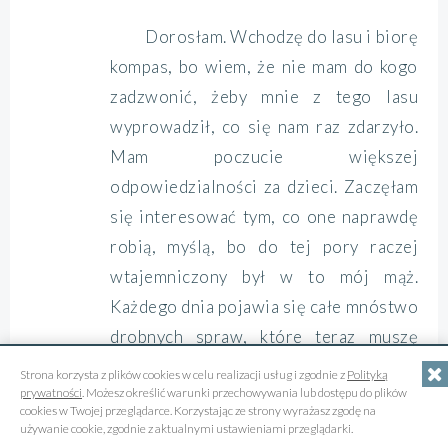
Dorosłam. Wchodzę do lasu i biorę
kompas, bo wiem, że nie mam do kogo
zadzwonić, żeby mnie z tego lasu
wyprowadził, co się nam raz zdarzyło.
Mam poczucie większej
odpowiedzialności za dzieci. Zaczęłam
się interesować tym, co one naprawdę
robią, myślą, bo do tej pory raczej
wtajemniczony był w to mój mąż.
Każdego dnia pojawia się całe mnóstwo
drobnych spraw, które teraz muszę
sama załatwiać. Wymieniam żarówki,
Strona korzysta z plików cookies w celu realizacji usług i zgodnie z
Polityką
prywatności
. Możesz określić warunki przechowywania lub dostępu do plików
naprawiam bramę do ogrodu.
cookies w Twojej przeglądarce. Korzystając ze strony wyrażasz zgodę na
używanie cookie, zgodnie z aktualnymi ustawieniami przeglądarki.