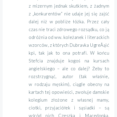
z mizernym jednak skutkiem, z żadnym
z „konkurentów” nie udaje jej się zajść
dalej niż w pobliże łóżka. Przez cały
czas nie traci zdrowego rozsądku, co ją
odróżnia od ww. koleżanek i literackich
wzorców, z których Dubravka UgreÂąić
kpi, tak jak to ona potrafi. W końcu
Stefcia znajduje kogoś na kursach
angielskiego – ale co dalej? Żeby to
rozstrzygnąć, autor (tak właśnie,
w rodzaju męskim), ciągle obecny na
kartach tej opowieści, zwołuje damskie
kolegium złożone z własnej mamy,
ciotki, przyjaciółek i sąsiadki – są
wśród nich Czeszka i Macedonka.