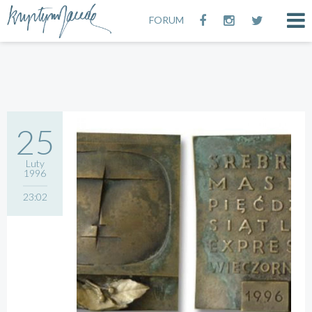
FORUM
25
Luty
1996
23:02