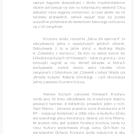
sporym bagażem doświadczeń i blisko trzydziestoletnim
stażem zatrzymuje się tam na romantyczny weekend. Chcą
pobudzić nieco wygasłą namiętność, w czym pomóc ma im
tytułowy przewodnik. Jednak wyjazd staje się przede
wszystkim pretekstem do momentami bolesnego rozliczenia
się z ich związkiem.
Krystyna Janda, reżyserka „Seksu dla opornych”, to
zdecydowanie jedna z największych polskich aktorek.
Debiutowała (i to w jakim stylu) u Andrzeja Wajdy
w „Człowieku z marmuru”. Do dziś na swoim koncie ma
kilkadziesiąt dużych ról filmowych – także za granicą – oraz
dziesiątki nagród za nie. Wśród obrazów, w których
występowała, znaleźć można sporo tytułów silnie
związanych z Gdańskiem, jak „Człowiek z żelaza” Wajdy czy
„Wróżby kumaka” Roberta Glińskiego – czyli ekranizacja
jednej z powieści Guntera Grassa.
Pomimo licznych sukcesów filmowych Krystyna
Janda parę lat temu zdecydowała się w większym stopniu
poświęcić teatrowi. A dokładniej: prowadzić jeden z nich.
Teatr Polonia – pierwsza prywatna scena dramatyczna w III
RP – rozpoczął działalność w 2006 roku, w budynku blisko
warszawskiego placu Konstytucji, dawnej sali kina Polonia.
W zeszłym roku pod szyldem Fundacji Krystyny Jandy na
rzecz Kultury wystartowała druga scena, Och-Teatr na
warszawskiej Ochocie. Krystyna Janda regularnie w obu