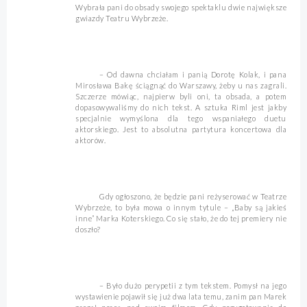
Wybrała pani do obsady swojego spektaklu dwie największe
gwiazdy Teatru Wybrzeże.
– Od dawna chciałam i panią Dorotę Kolak, i pana
Mirosława Bakę ściągnąć do Warszawy, żeby u nas zagrali.
Szczerze mówiąc, najpierw byli oni, ta obsada, a potem
dopasowywaliśmy do nich tekst. A sztuka Riml jest jakby
specjalnie wymyślona dla tego wspaniałego duetu
aktorskiego. Jest to absolutna partytura koncertowa dla
aktorów.
Gdy ogłoszono, że będzie pani reżyserować w Teatrze
Wybrzeże, to była mowa o innym tytule – „Baby są jakieś
inne” Marka Koterskiego. Co się stało, że do tej premiery nie
doszło?
– Było dużo perypetii z tym tekstem. Pomysł na jego
wystawienie pojawił się już dwa lata temu, zanim pan Marek