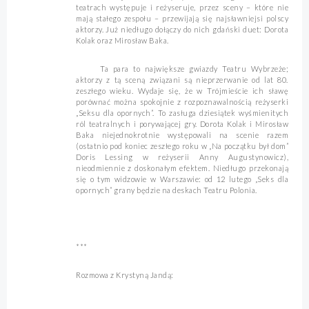
teatrach występuje i reżyseruje, przez sceny – które nie
mają stałego zespołu – przewijają się najsławniejsi polscy
aktorzy. Już niedługo dołączy do nich gdański duet: Dorota
Kolak oraz Mirosław Baka.
Ta para to największe gwiazdy Teatru Wybrzeże;
aktorzy z tą sceną związani są nieprzerwanie od lat 80.
zeszłego wieku. Wydaje się, że w Trójmieście ich sławę
porównać można spokojnie z rozpoznawalnością reżyserki
„Seksu dla opornych”. To zasługa dziesiątek wyśmienitych
ról teatralnych i porywającej gry. Dorota Kolak i Mirosław
Baka niejednokrotnie występowali na scenie razem
(ostatnio pod koniec zeszłego roku w „Na początku był dom”
Doris Lessing w reżyserii Anny Augustynowicz),
nieodmiennie z doskonałym efektem. Niedługo przekonają
się o tym widzowie w Warszawie: od 12 lutego „Seks dla
opornych” grany będzie na deskach Teatru Polonia.
***
Rozmowa z Krystyną Jandą: