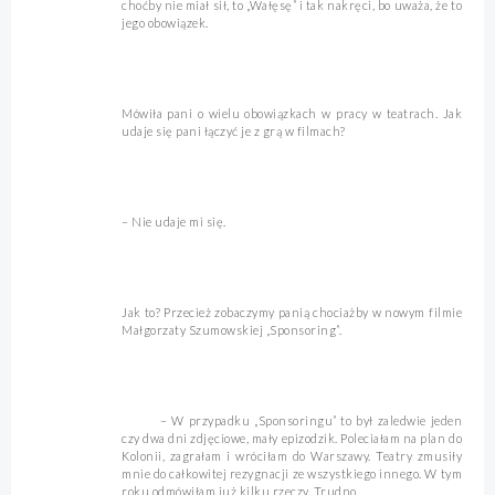
choćby nie miał sił, to „Wałęsę” i tak nakręci, bo uważa, że to
jego obowiązek.
Mówiła pani o wielu obowiązkach w pracy w teatrach. Jak
udaje się pani łączyć je z grą w filmach?
– Nie udaje mi się.
Jak to? Przecież zobaczymy panią chociażby w nowym filmie
Małgorzaty Szumowskiej „Sponsoring”.
– W przypadku „Sponsoringu” to był zaledwie jeden
czy dwa dni zdjęciowe, mały epizodzik. Poleciałam na plan do
Kolonii, zagrałam i wróciłam do Warszawy. Teatry zmusiły
mnie do całkowitej rezygnacji ze wszystkiego innego. W tym
roku odmówiłam już kilku rzeczy. Trudno.