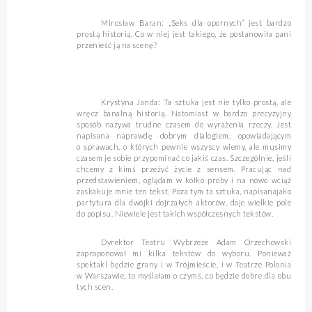
Mirosław Baran: „Seks dla opornych” jest bardzo
prostą historią. Co w niej jest takiego, że postanowiła pani
przenieść ją na scenę?
Krystyna Janda: Ta sztuka jest nie tylko prostą, ale
wręcz banalną historią. Natomiast w bardzo precyzyjny
sposób nazywa trudne czasem do wyrażenia rzeczy. Jest
napisana naprawdę dobrym dialogiem, opowiadającym
o sprawach, o których pewnie wszyscy wiemy, ale musimy
czasem je sobie przypominać co jakiś czas. Szczególnie, jeśli
chcemy z kimś przeżyć życie z sensem. Pracując nad
przedstawieniem, oglądam w kółko próby i na nowo wciąż
zaskakuje mnie ten tekst. Poza tym ta sztuka, napisanajako
partytura dla dwójki dojrzałych aktorów, daje wielkie pole
do popisu. Niewiele jest takich współczesnych tekstów.
Dyrektor Teatru Wybrzeże Adam Orzechowski
zaproponował mi kilka tekstów do wyboru. Ponieważ
spektakl będzie grany i w Trójmieście, i w Teatrze Polonia
w Warszawie, to myślałam o czymś, co będzie dobre dla obu
tych scen.