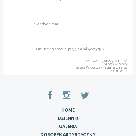
Nie szkoda pani?
– Nie. Jestem dorosła, podjęłam taką decyzję.»
„Seks według Krystyny Jandy”
Mirosław Baran
Gazeta Wyborcza – Trójmiasto nr 16
20-01-2012
HOME
DZIENNIK
GALERIA
DOROBEK ARTYSTYCZNY