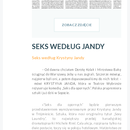
ZOBACZ ZDJĘCIE
SEKS WEDŁUG JANDY
Seks według Krystyny Jandy
– Od dawna chciałam Dorotę Kolak i Mirosława Bakę
ściągnąć do Warszawy, żeby u nas zagrali. Szczerze mówiąc,
najpierw byli oni, a potem dopasowywaliśmy do nich tekst –
mówi KRYSTYNA JANDA, która w Teatrze Wybrzeże
reżyseruje komedię „Seks dla opornych”. Polska prapremiera
sztuki już dziś w Sopocie.
«”Seks dla opornych” będzie pierwszym
przedstawieniem wyreżyserowanym przez Krystynę Jandę
w Trójmieście. Sztuka, która nosi oryginalny tytuł „Sexy
Laundry”, to największy przebój kanadyjskiej
dramatopisarki Michele Riml. Cala akcja, rozpisana tylko na
dwie postacie, toczy się w pokoju hotelowym. Małżeństwo ze