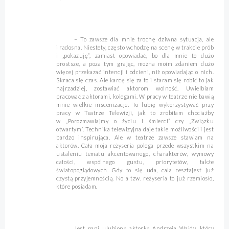
– To zawsze dla mnie trochę dziwna sytuacja, ale
i radosna. Niestety, często wchodzę na scenę w trakcie prób
i „pokazuję”, zamiast opowiadać, bo dla mnie to dużo
prostsze, a poza tym grając, można moim zdaniem dużo
więcej przekazać intencji i odcieni, niż opowiadając o nich.
Skraca się czas. Ale karcę się za to i staram się robić to jak
najrzadziej, zostawiać aktorom wolność. Uwielbiam
pracować z aktorami, kolegami. W pracy w teatrze nie bawią
mnie wielkie inscenizacje. To lubię wykorzystywać przy
pracy w Teatrze Telewizji, jak to zrobiłam chociażby
w „Porozmawiajmy o życiu i śmierci” czy „Związku
otwartym”. Technika telewizyjna daje takie możliwości i jest
bardzo inspirująca. Ale w teatrze zawsze stawiam na
aktorów. Cała moja reżyseria polega przede wszystkim na
ustaleniu tematu akcentowanego, charakterów, wymowy
całości, wspólnego gustu, priorytetów, także
światopoglądowych. Gdy to się uda, cala resztajest już
czystą przyjemnością. No a tzw. reżyseria to już rzemiosło,
które posiadam.
Jest pani ulubioną aktorką Andrzeja Wajdy, który