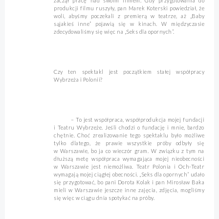
zaczął pracę nad swoim filmem. Gdy przygotowania do
produkcji filmu ruszyły, pan Marek Koterski powiedział, że
woli, abyśmy poczekali z premierą w teatrze, aż „Baby
sąjakieś inne” pojawią się w kinach. W międzyczasie
zdecydowaliśmy się więc na „Seks dla opornych”.
Czy ten spektakl jest początkiem stałej współpracy
Wybrzeża i Polonii?
– To jest współpraca, współprodukcja mojej fundacji
i Teatru Wybrzeże. Jeśli chodzi o fundację i mnie, bardzo
chętnie. Choć zrealizowanie tego spektaklu było możliwe
tylko dlatego, że prawie wszystkie próby odbyły się
w Warszawie, bo ja co wieczór gram. W związku z tym na
dłuższą metę współpraca wymagająca mojej nieobecności
w Warszawie jest niemożliwa. Teatr Polonia i Och-Teatr
wymagają mojej ciągłej obecności. „Seks dla opornych” udało
się przygotować, bo pani Dorota Kolak i pan Mirosław Baka
mieli w Warszawie jeszcze inne zajęcia, zdjęcia, mogliśmy
się więc w ciągu dnia spotykać na próby.