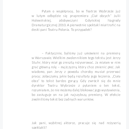
Pytam o współpracę, bo w Teatrze Wybrzeże już
w lutym odbędzie się prapremiera „Ciał obcych” Julii
Holewińskiej, zdobywczyni Gdyńskiej Nagrody
Dramaturgicznej 2010. A pierwotnie spektakl miał trafić na
deski pani Teatru Polonia. To przypadek?
– Faktycznie, byliśmy już umówieni na premierę
w Warszawie. Wielkim zwolennikiem tego tekstu jest Jerzy
Stuhr, który miał go zresztą reżyserować. Ja miałam w nim
grać główną rolę – mężczyzny, który chce zmienić płeć. Jak
wiadomo, pan Jerzy z powodu choroby musiał przerwać
pracę; zobaczymy, jakie będą rezultaty jego leczenia. „Ciała
obce” to tekst bardzo gorący. Gdy zwrócił się do mnie
dyrektor Teatru Wybrzeże z pytaniem o ten tekst,
rozumiałam, że nie możemy dalej blokować jego wystawienia,
bo zasługuje on na jak najszybszą premierę. W efekcie
zwolniliśmy tekst bez żadnych warunków.
Jak pani, wybitnej aktorce, pracuje się nad reżyserią
spektakli?