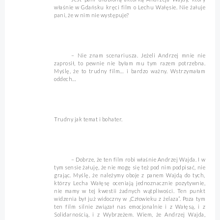
właśnie w Gdańsku kręci film o Lechu Wałęsie. Nie żałuje
pani, że w nim nie występuje?
– Nie znam scenariusza. Jeżeli Andrzej mnie nie
zaprosił, to pewnie nie byłam mu tym razem potrzebna.
Myślę, że to trudny film… i bardzo ważny. Wstrzymałam
oddech…
Trudny jak temat i bohater.
– Dobrze, że ten film robi właśnie Andrzej Wajda. I w
tym sensie żałuję, że nie mogę się też pod nim podpisać, nie
grając. Myślę, że należymy oboje z panem Wajdą do tych,
którzy Lecha Wałęsę oceniają jednoznacznie pozytywnie,
nie mamy w tej kwestii żadnych wątpliwości. Ten punkt
widzenia był już widoczny w „Człowieku z żelaza”. Poza tym
ten film silnie związał nas emocjonalnie i z Wałęsą, i z
Solidarnością, i z Wybrzeżem. Wiem, że Andrzej Wajda,