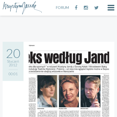
FORUM
20
Styczeń
2012
00:01