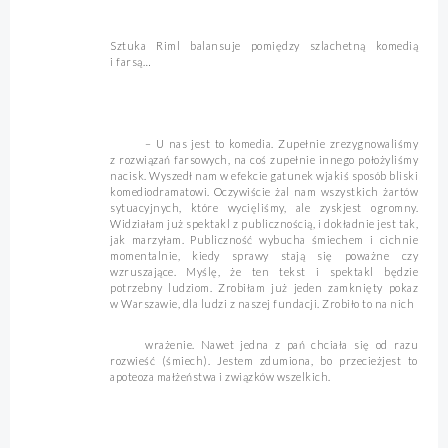
Sztuka Riml balansuje pomiędzy szlachetną komedią
i farsą…
– U nas jest to komedia. Zupełnie zrezygnowaliśmy
z rozwiązań farsowych, na coś zupełnie innego położyliśmy
nacisk. Wyszedł nam w efekcie gatunek wjakiś sposób bliski
komediodramatowi. Oczywiście żal nam wszystkich żartów
sytuacyjnych, które wycięliśmy, ale zyskjest ogromny.
Widziałam już spektakl z publicznością, i dokładnie jest tak,
jak marzyłam. Publiczność wybucha śmiechem i cichnie
momentalnie, kiedy sprawy stają się poważne czy
wzruszające. Myślę, że ten tekst i spektakl będzie
potrzebny ludziom. Zrobiłam już jeden zamknięty pokaz
w Warszawie, dla ludzi z naszej fundacji. Zrobiło to na nich
wrażenie. Nawet jedna z pań chciała się od razu
rozwieść (śmiech). Jestem zdumiona, bo przecieżjest to
apoteoza małżeństwa i związków wszelkich.