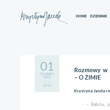
HOME
DZIENNIK
01
Rozmowy w b
Grudzień
– O ZIMIE
2003
23:12
Krystyna Janda r
· – Babciu, j