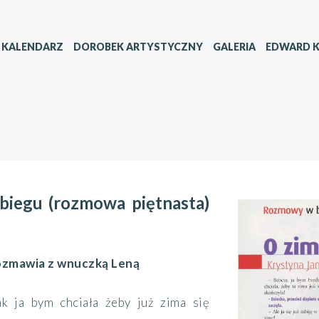
KALENDARZ
DOROBEK ARTYSTYCZNY
GALERIA
EDWARD K
iegu (rozmowa piętnasta)
ozmawia z wnuczką Leną
ak ja bym chciała żeby już zima się