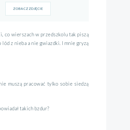
ZOBACZ ZDJĘCIE
żki, co wierszach w przedszkolu tak piszą
o lód z nieba a nie gwiazdki. I mnie gryzą
 nie muszą pracować tylko sobie siedzą
powiadał takich bzdur?