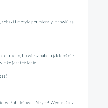
y, robaki i motyle poumierały, mrówki są
no to trudno, bo wiesz babciu jak ktoś nie
wie że jest też lepiej…
esz?
nie w Południowej Afryce! Wyobrażasz