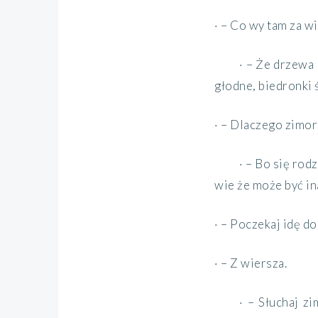
· – Co wy tam za w
· – Że drzewa 
głodne, biedronki 
· – Dlaczego zimor
· – Bo się rodz
wie że może być ina
· – Poczekaj idę d
· – Z wiersza.
· – Słuchaj 