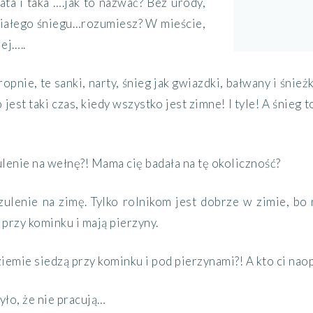
ata i taka ….jak to nazwać? Bez urody,
białego śniegu…rozumiesz? W mieście,
ej…..
kropnie, te sanki, narty, śnieg jak gwiazdki, bałwany i śnie
o jest taki czas, kiedy wszystko jest zimne! I tyle! A śnieg t
lenie na wełnę?! Mama cię badała na tę okoliczność?
zulenie na zimę. Tylko rolnikom jest dobrze w zimie, bo
przy kominku i mają pierzyny.
 ziemie siedzą przy kominku i pod pierzynami?! A kto ci nao
yło, że nie pracują…