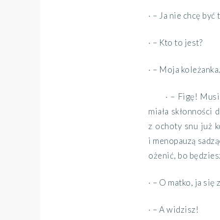
· – Ja nie chcę być
· – Kto to jest?
· – Moja koleżanka
· – Figę! Musi
miała skłonności d
z ochoty snu już 
i menopauzą sadząc
ożenić, bo będzies
· – O matko, ja się 
· – A widzisz!