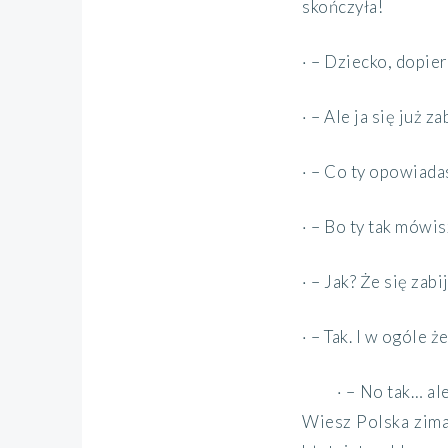
skończyła!
· – Dziecko, dopier
· – Ale ja się już z
· – Co ty opowiad
· – Bo ty tak mówis
· – Jak? Że się zab
· – Tak. I w ogóle ż
· – No tak… a
Wiesz Polska zima