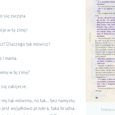
o się zaczęła.
abije w tę zimę!
asz? Dlaczego tak mówisz?
z i mama.
ijemy w tę zimę?
e się zabijecie.
le my tak mówimy, no tak… bez namysłu.
 jest wyjątkowo przykra, taka brudna,
Felieton