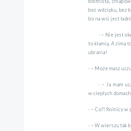
błotnista, chlapow
bez wdzięku, bez 
bo na wsi jest ładni
· – Nie jest o
to kłamią. A zima t
ubrania!
· – Może masz uczu
· – Ja mam uc
w ciepłych domach 
· – Co?! Rolnicy w
· – W wierszu tak b