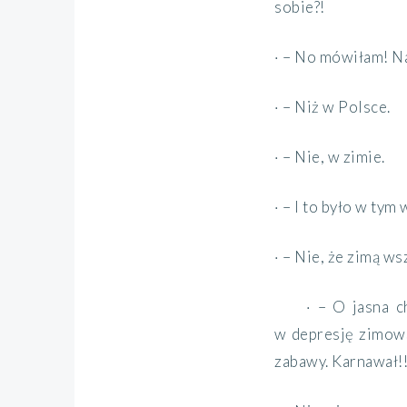
sobie?!
· – No mówiłam! Na
· – Niż w Polsce.
· – Nie, w zimie.
· – I to było w tym
· – Nie, że zimą ws
· – O jasna c
w depresję zimową!
zabawy. Karnawał!!