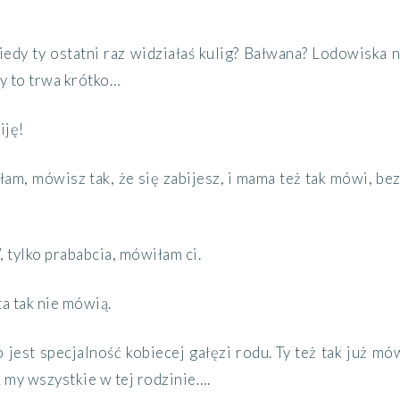
kiedy ty ostatni raz widziałaś kulig? Bałwana? Lodowiska 
ty to trwa krótko…
iję!
łam, mówisz tak, że się zabijesz, i mama też tak mówi, be
”, tylko prababcia, mówiłam ci.
ata tak nie mówią.
o jest specjalność kobiecej gałęzi rodu. Ty też tak już m
ak my wszystkie w tej rodzinie….