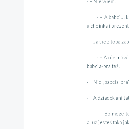
· – Nie wiem.
· – A babciu, 
a choinka i prezen
· – Ja się z tobą zab
· – A nie mówi
babcia-pra też.
· – Nie „babcia-pra
· – A dziadek ani t
· – Bo może t
a już jesteś taka j