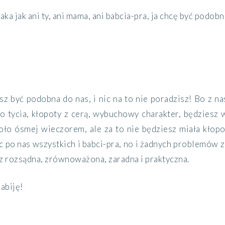
 taka jak ani ty, ani mama, ani babcia-pra, ja chcę być podob
.
sz być podobna do nas, i nic na to nie poradzisz! Bo z nas
o tycia, kłopoty z cerą, wybuchowy charakter, będziesz w
koło ósmej wieczorem, ale za to nie będziesz miała kło
 po nas wszystkich i babci-pra, no i żadnych problemów z 
z rozsądna, zrównoważona, zaradna i praktyczna.
zabiję!