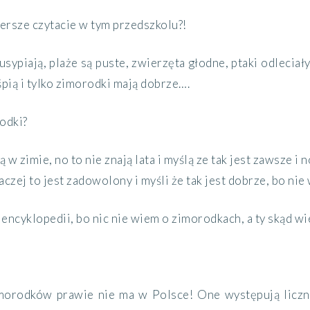
iersze czytacie w tym przedszkolu?!
usypiają, plaże są puste, zwierzęta głodne, ptaki odleciał
śpią i tylko zimorodki mają dobrze….
odki?
ą w zimie, no to nie znają lata i myślą ze tak jest zawsze i 
czej to jest zadowolony i myśli że tak jest dobrze, bo nie 
o encyklopedii, bo nic nie wiem o zimorodkach, a ty skąd wi
zimorodków prawie nie ma w Polsce! One występują licz