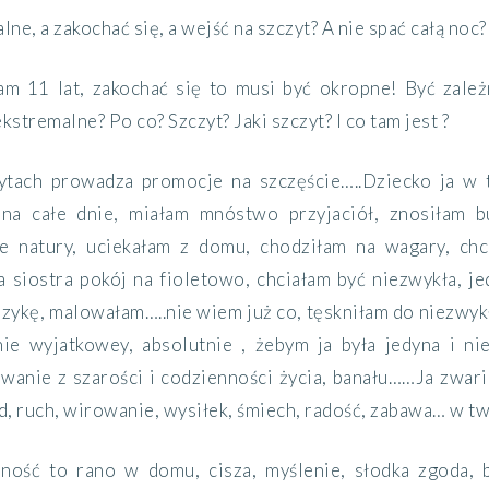
lne, a zakochać się, a wejść na szczyt? A nie spać całą noc
am 11 lat, zakochać się to musi być okropne! Być zale
stremalne? Po co? Szczyt? Jaki szczyt? I co tam jest ?
czytach prowadza promocje na szczęście…..Dziecko ja w
na całe dnie, miałam mnóstwo przyjaciół, znosiłam b
 natury, uciekałam z domu, chodziłam na wagary, ch
ja siostra pokój na fioletowo, chciałam być niezwykła, j
kę, malowałam…..nie wiem już co, tęskniłam do niezwykł
nie wyjatkowey, absolutnie , żebym ja była jedyna i nie
wanie z szarości i codzienności życia, banału……Ja zwari
, ruch, wirowanie, wysiłek, śmiech, radość, zabawa… w two
ność to rano w domu, cisza, myślenie, słodka zgoda, ba