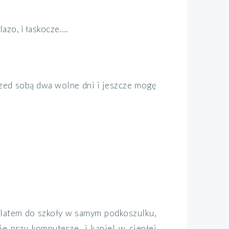
lazo, i łaskocze….
przed sobą dwa wolne dni i jeszcze mogę
o latem do szkoły w samym podkoszulku,
e przy komputerze, i kąpiel w ciepłej