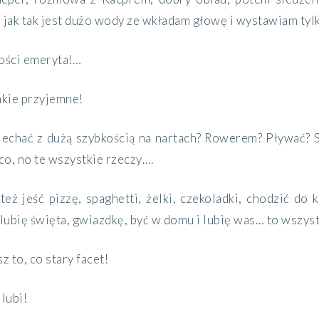
ak tak jest dużo wody ze wkładam głowę i wystawiam tylk
ności emeryta!…
jakie przyjemne!
z jechać z dużą szybkością na nartach? Rowerem? Pływać? 
o, no te wszystkie rzeczy….
 też jeść pizzę, spaghetti, żelki, czekoladki, chodzić do 
 lubię święta, gwiazdkę, być w domu i lubię was… to wszys
sz to, co stary facet!
 lubi!