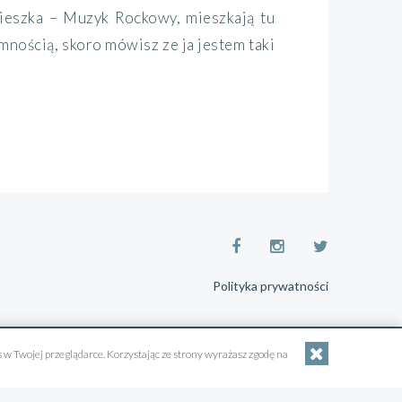
ieszka – Muzyk Rockowy, mieszkają tu
mnością, skoro mówisz ze ja jestem taki
Polityka prywatności
 w Twojej przeglądarce. Korzystając ze strony wyrażasz zgodę na