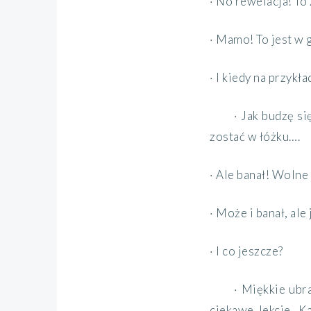
· No rewelacja! To 
· Mamo! To jest w g
· I kiedy na przykła
· Jak budzę s
zostać w łóżku….
· Ale banał! Wolne 
· Może i banał, ale
· I co jeszcze?
· Miękkie ubr
ciekawe lekcje, K