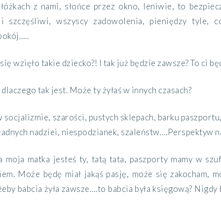
 łóżkach z nami, słońce przez okno, leniwie, to bezpie
i szczęśliwi, wszyscy zadowolenia, pieniędzy tyle, 
pokój…..
 się wzięło takie dziecko?! I tak już będzie zawsze? To ci 
dlaczego tak jest. Może ty żyłaś w innych czasach?
 w socjalizmie, szarości, pustych sklepach, barku paszportu
żadnych nadziei, niespodzianek, szaleństw….Perspektyw n
a moja matka jesteś ty, tatą tata, paszporty mamy w szu
em. Może będę miał jakąś pasję, może się zakocham, m
I żeby babcia żyła zawsze….to babcia była księgową? Nigd