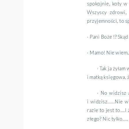
spokojnie, koty w
Wszyscy zdrowi, 
przyjemności, to s
· Pani Boże !? Skąd
· Mamo! Nie wiem, 
· Tak ja żyłam
i matką księgowa, 
· No widzisz 
i widzisz……Nie wi
razie to jest to….
złego? Nic tylko…..