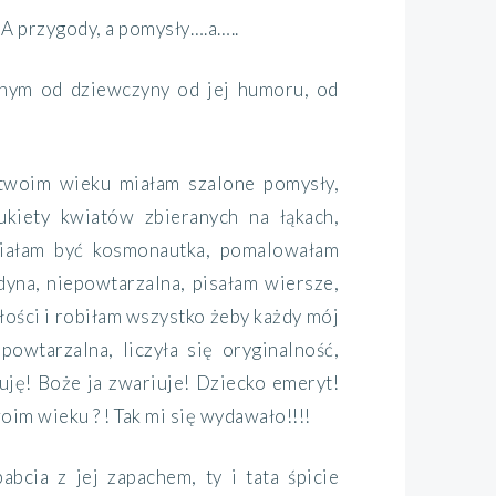
? A przygody, a pomysły….a…..
żnym od dziewczyny od jej humoru, od
 twoim wieku miałam szalone pomysły,
ukiety kwiatów zbieranych na łąkach,
ciałam być kosmonautka, pomalowałam
edyna, niepowtarzalna, pisałam wiersze,
ości i robiłam wszystko żeby każdy mój
powtarzalna, liczyła się oryginalność,
uję! Boże ja zwariuje! Dziecko emeryt!
im wieku ? ! Tak mi się wydawało!!!!
bcia z jej zapachem, ty i tata śpicie