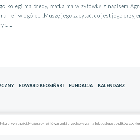
ego kolegi ma dredy, matka ma wizytówkę z napisem Agn
nie i w ogóle…..Muszę jego zapytać, co jest jego przyje
yt…..
YCZNY
EDWARD KŁOSIŃSKI
FUNDACJA
KALENDARZ
ityką prywatności
. Możesz określić warunki przechowywania lub dostępu do plików cookies