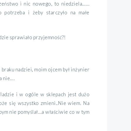
czeństwo i nic nowego, to niedziela……
co potrzeba i żeby starczyło na małe
będzie sprawiało przyjemność?!
, braku nadziei, moim ojcem był inżynier
a nie….
fladzie i w ogóle w sklepach jest dużo
oże się wszystko zmieni..Nie wiem. Na
y bym nie pomyślał…a właściwie co w tym