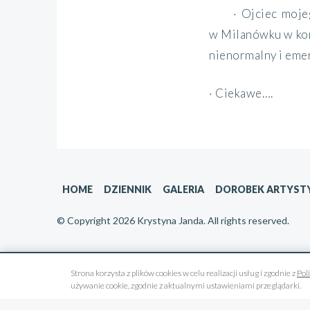
· Ojciec moj
w Milanówku w komu
nienormalny i emer
· Ciekawe….
HOME
DZIENNIK
GALERIA
DOROBEK ARTYST
© Copyright 2026 Krystyna Janda. All rights reserved.
Strona korzysta z plików cookies w celu realizacji usług i zgodnie z
Pol
używanie cookie, zgodnie z aktualnymi ustawieniami przeglądarki.