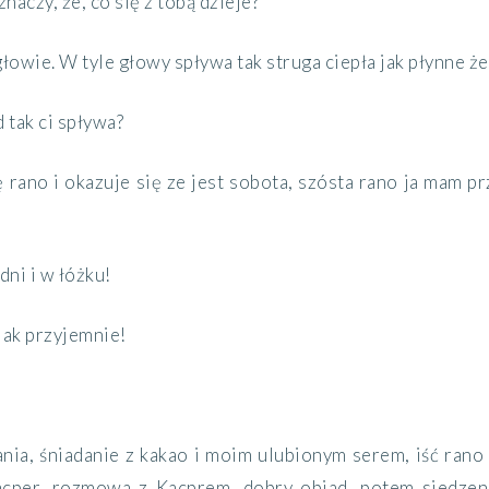
znaczy, że, co się z tobą dzieje?
łowie. W tyle głowy spływa tak struga ciepła jak płynne że
d tak ci spływa?
ię rano i okazuje się ze jest sobota, szósta rano ja mam 
dni i w łóżku!
 jak przyjemnie!
ania, śniadanie z kakao i moim ulubionym serem, iść ran
acper, rozmowa z Kacprem, dobry obiad, potem siedzeni