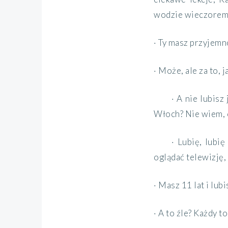
wodzie wieczorem j
· Ty masz przyjem
· Może, ale za to, 
· A nie lubis
Włoch? Nie wiem, c
· Lubię, lubię
oglądać telewizję,
· Masz 11 lat i lubi
· A to źle? Każdy to