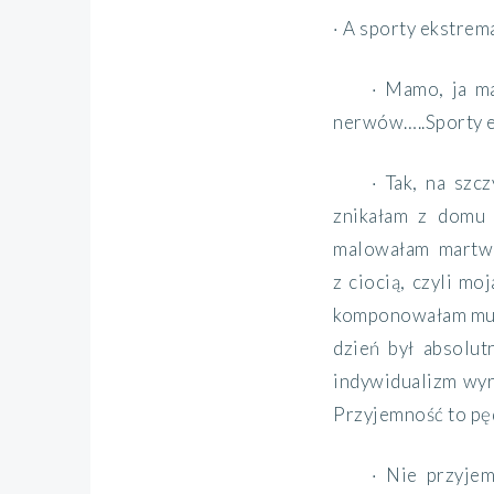
· A sporty ekstrema
· Mamo, ja m
nerwów…..Sporty ek
· Tak, na sz
znikałam z domu 
malowałam martwe
z ciocią, czyli mo
komponowałam muzy
dzień był absolut
indywidualizm wyr
Przyjemność to pęd
· Nie przyjem