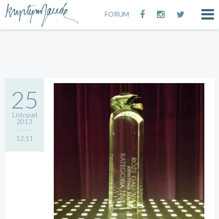
FORUM
25
Listopad
2013
12:11