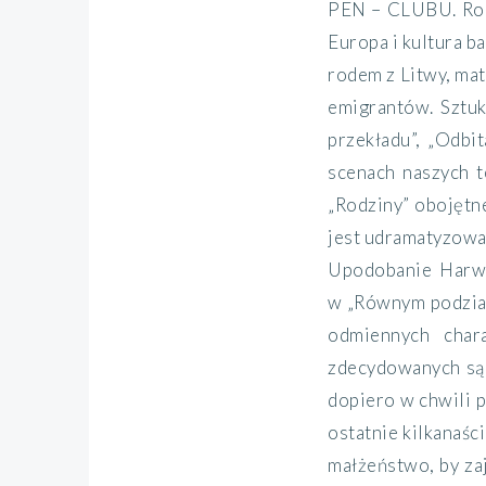
PEN – CLUBU. Rona
Europa i kultura 
rodem z Litwy, mat
emigrantów. Sztuk
przekładu”, „Odbit
scenach naszych t
„Rodziny” obojętne
jest udramatyzowan
Upodobanie Harwo
w „Równym podzial
odmiennych char
zdecydowanych sąd
dopiero w chwili p
ostatnie kilkanaśc
małżeństwo, by za