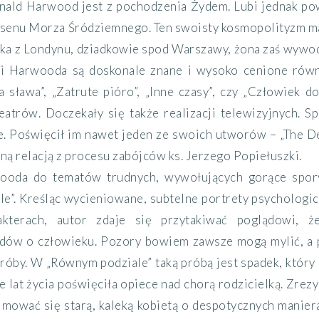
ld Harwood jest z pochodzenia Żydem. Lubi jednak pow
basenu Morza Śródziemnego. Ten swoisty kosmopolityzm m
ka z Londynu, dziadkowie spod Warszawy, żona zaś wywodz
i Harwooda są doskonale znane i wysoko cenione równi
a sława”, „Zatrute pióro”, „Inne czasy”, czy „Człowiek 
eatrów. Doczekały się także realizacji telewizyjnych. 
. Poświęcił im nawet jeden ze swoich utworów – „The Del
ą relacją z procesu zabójców ks. Jerzego Popiełuszki.
oda do tematów trudnych, wywołujących gorące spory
e”. Kreśląc wycieniowane, subtelne portrety psychologic
akterach, autor zdaje się przytakiwać poglądowi, 
ów o człowieku. Pozory bowiem zawsze mogą mylić, a p
róby. W „Równym podziale” taką próbą jest spadek, który 
ie lat życia poświęciła opiece nad chorą rodzicielką. Zrez
jmować się starą, kaleką kobietą o despotycznych manie