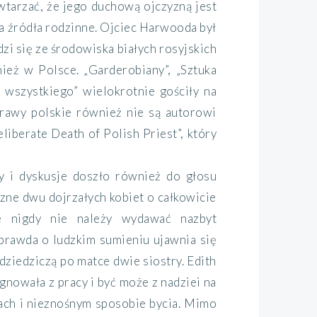
tarzać, że jego duchową ojczyzną jest
a źródła rodzinne. Ojciec Harwooda był
i się ze środowiska białych rosyjskich
eż w Polsce. „Garderobiany”, „Sztuka
do wszystkiego” wielokrotnie gościły na
Sprawy polskie również nie są autorowi
iberate Death of Polish Priest”, który
 i dyskusje doszło również do głosu
zne dwu dojrzałych kobiet o całkowicie
że nigdy nie należy wydawać nazbyt
rawda o ludzkim sumieniu ujawnia się
dziedziczą po matce dwie siostry. Edith
ygnowała z pracy i być może z nadziei na
rach i nieznośnym sposobie bycia. Mimo