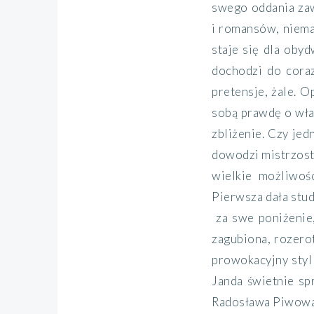
swego oddania zaw
i romansów, niemal
staje się dla oby
dochodzi do coraz
pretensje, żale. O
sobą prawdę o wła
zbliżenie. Czy jed
dowodzi mistrzost
wielkie możliwoś
Pierwsza dała stud
za swe poniżenie,
zagubiona, rozero
prowokacyjny styl
Janda świetnie s
Radosława Piwowar