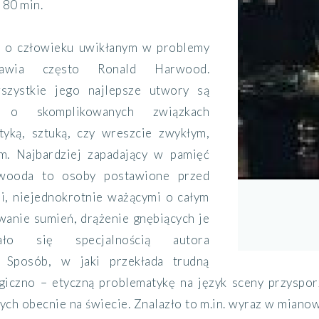
:
80 min.
ć o człowieku uwikłanym w problemy
awia często Ronald Harwood.
wszystkie jego najlepsze utwory są
i o skomplikowanych związkach
tyką, sztuką, czy wreszcie zwykłym,
m. Najbardziej zapadający w pamięć
wooda to osoby postawione przed
i, niejednokrotnie ważącymi o całym
owanie sumień, drążenie gnębiących je
tało się specjalnością autora
. Sposób, w jaki przekłada trudną
giczno – etyczną problematykę na język sceny przyspo
zych obecnie na świecie. Znalazło to m.in. wyraz w mian