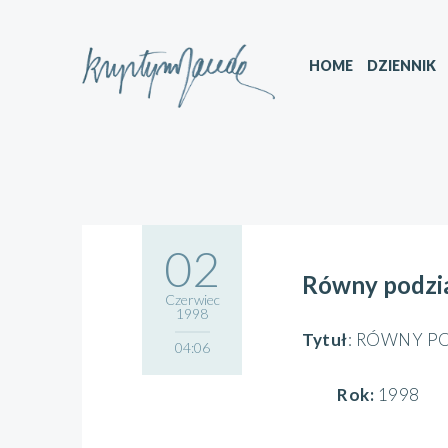
HOME
DZIENNIK
02
Równy podzi
Czerwiec
1998
Tytuł
: RÓWNY P
04:06
Rok:
1998