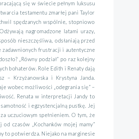
bracającą się w świecie pełnym luksusu
twarcia testamentu zmarłej pani Taylor
 chwil spędzanych wspólnie, stopniowo
. Odżywają nagromadzone latami urazy,
 sposób nieszczęśliwa, odsłaniają przed
 zadawnionych frustracji i autentyczne
 doszło? „Równy podział” po raz kolejny
ch bohaterów. Role Edith i Renaty dają
isz – Krzyżanowska i Krystyna Janda.
aje wobec możliwości „odegrania się” –
wość. Renata w interpretacji Jandy to
samotność i egzystencjalną pustkę. Jej
ę za uczuciowym spełnieniem. O tym, że
iej od czasów „Kochanków mojej mamy”
y to potwierdza. Niejako na marginesie