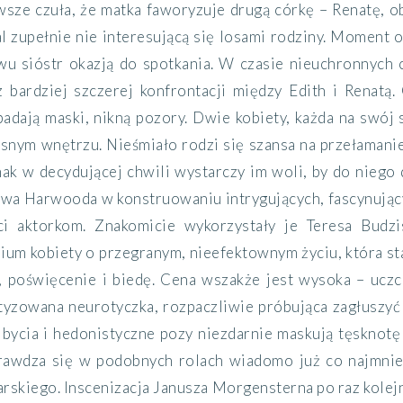
sze czuła, że matka faworyzuje drugą córkę – Renatę, o
 zupełnie nie interesującą się losami rodziny. Moment o
dwu sióstr okazją do spotkania. W czasie nieuchronnych
 bardziej szczerej konfrontacji między Edith i Renatą
padają maski, nikną pozory. Dwie kobiety, każda na swój
snym wnętrzu. Nieśmiało rodzi się szansa na przełamanie
nak w decydującej chwili wystarczy im woli, by do niego
wa Harwooda w konstruowaniu intrygujących, fascynujący
ci aktorkom. Znakomicie wykorzystały je Teresa Budz
ium kobiety o przegranym, nieefektownym życiu, która st
 poświęcenie i biedę. Cena wszakże jest wysoka – uczci
tyzowana neurotyczka, rozpaczliwie próbująca zagłuszyć 
 bycia i hedonistyczne pozy niezdarnie maskują tęsknot
prawdza się w podobnych rolach wiadomo już co najmn
skiego. Inscenizacja Janusza Morgensterna po raz kolejn