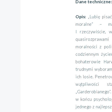
Dane techniczne
Opis:
„Lubię pisa
moralne” – m
I rzeczywiście, 
quasirozprawam
moralności z poli
codziennym życie
bohaterowie Har
trudnymi wyboram
ich losie. Penetr
wątpliwości s
„Garderobianego”
w końcu psycholo
jednego z najleps