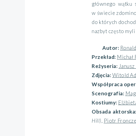
głównego wątku s
w świecie zdominow
do których dochod
nazbyt często myli
Autor:
Ronal
Przekład:
Michał 
Reżyseria:
Janusz
Zdjęcia:
Witold A
Współpraca oper
Scenografia:
Mag
Kostiumy:
Elżbiet
Obsada aktorska
Hill)
,
Piotr Froncz