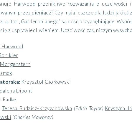
nuje Harwood przenikliwe rozważania o uczciwości i 
anym przez pieniądz? Czy mają jeszcze dla ludzi jakieś zn
zi autor „Garderobianego” są dość przygnębiające. Wsp
 się z usprawiedliwieniem. Uczciwość zaś, niczym wysychają
d Harwood
Ronikier
 Morgenstern
damek
atorska:
Krzysztof Ciołkowski
dalena Dipont
a Radke
:
Teresa Budzisz-Krzyżanowska
(Edith Taylor)
,
Krystyna J
ewski
(Charles Mowbray)