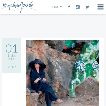
FORUM
01
Lipiec
2009
21:07