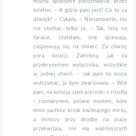
można spokojnie porozmawiać przez
telefon. – A gdzie pani jest? Co to za
dźwięk? – Cykady. – Niesamowite, nic
nie słychać, tylko je. – Tak, leżę na
tarasie, czytałam, one śpiewają,
zaśpiewują się na śmierć. Za chwilę
pora kolacji. Zamilkną, jak za
przekręceniem wyłącznika, wszystkie
w jednej chwili. – Jak pani to może
wytrzymać, ja bym zwariowała. – Wie
pani, na kolację zjem pierożki z ricottą
i rozmarynem, polane masłem, koło
mnie pachnie krzak kwitnącego mirtu,
a mimozy przy drodze na plażę
przekwitają, nie ma ważniejszych