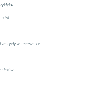
rzyklęku
podni
i zastygły w zmarszczce
 śniegów