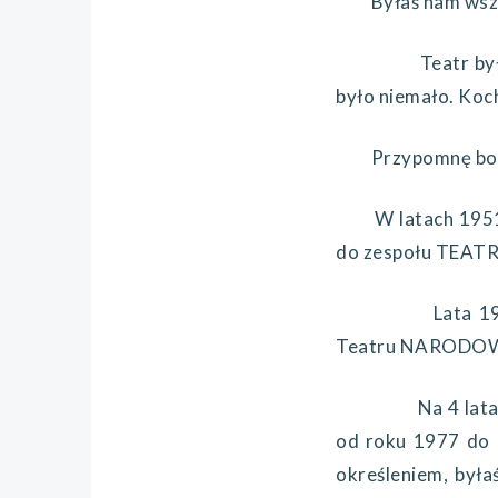
Byłaś nam wszyst
Teatr były d
było niemało. Koch
Przypomnę bo si
W latach 195
do zespołu TEAT
Lata 1963-1
Teatru NARODO
Na 4 lata, 
od roku 1977 do
określeniem, była