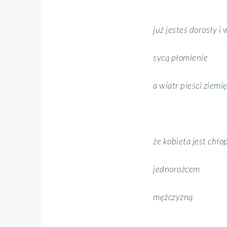
już jesteś dorosły i
sycą płomienie
a wiatr pieści ziemi
że kobieta jest chł
jednorożcem
mężczyzną