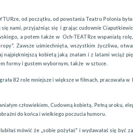
e, od początku, od powstania Teatru Polonia byłas n
c się nami, przyjaźniąc się i grając cudownie Ciaputkie
skiego, a potem także w Och-TEATRze wspaniałą rolę,
opy”. Zawsze uśmiechnięta, wszystkim życzliwa, otwar
j najpiękniejszą kobietą jaką znałam i z latami wciąż pię
em formy i gustem wybornym, także w sztuce.
ła 82 role mniejsze i większe w filmach, pracowała 
łym człowiekiem, Cudowną kobietą. Pełną uroku, elegan
obraźni do końca i wielkiego poczucia humoru.
aś mówić że „sobie pożyłaś” i wydawałaś się być zado