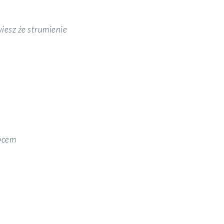
 wiesz że strumienie
ę
opcem