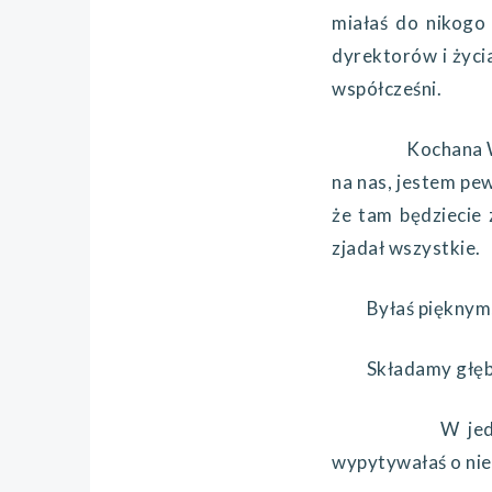
miałaś do nikogo 
dyrektorów i życia
współcześni.
Kochana Wies
na nas, jestem pe
że tam będziecie
zjadał wszystkie.
Byłaś pięknym, r
Składamy głębokie
W jednym z 
wypytywałaś o nieg