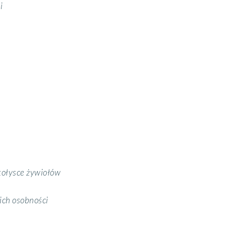
i
 kołysce żywiołów
 ich osobności