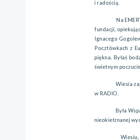
i radością.
Na EMERYTURz
fundacji, opiekują
Ignacego Gogolew
Pocztówkach z Eur
piękna. Byłaś boda
świetnym poczuci
Wiesia zagra
w RADIO.
Była Wspania
nieokiełznanej wy
Wiesiu, lubił