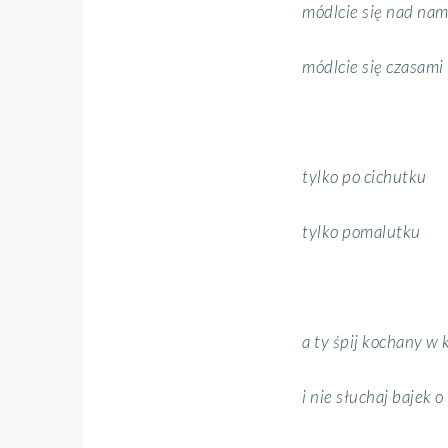
módlcie się nad nam
módlcie się czasami
tylko po cichutku
tylko pomalutku
a ty śpij kochany w
i nie słuchaj bajek o