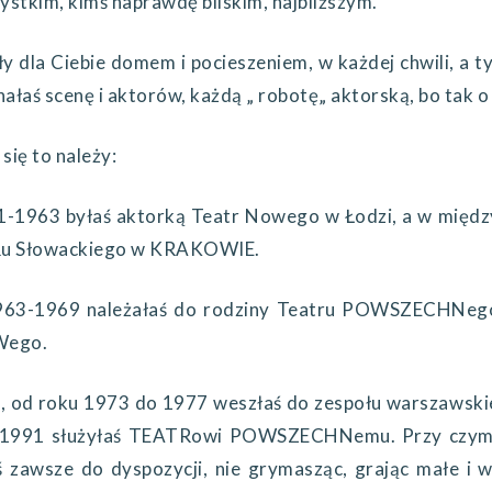
kim, kimś naprawdę bliskim, najbliższym.
la Ciebie domem i pocieszeniem, w każdej chwili, a t
ałaś scenę i aktorów, każdą „ robotę„ aktorską, bo tak o
ę to należy:
1-1963 byłaś aktorką Teatr Nowego w Łodzi, a w między
Ru Słowackiego w KRAKOWIE.
969 należałaś do rodziny Teatru POWSZECHNego 
Wego.
od roku 1973 do 1977 weszłaś do zespołu warszawsk
 1991 służyłaś TEATRowi POWSZECHNemu. Przy czym, 
ś zawsze do dyspozycji, nie grymasząc, grając małe i 