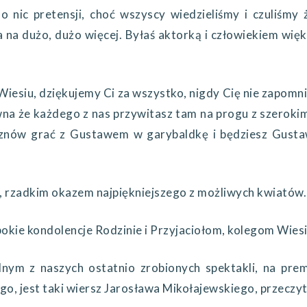
o nic pretensji, choć wszyscy wiedzieliśmy i czuliśm
 na dużo, dużo więcej. Byłaś aktorką i człowiekiem więk
iu, dziękujemy Ci za wszystko, nigdy Cię nie zapomnim
wna że każdego z nas przywitasz tam na progu z szerokim
 znów grać z Gustawem w garybaldkę i będziesz Gusta
zadkim okazem najpiękniejszego z możliwych kwiatów.
 kondolencje Rodzinie i Przyjaciołom, kolegom Wiesi .
naszych ostatnio zrobionych spektakli, na premier
o, jest taki wiersz Jarosława Mikołajewskiego, przeczyt