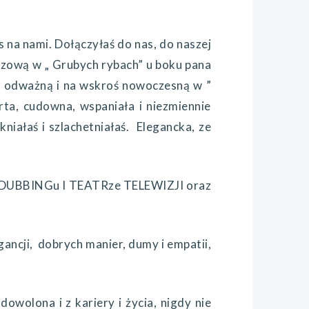
a nami. Dołączyłaś do nas, do naszej
wiczową w „ Grubych rybach” u boku pana
 odważną i na wskroś nowoczesną w ”
ta, cudowna, wspaniała i niezmiennie
kniałaś i szlachetniałaś. Elegancka, ze
w DUBBINGu I TEATRze TELEWIZJI oraz
cji, dobrych manier, dumy i empatii,
wolona i z kariery i życia, nigdy nie