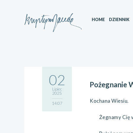
HOME
DZIENNIK
02
Pożegnanie W
Lipiec
2025
Kochana Wiesiu.
14:07
Żegnamy Cię wsp