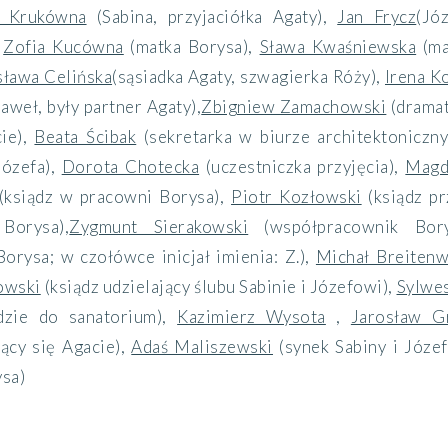
a Krukówna
(Sabina, przyjaciółka Agaty)
,
Jan Frycz
(Jó
,
Zofia Kucówna
(matka Borysa)
,
Sława Kwaśniewska
(ma
sława Celińska
(sąsiadka Agaty, szwagierka Róży)
,
Irena K
aweł, były partner Agaty)
,
Zbigniew Zamachowski
(drama
ie)
,
Beata Ścibak
(sekretarka w biurze architektoniczn
Józefa)
,
Dorota Chotecka
(uczestniczka przyjęcia)
,
Magd
(ksiądz w pracowni Borysa)
,
Piotr Kozłowski
(ksiądz p
 Borysa)
,
Zygmunt Sierakowski
(współpracownik Bory
orysa; w czołówce inicjał imienia: Z.)
,
Michał Breitenw
owski
(ksiądz udzielający ślubu Sabinie i Józefowi)
,
Sylwe
dzie do sanatorium)
,
Kazimierz Wysota
,
Jarosław G
ący się Agacie)
,
Adaś Maliszewski
(synek Sabiny i Józef
ysa)