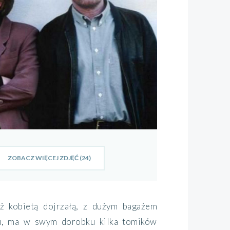
ZOBACZ WIĘCEJ ZDJĘĆ (24)
uż kobietą dojrzałą, z dużym bagażem
iu, ma w swym dorobku kilka tomików