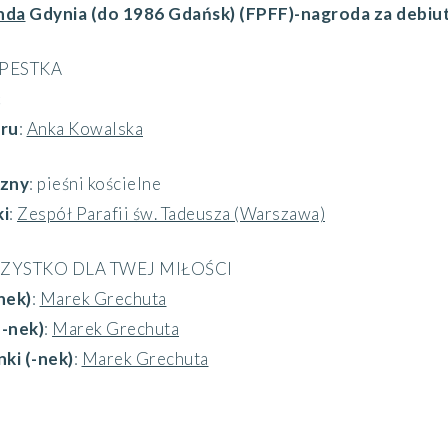
nda
Gdynia (do 1986 Gdańsk) (FPFF)-nagroda za debiut
 PESTKA
ć
ru
:
Anka Kowalska
zny
: pieśni kościelne
i
:
Zespół Parafii św. Tadeusza (Warszawa)
SZYSTKO DLA TWEJ MIŁOŚCI
nek)
:
Marek Grechuta
(-nek)
:
Marek Grechuta
ki (-nek)
:
Marek Grechuta