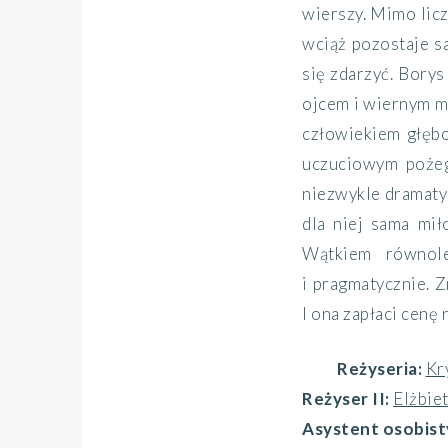
wierszy. Mimo licz
wciąż pozostaje s
się zdarzyć. Borys
ojcem i wiernym m
człowiekiem głębo
uczuciowym pożeg
niezwykle dramatyc
dla niej sama mił
Wątkiem równol
i pragmatycznie. Z
I ona zapłaci cenę 
Reżyseria:
Kr
Reżyser II:
Elżbie
Asystent osobist