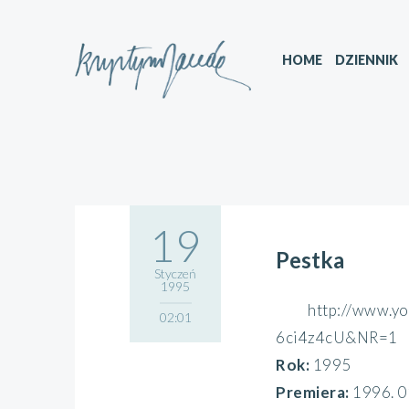
HOME
DZIENNIK
19
Pestka
Styczeń
1995
http://www.y
02:01
6ci4z4cU&NR=1
Rok:
1995
Premiera:
1996. 0