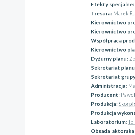
Efekty specjalne
Tresura:
Marek R
Kierownictwo pro
Kierownictwo prod
Współpraca prod
Kierownictwo pl
Dyżurny planu:
Zb
Sekretariat planu
Sekretariat grup
Administracja:
Ma
Producent:
Paweł
Produkcja:
Skorpi
Produkcja wykon
Laboratorium:
Te
Obsada aktorska