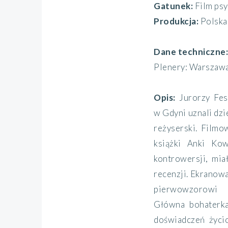
Gatunek:
Film ps
Produkcja:
Polska
Dane techniczne
Plenery: Warszawa
Opis:
Jurorzy Fes
w Gdyni uznali dzi
reżyserski. Filmo
książki Anki Kow
kontrowersji, mia
recenzji. Ekranowa
pierwowzorowi
Główna bohaterka
doświadczeń życi