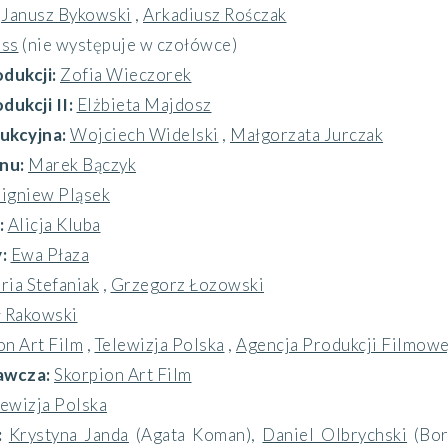
:
Janusz Bykowski
,
Arkadiusz Rośczak
uss
(nie występuje w czołówce)
dukcji:
Zofia Wieczorek
ukcji II:
Elżbieta Majdosz
ukcyjna:
Wojciech Widelski
,
Małgorzata Jurczak
anu:
Marek Bączyk
igniew Pląsek
:
Alicja Kluba
y:
Ewa Płaza
ria Stefaniak
,
Grzegorz Łozowski
 Rakowski
on Art Film
,
Telewizja Polska
,
Agencja Produkcji Filmowe
awcza:
Skorpion Art Film
lewizja Polska
:
Krystyna Janda
(Agata Koman)
,
Daniel Olbrychski
(Bor