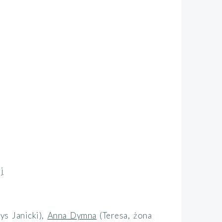
j
ys Janicki)
,
Anna Dymna
(Teresa, żona