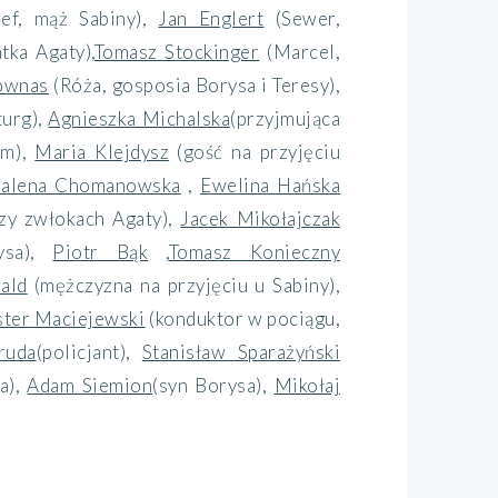
zef, mąż Sabiny)
,
Jan Englert
(Sewer,
tka Agaty)
,
Tomasz Stockinger
(Marcel,
ownas
(Róża, gosposia Borysa i Teresy)
,
turg)
,
Agnieszka Michalska
(przyjmująca
ym)
,
Maria Klejdysz
(gość na przyjęciu
alena Chomanowska
,
Ewelina Hańska
rzy zwłokach Agaty)
,
Jacek Mikołajczak
sa)
,
Piotr Bąk
,
Tomasz Konieczny
ald
(mężczyzna na przyjęciu u Sabiny)
,
ster Maciejewski
(konduktor w pociągu,
ruda
(policjant)
,
Stanisław Sparażyński
a)
,
Adam Siemion
(syn Borysa)
,
Mikołaj