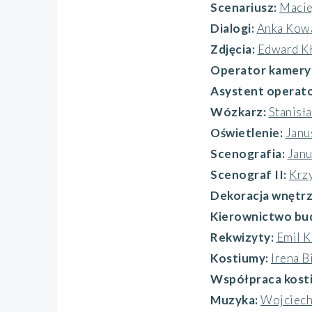
Scenariusz:
Macie
Dialogi:
Anka Kow
Zdjęcia:
Edward Kł
Operator kamery
Asystent operat
Wózkarz:
Stanisła
Oświetlenie:
Janu
Scenografia:
Janu
Scenograf II:
Krzy
Dekoracja wnętrz
Kierownictwo bu
Rekwizyty:
Emil K
Kostiumy:
Irena B
Współpraca kost
Muzyka:
Wojciech