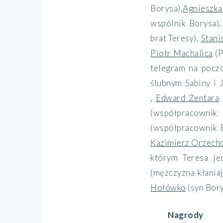
Borysa)
,
Agnieszk
wspólnik Borysa)
brat Teresy)
,
Stani
Piotr Machalica
(P
telegram na poczc
ślubnym Sabiny i 
,
Edward Żentara
(współpracownik
(współpracownik B
Kazimierz Orzech
którym Teresa je
(mężczyzna kłaniaj
Hołówko
(syn Bor
Nagrody