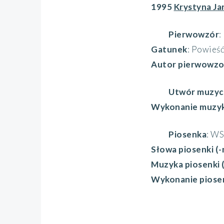
1995
Krystyna Ja
Pierwowzór
:
Gatunek
: Powieś
Autor pierwowzo
Utwór muzyc
Wykonanie muzyk
Piosenka
: W
Słowa piosenki (-
Muzyka piosenki 
Wykonanie piosen