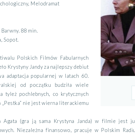
ychologiczny, Melodramat
:
Barwny. 88 min.
, Sopot.
tiwalu Polskich Filmów Fabularnych
eło Krystyny Jandy za najlepszy debiut
wa adaptacja popularnej w latach 60.
alskiej od początku budziła wiele
ła tyleż pochlebnych, co krytycznych
 „Pestka” nie jest wierna literackiemu
 Agata (gra ją sama Krystyna Janda) w filmie jest j
owych. Niezależna finansowo, pracuje w Polskim Rad