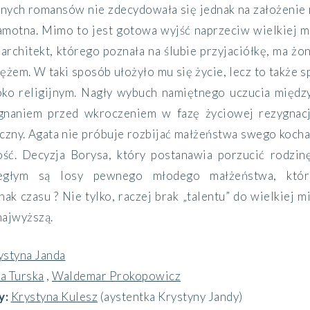
nych romansów nie zdecydowała się jednak na założenie r
amotna. Mimo to jest gotowa wyjść naprzeciw wielkiej mi
 architekt, którego poznała na ślubie przyjaciółkę, ma ż
ężem. W taki sposób ułożyło mu się życie, lecz to także
ko religijnym. Nagły wybuch namiętnego uczucia między
naniem przed wkroczeniem w fazę życiowej rezygnacj
zny. Agata nie próbuje rozbijać małżeństwa swego kochan
ość. Decyzja Borysa, który postanawia porzucić rodzin
egłym są losy pewnego młodego małżeństwa, któr
nak czasu ? Nie tylko, raczej brak „talentu” do wielkiej mi
najwyższą.
ystyna Janda
ta Turska
,
Waldemar Prokopowicz
y:
Krystyna Kulesz
(aystentka Krystyny Jandy)