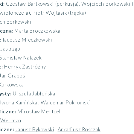
ki:
Czesław Bartkowski
(perkusja)
,
Wojciech Borkowski
(wiolonczela)
,
Piotr Wojtasik
(trąbka)
ch Borkowski
yczna:
Marta Broczkowska
:
Tadeusz Mieczkowski
 Jastrząb
Stanisław Nalazek
e:
Henryk Zastróżny
Jan Graboś
 Kurkowska
ysty:
Urszula Jabłońska
Iwona Kamińska
,
Waldemar Pokromski
ficzne:
Mirosław Mentcel
f Wellman
iczne:
Janusz Bykowski
,
Arkadiusz Rośczak