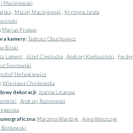
j Maciejewski
alska
,
Maciej Maciejewski
,
Krystyna Janda
osiński
:
Marian Prokop
ora kamery:
Tadeusz Obuchowicz
w Bilski
sz Lament
,
Józef Cieplucha
,
Andrzej Kiełbasiński
,
Ferdyn
sz Sosnowski
sztof Stefankiewicz
:
Wiesława Chojkowska
dowy dekoracji:
Joanna Lelanow
ostecki
,
Andrzej Raźniewski
iegańska
iumograficzna:
Marzena Wardzyk
,
Anna Waszczyk
 Borkowski