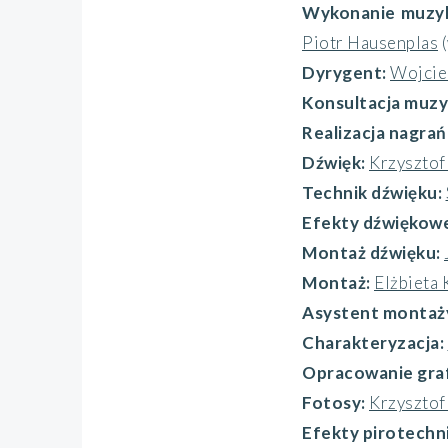
Wykonanie muzy
Piotr Hausenplas
Dyrygent:
Wojcie
Konsultacja muz
Realizacja nagrań
Dźwięk:
Krzysztof
Technik dźwięku:
Efekty dźwiękow
Montaż dźwięku:
Montaż:
Elżbieta
Asystent montaż
Charakteryzacja:
Opracowanie gra
Fotosy:
Krzyszto
Efekty pirotechn