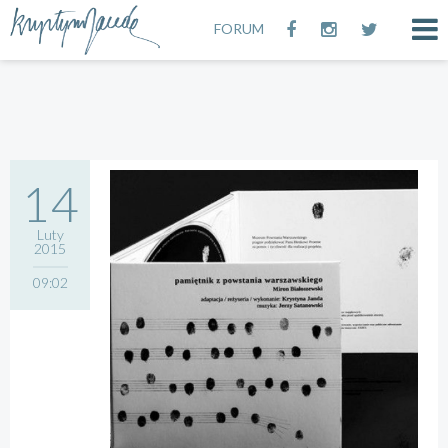
FORUM
14
Luty
2015
09:02