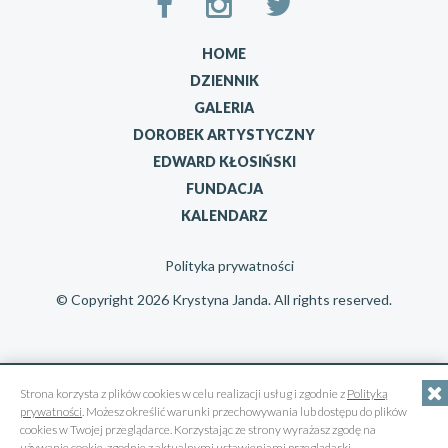
HOME
DZIENNIK
GALERIA
DOROBEK ARTYSTYCZNY
EDWARD KŁOSIŃSKI
FUNDACJA
KALENDARZ
Polityka prywatności
© Copyright 2026 Krystyna Janda. All rights reserved.
Strona korzysta z plików cookies w celu realizacji usług i zgodnie z
Polityką
prywatności
. Możesz określić warunki przechowywania lub dostępu do plików
cookies w Twojej przeglądarce. Korzystając ze strony wyrażasz zgodę na
używanie cookie, zgodnie z aktualnymi ustawieniami przeglądarki.