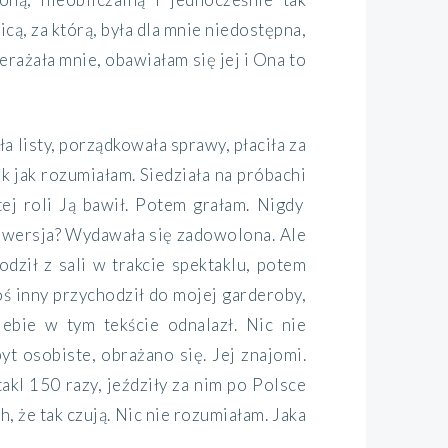
icą, za którą, była dla mnie niedostępna,
zerażała mnie,
obawiałam się
jej
i
Ona to
ła listy, porządkowała sprawy, płaciła za
ak jak rozumiałam. Siedziała na próbach
i
ej roli
Ją bawił
.
Potem grałam. Nigdy
ja wersja? Wydawała się zadowolona. Ale
odził z sali w trakcie spektaklu, potem
oś inny przychodził do mojej garderoby,
iebie
w tym tekście odnalazł. Nic nie
yt osobiste, obrażano się. Jej znajomi.
akl 150 razy, jeździły za nim po Polsce
ch,
że tak
czują. Nic nie rozumiałam. Jaka