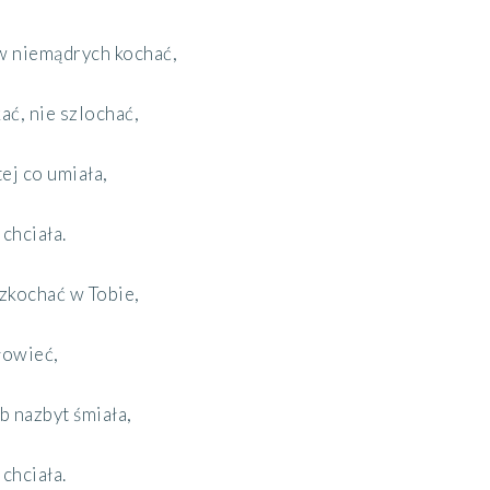
w niemądrych kochać,
ać, nie szlochać,
ej co umiała,
chciała.
ozkochać w Tobie,
łowieć,
b nazbyt śmiała,
chciała.