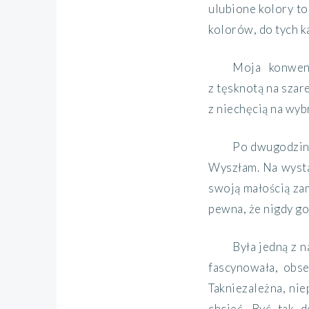
ulubion
e
kolor
y
to
kolorów, do tych ka
Moja konwenc
z tęsknotą na szar
z niechęcią na wyb
Po dwugodzinn
Wyszłam. Na wys
swoją małością za
pewna,
że nigdy go
Była jedną z 
fascynowała, obs
Tak
niezależna, nie
chcieć. Być tak
d