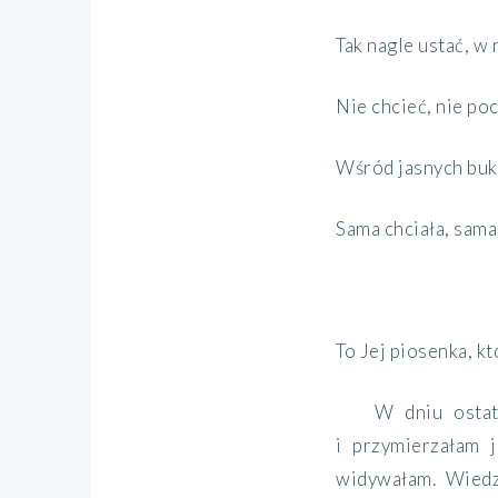
Tak nagle ustać, w 
Nie chcieć, nie poc
Wśród jasnych bukó
Sama chciała, sama 
To
J
ej piosenka, kt
W
dniu ostat
i przymierzałam 
widywałam
.
Wiedz