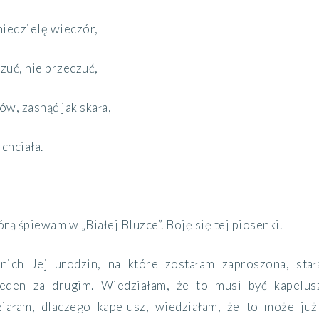
niedzielę wieczór,
zuć, nie przeczuć,
w, zasnąć jak skała,
chciała.
órą śpiewam w „Białej Bluzce”.
Boję się tej piosenki.
nich Jej urodzin,
na które zostałam zaproszona, st
jeden za drugim
. Wiedziałam,
że
to
musi być kapelus
iałam,
dlaczego kapelusz,
wiedziałam,
że to może już 