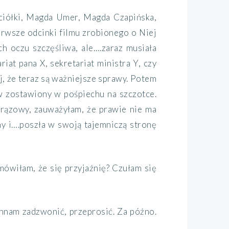
ciółki,
Magda Umer, Magda Czapińska,
erwsze odcinki filmu zrobionego o Niej
ch oczu szczęśliwa,
ale….
zaraz musiała
riat pana X, sekretariat ministra Y, czy
j, że teraz są ważniejsze sprawy.
Potem
w zostawiony w pośpiechu na szczotce
.
brązowy, zauważyłam, że prawie nie ma
y i
….
poszła
w swoją tajemniczą stronę
mówiłam,
że się
przyjaźnię?
Czułam się
nnam zadzwonić, przeprosić.
Za późno
.