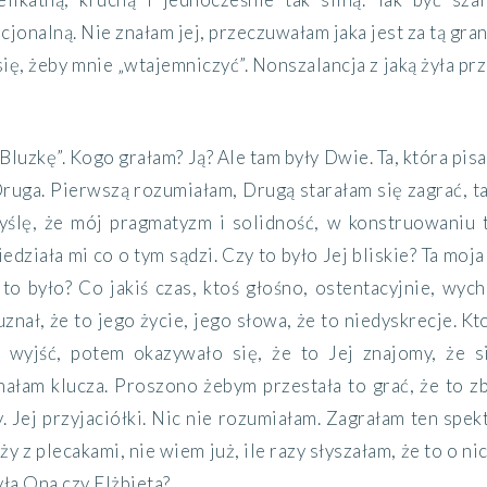
acjonalną
. Nie znałam jej
, przeczuwałam jaka jest
za tą gran
ię, żeby mnie „wtajemniczyć”. Nonszalancja z jaką żyła pr
Bluzkę”. Kogo grałam? Ją? Ale tam były Dwie. Ta, która pisa
Druga.
Pierwszą
rozumiałam,
Drugą starałam się zagrać, t
ślę,
że mój pragmatyzm
i solidność,
w konstruowaniu t
edziała mi co o tym sądzi.
Czy to
było Jej bliskie? Ta mo
to było? Co jakiś czas, ktoś głośno, ostentacyjnie, wych
uznał,
że to jego życie,
jego
słowa,
że to niedyskrecje.
Kt
ał wyjść, potem okazywało się
,
że to
J
ej znajomy, że
s
nałam klucza.
Proszono żebym przestała to grać, że to zb
 Jej przyjaciółki. Nic nie rozumiałam. Zagrałam ten spekt
ży z plecakami, nie wiem
już,
ile razy
słyszałam,
że to o ni
yła Ona czy Elżbieta?