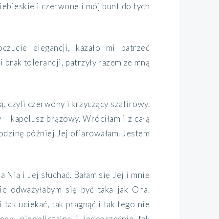
iebieskie i czerwone i mój bunt do tych
czucie elegancji, kazało mi patrzeć
 brak tolerancji, patrzył
y
razem ze mną
, czyli czerwony i
krzyczący szafirowy
.
y
–
kapelusz
brązowy. Wróciłam i z całą
godzinę później
J
ej ofiarowałam. Jestem
a Nią i Jej słuchać
.
Bałam się Jej i mnie
nie odważyłabym się być taka jak Ona.
 tak uciekać, tak pragnąć i tak
tego
nie
loną, nieobliczalną
i jednocześnie
tak