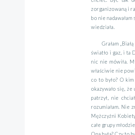
zorganizowaną i
r
bo nie nadawałam s
wiedziała.
Grałam „Białą 
światło i gaz, i ta 
nic nie mówiła.
My
właściwie nie powi
c
o to było? O kim 
okazywało się
,
że
patrzył, nie chci
rozumiałam.
Nie z
Mężczyźni Kobiety.
całe grupy młodzie
Ona
była? Czy to b