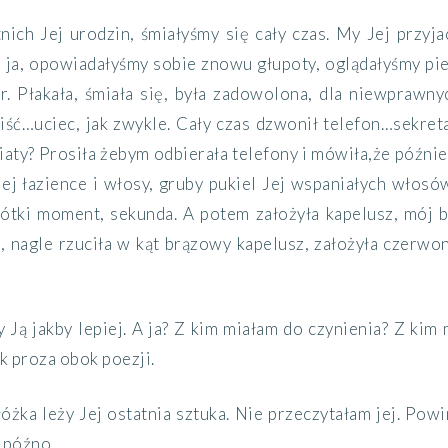
tnich
J
ej urodzin, śmiałyśmy się cały czas. My
Jej przyja
i ja, opowiadałyśmy sobie znowu głupoty, oglądałyśmy pi
r
.
Płakała, śmiała się, była zadowolona, dla niewprawny
 iść…
uciec,
jak z
wykle
. Cały czas dzwonił telefon…sekreta
iaty?
P
rosiła żebym odbierała telefony i
mówiła,
że późnie
J
ej łazience i włosy,
gruby
pukiel Jej wspaniałych włosó
ótki moment, sekunda. A potem
założyła kapelusz, mój 
a, nagle
rzuciła w kąt brązowy kapelusz, założyła czerwon
Ją jakby lepiej. A ja?
Z kim miałam do czynienia? Z kim
ak proza obok poezji.
óżka leży Jej ostatnia sztuka. Nie przeczytałam jej.
Powi
 późno.