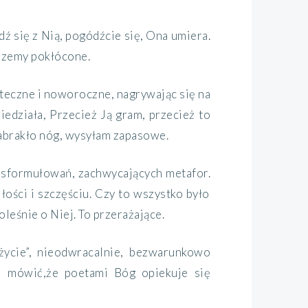
ź się z
Nią,
pogódźcie się,
Ona
umiera.
zemy pokłócone.
teczne i noworoczne, nagrywając się na
iedziała, Przecież Ją gram, przecież to
abrakło nóg, wysyłam
zapasowe.
h sformułowań
, zachwycających metafor.
łości i szczęściu. Czy to wszystko było
oleśnie o Niej.
To przerażające.
 życie”, nieodwracalnie, bezwarunkowo
aj
mówić,
że poetami Bóg opiekuje się