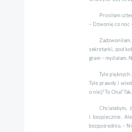
Prosiłam czte
– Dzwonię co noc
Zadzwoniłam. 
sekretark
i
, pod k
gram – myślałam. 
Tyle pięknych
Tyle prawdy i wied
o niej?
To Ona? Tak
Chciałabym,
ż
i bezpiecznie. Al
bezpośrednio
. – 