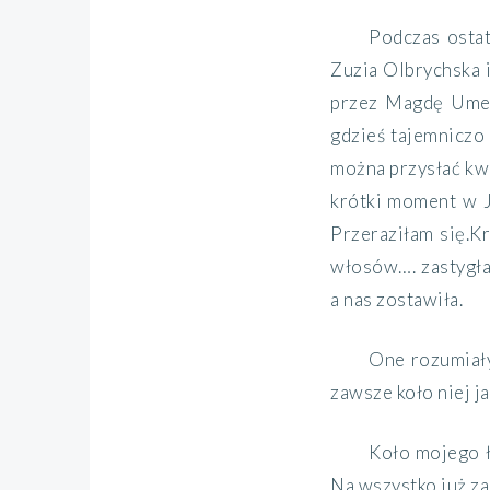
Podczas
osta
Zuzia Olbrychska 
przez Magdę Ume
gdzieś tajemniczo
można przysłać kw
krótki moment w
Przeraziłam się
.
Kr
włosów
….
zastygł
a nas zostawiła.
One rozumiały 
zawsze koło niej j
Koło mojego ł
Na wszystko już za