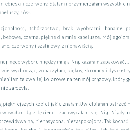
 niebieski i czerwony. Stałam i przymierzałam wszystkie n
peluszy, rósł.
jonalność,
tchórzostwo, brak wyobraźni,
banalne
po
e, beżowe, czarne, piękne dla mnie kapelusze. Mój egoizm i
rane, czerwony i szafirowy, z nienawiścią.
ej męce wyboru między mną a Nią, kazałam zapakować, Ją
tawie
wychodząc,
zobaczyłam, piękny, skromny i dyskretn
mieniłam te dwa Jej
kolorowe
na ten mój brązowy, który 
 nie założyła.
najpiękniejszych
kobiet jakie
znałam
.
Uwielbiałam patrzeć n
erwowałam Ją z
lękiem
i zachwycałam się
N
ią. Nigdy 
przewidywalna
, nienasycona, niezaspokojona. Tak kochać i
elikatną, kruchą i
jednocześnie tak
silną
. Tak być sza