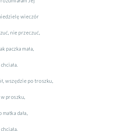
 rozumiałam
Jej
 niedzielę wieczór
zuć, nie przeczuć,
jak paczka mała,
chciała.
ół, wszędzie po troszku,
 w proszku,
o matka dała,
chciała.