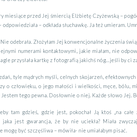
ry miesiące
przed Jej śmiercią
Elżbietę Czyżewską
–
pogód
–
odpowiedziała
–
odkłada słuchawkę.
Ja też umieram.
Umr
Nie odebrała.
Złożyłam Jej konwencjonalne życzenia świą
olejnymi numerami kontaktowymi,
jakie miałam, nie odpow
N
agle
przysłała kartkę z fotografią jakichś
nóg…
jeśli by
ci z
 zdań, tyle mądrych myśli, celnych skojarzeń, efektownyc
zy o człowieku, o jego małości i wielkości, męce, bólu, mi
.
Jestem tego pewna. Dosłownie o niej.
Każde słowo Jej.
B
eby tam gdzieś,
gdzie jest,
pokochał Ją ktoś „na całe
e jaka jest
gwarancja,
że by nie uciekła? Miała zwycz
Nie mogę być szczęśliwa – mówiła- nie umiałabym pisać.