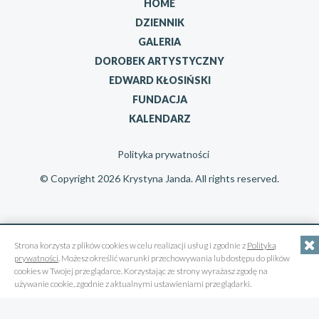
HOME
DZIENNIK
GALERIA
DOROBEK ARTYSTYCZNY
EDWARD KŁOSIŃSKI
FUNDACJA
KALENDARZ
Polityka prywatności
© Copyright 2026 Krystyna Janda. All rights reserved.
Strona korzysta z plików cookies w celu realizacji usług i zgodnie z
Polityką
prywatności
. Możesz określić warunki przechowywania lub dostępu do plików
cookies w Twojej przeglądarce. Korzystając ze strony wyrażasz zgodę na
używanie cookie, zgodnie z aktualnymi ustawieniami przeglądarki.