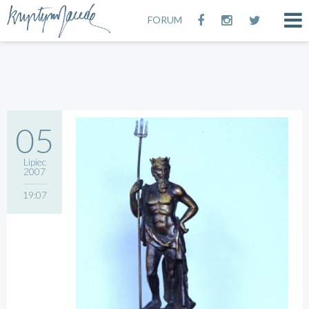
FORUM
05
Lipiec
2007
19:07