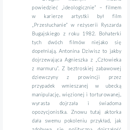
powiedzieć „ideologicznie” – filmem
w karierze artystki był film
„Przesłuchanie” w reżyserii Ryszarda
Bugajskiego z roku 1982. Bohaterki
tych dwóch filmów niejako się
dopełniają. Antonina Dziwisz to jakby
dojrzewająca Agnieszka z „Człowieka
z marmuru”. Z beztroskiej zabawowej
dziewczyny z prowincji przez
przypadek wmieszanej w ubecką
manipulację, więzionej i torturowanej,
wyrasta dojrzała i świadoma
opozycjonistka. Znowu tutaj aktorka
dała swemu pokoleniu przykład, jak
zdobywa się polityczną dojrzałość