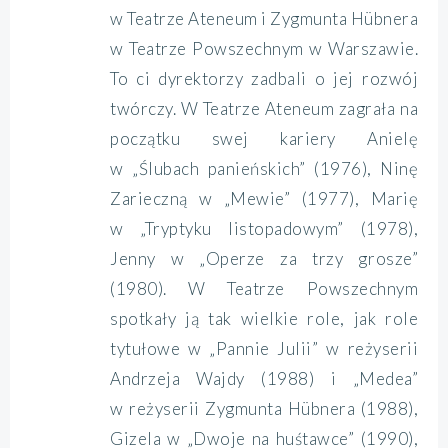
w Teatrze Ateneum i Zygmunta Hübnera
w Teatrze Powszechnym w Warszawie.
To ci dyrektorzy zadbali o jej rozwój
twórczy. W Teatrze Ateneum zagrała na
początku swej kariery Anielę
w „Ślubach panieńskich” (1976), Ninę
Zarieczną w „Mewie” (1977), Marię
w „Tryptyku listopadowym” (1978),
Jenny w „Operze za trzy grosze”
(1980). W Teatrze Powszechnym
spotkały ją tak wielkie role, jak role
tytułowe w „Pannie Julii” w reżyserii
Andrzeja Wajdy (1988) i „Medea”
w reżyserii Zygmunta Hübnera (1988),
Gizela w „Dwoje na huśtawce” (1990),