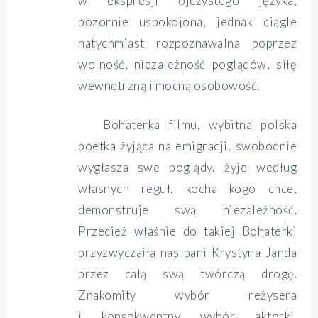
w ekspresji ojczystego języka,
pozornie uspokojona, jednak ciągle
natychmiast rozpoznawalna poprzez
wolność, niezależność poglądów, siłę
wewnętrzną i mocną osobowość.
Bohaterka filmu, wybitna polska
poetka żyjąca na emigracji, swobodnie
wygłasza swe poglądy, żyje według
własnych reguł, kocha kogo chce,
demonstruje swą niezależność.
Przecież właśnie do takiej Bohaterki
przyzwyczaiła nas pani Krystyna Janda
przez całą swą twórczą drogę.
Znakomity wybór reżysera
i konsekwentny wybór aktorki.