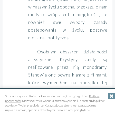
w naszym życiu obecna, przekazuje nam
nie tylko swój talent i umiejętności, ale
również swe wybory, zasady
postępowania w życiu, postawę
moralną i polityczną.
Osobnym obszarem działalności
artystycznej Krystyny Jandy są
realizowane przez nią monodramy.
Stanowią one pewną klamrę z filmami,
które wymieniłem na początku tej
recenzji. Monodram jest formą,
Strona korzysta z plików cookies w celu realizacji usług i zgodnie z
Polityką
w której aktorka najbardziej dzieli się
prywatności
. Możesz określić warunki przechowywania lub dostępu do plików
z widzem tym, co ją boli, jak myśli,
cookies w Twojej przeglądarce. Korzystając ze strony wyrażasz zgodę na
używanie cookie, zgodnie z aktualnymi ustawieniami przeglądarki.
jakich wyborów dokonuje. Monodram