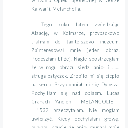
w Domu Opieki Społecznej w Górze
Kalwarii. Melancholia.
T
ego roku latem zwiedzając
Alzację, w Kolmarze, przypadkowo
trafiłam do tamtejszego muzeum.
Zainteresował mnie jeden obraz.
Podeszłam bliżej. Nagle spostrzegłam
że w rogu obrazu siedzi anioł i ……
struga patyczek. Zrobiło mi się ciepło
na sercu. Przypomniał mi się Dymsza.
Pochyliłam się nad opisem.
Lucas
Cranach l’Ancien – MELANCOLIE –
1532
przeczytałam. Nie mogłam
uwierzyć. Kiedy odchylałam głowę,
miałam uczucie że anioł musnął mnie