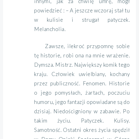
innymi, jak za chwilę umrę, mógł
powiedzieć : – A jeszcze wczoraj stał tu
w kulisie i strugał patyczek.
Melancholia.
Z
awsze, ilekroć przypomnę sobie
tę historie, robi ona na mnie wrażenie.
Dymsza. Mistrz. Największy komik tego
kraju. Człowiek uwielbiany, kochany
przez publiczność. Fenomen. Historie
o jego pomysłach, żartach, poczuciu
humoru, jego fantazji opowiadane są do
dzisiaj. Niedościgniony w zabawie. Po
takim życiu. Patyczek. Kulisy.
Samotność. Ostatni okres życia spędził