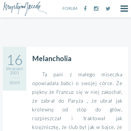
FORUM
16
Melancholia
Wrzesień
2001
T
a pani z małego miseczka
00:09
opowiadała babci o swojej córce. Że
piękny że Francuz się w niej zakochał,
że zabrał do Paryża , że ubrał jak
królewnę od stóp do głów,
rozpieszczał i traktował jak
księżniczkę, że ślub był jak w bajce, że