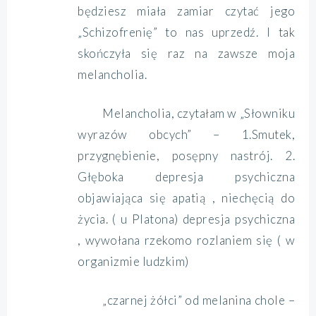
będziesz miała zamiar czytać jego
„Schizofrenię” to nas uprzedź. I tak
skończyła się raz na zawsze moja
melancholia.
M
elancholia, czytałam w „Słowniku
wyrazów obcych” – 1.Smutek,
przygnębienie, posępny nastrój. 2.
Głęboka depresja psychiczna
objawiająca się apatią , niechęcią do
życia. ( u Platona) depresja psychiczna
, wywołana rzekomo rozlaniem się ( w
organizmie ludzkim)
„czarnej żółci” od melanina chole –