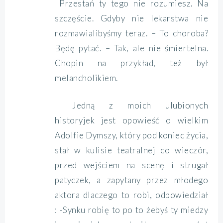
Przestań ty tego nie rozumiesz. Na
szczęście. Gdyby nie lekarstwa nie
rozmawialibyśmy teraz. – To choroba?
Będę pytać. – Tak, ale nie śmiertelna.
Chopin na przykład, też był
melancholikiem.
J
edną z moich ulubionych
historyjek jest opowieść o wielkim
Adolfie Dymszy, który pod koniec życia,
stał w kulisie teatralnej co wieczór,
przed wejściem na scenę i strugał
patyczek, a zapytany przez młodego
aktora dlaczego to robi, odpowiedział
: -Synku robię to po to żebyś ty miedzy