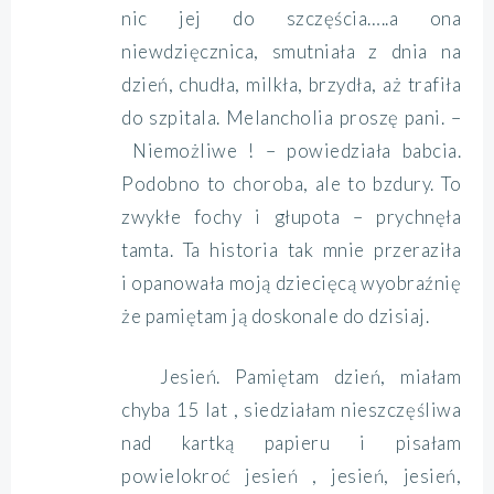
nic jej do szczęścia…..a ona
niewdzięcznica, smutniała z dnia na
dzień, chudła, milkła, brzydła, aż trafiła
do szpitala. Melancholia proszę pani. –
Niemożliwe ! – powiedziała babcia.
Podobno to choroba, ale to bzdury. To
zwykłe fochy i głupota – prychnęła
tamta. Ta historia tak mnie przeraziła
i opanowała moją dziecięcą wyobraźnię
że pamiętam ją doskonale do dzisiaj.
J
esień. Pamiętam dzień, miałam
chyba 15 lat , siedziałam nieszczęśliwa
nad kartką papieru i pisałam
powielokroć
jesień , jesień, jesień,