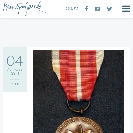
FORUM
04
Czerwiec
2011
15:06