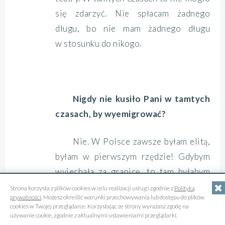
się zdarzyć. Nie spłacam żadnego
długu, bo nie mam żadnego długu
w stosunku do nikogo.
Nigdy nie kusiło Pani w tamtych
czasach, by wyemigrować?
Nie. W Polsce zawsze byłam elitą,
byłam w pierwszym rzędzie! Gdybym
wyjechała za granicę, to tam byłabym
tylko gościem, albo zajmowała dalsze
Strona korzysta z plików cookies w celu realizacji usług i zgodnie z
Polityką
prywatności
. Możesz określić warunki przechowywania lub dostępu do plików
rzędy. Zagrałam w dziesięciu filmach na
cookies w Twojej przeglądarce. Korzystając ze strony wyrażasz zgodę na
używanie cookie, zgodnie z aktualnymi ustawieniami przeglądarki.
Zachodzie. To dużo. Otrzymałam też