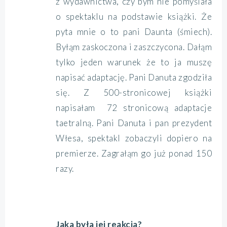
z wydawnictwa, czy bym nie pomyślała
o spektaklu na podstawie książki. Że
pyta mnie o to pani Daunta (śmiech).
Byłąm zaskoczona i zaszczycona. Dałąm
tylko jeden warunek że to ja muszę
napisać adaptację. Pani Danuta zgodziła
się. Z 500-stronicowej książki
napisałam 72 stronicową adaptacje
taetralną. Pani Danuta i pan prezydent
Włesa, spektakl zobaczyli dopiero na
premierze. Zagrałąm go już ponad 150
razy.
Jaka była jej reakcja?