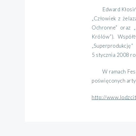
Edward Kłosiń
„Człowiek z żelaza
Ochronne” oraz „
Królów”). Współt
„Superprodukcję”
5 stycznia 2008 r
W ramach Fest
poświęconych arty
http://www.lodzcit