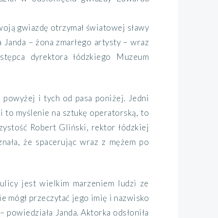
 swoją gwiazdę otrzymał światowej sławy
a Janda – żona zmarłego artysty – wraz
astępca dyrektora łódzkiego Muzeum
a powyżej i tych od pasa poniżej. Jedni
i to myślenie na sztukę operatorską, to
ystość Robert Gliński, rektor łódzkiej
znała, że spacerując wraz z mężem po
ulicy jest wielkim marzeniem ludzi ze
zie mógł przeczytać jego imię i nazwisko
 – powiedziała Janda. Aktorka odsłoniła