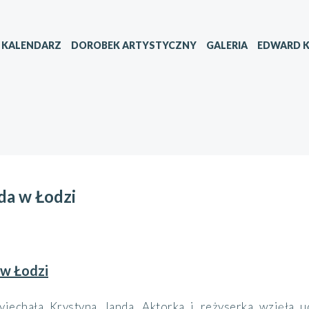
KALENDARZ
DOROBEK ARTYSTYCZNY
GALERIA
EDWARD K
da w Łodzi
 w Łodzi
yjechała Krystyna Janda. Aktorka i reżyserka wzięła 