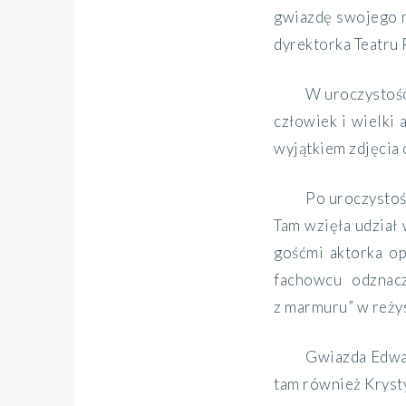
gwiazdę swojego m
dyrektorka Teatru 
W uroczystości
człowiek i wielki 
wyjątkiem zdjęcia 
Po uroczystoś
Tam wzięła udział
gośćmi aktorka op
fachowcu odznacz
z marmuru” w reżys
Gwiazda Edwar
tam również Krysty