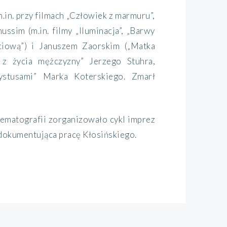
in. przy filmach „Człowiek z marmuru”,
ussim (m.in. filmy „Iluminacja”, „Barwy
ciową”) i Januszem Zaorskim („Matka
 z życia mężczyzny” Jerzego Stuhra,
ystusami” Marka Koterskiego. Zmarł
ematografii zorganizowało cykl imprez
dokumentująca pracę Kłosińskiego.