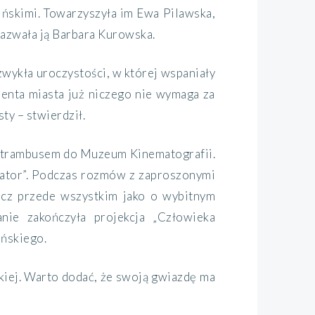
ńskimi. Towarzyszyła im Ewa Pilawska,
nazwała ją Barbara Kurowska.
zwykła uroczystości, w której wspaniały
ydenta miasta już niczego nie wymaga za
ty – stwierdził.
ła trambusem do Muzeum Kinematografii.
rator”. Podczas rozmów z zaproszonymi
ecz przede wszystkim jako o wybitnym
nie zakończyła projekcja „Człowieka
ińskiego.
kiej. Warto dodać, że swoją gwiazdę ma