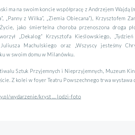
ski ma na swoim koncie współpracę z Andrzejem Wajdą (m.
”, „Panny z Wilka”, „Ziemia Obiecana”), Krzysztofem Zan
Życie, jako śmiertelna choroba przenoszona droga pł
worzył „Dekalog” Krzysztofa Kieślowskiego, „Tydzień
 Juliusza Machulskiego oraz „Wszyscy jesteśmy Chr
oku w swoim domu w Milanówku.
iwalu Sztuk Przyjemnych i Nieprzyjemnych, Muzeum Kin
ście. Z kolei w foyer Teatru Powszechnego trwa wystawa 
y.pl/wydarzenie/kryst … lodzi-foto