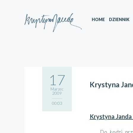
HOME
DZIENNIK
17
Krystyna Jan
Marzec
2009
00:03
Krystyna Janda
Do Łodzi prz