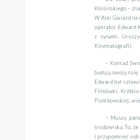
Kłosińskiego – zna
W Alei Gwiazd na u
operator Edward K
z synami. Uroczy
Kinematografii.
– Konrad Swin
budują swoją rolę 
Edward był człowi
Filmówki. Krótkie
Piotrkowskiej, wie
– Muszę państ
środowiska. To, że
i przypomnieć sobi