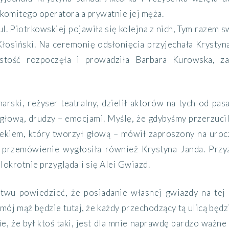
komitego operatora a prywatnie jej męża.
l. Piotrkowskiej pojawiła się kolejna z nich, Tym razem
łosiński. Na ceremonię odsłonięcia przyjechała Krystyn
stość rozpoczęła i prowadziła Barbara Kurowska, z
arski, reżyser teatralny, dzielił aktorów na tych od pas
głową, drudzy – emocjami. Myślę, że gdybyśmy przerzucil
ekiem, który tworzył głową – mówił zaproszony na urocz
 przemówienie wygłosiła również Krystyna Janda. Przy
lokrotnie przyglądali się Alei Gwiazd.
wu powiedzieć, że posiadanie własnej gwiazdy na tej 
 mój mąż będzie tutaj, że każdy przechodzący tą ulicą będ
e, że był ktoś taki, jest dla mnie naprawdę bardzo ważne