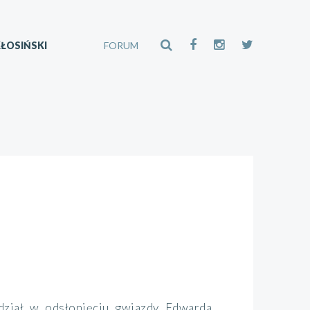
ŁOSIŃSKI
FORUM
udział w odsłonięciu gwiazdy Edwarda