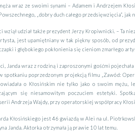
ęża wraz ze swoimi synami – Adamem i Andrzejem Kłosi
Powszechnego, „dobry duch całego przedsięwzięcia”, jak 
 wziął udział także prezydent Jerzy Kropiwnicki. – Ta nie
artysta, jest upamiętniany w tak piękny sposób, od prez
czapki i głębokiego pokłonienia się cieniom zmarłego artys
ci, Janda wraz z rodziną i zaproszonymi gośćmi pojecha
 w spotkaniu poprzedzonym projekcją filmu „Zawód: Ope
owiadała o Kłosińskim nie tylko jako o swoim mężu, l
ającym się niesamowitym poczuciem estetyki. Spotka
erii Andrzeja Wajdy, przy operatorskiej współpracy Kłos
da Kłosińskiego jest 46 gwiazdą w Alei na ul. Piotrkows
na Janda. Aktorka otrzymała ją prawie 10 lat temu.