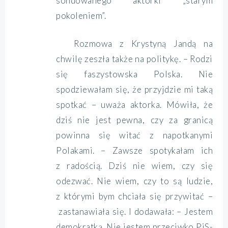
sondowanego aktorki „starym
pokoleniem”.
Rozmowa z Krystyną Jandą na
chwilę zeszła także na politykę. – Rodzi
się faszystowska Polska. Nie
spodziewałam się, że przyjdzie mi taką
spotkać – uważa aktorka. Mówiła, że
dziś nie jest pewna, czy za granicą
powinna się witać z napotkanymi
Polakami. – Zawsze spotykałam ich
z radością. Dziś nie wiem, czy się
odezwać. Nie wiem, czy to są ludzie,
z którymi bym chciała się przywitać –
zastanawiała się. I dodawała: – Jestem
demokratką. Nie jestem przeciwko
PiS
-