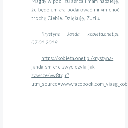
Magdy w pobliżu serca i mam nadzieję,
że będę umiała podarować innym choć
trochę Ciebie. Dziękuję, Zuziu.
Krystyna Janda, kobieta.onet.pl,
07.01.2019
https://kobieta.onet.pl/krystyna-
janda-smierc-zwyciezyla-jak-
zawsze/vw8tqjr?
utm_source=www.facebook.com_viasg_kob