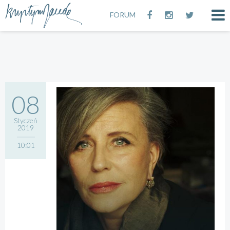
FORUM
08
Styczeń
2019
10:01