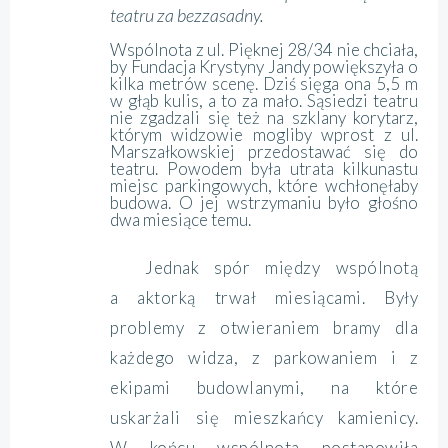
teatru za bezzasadny.
Wspólnota z ul. Pięknej 28/34 nie chciała,
by Fundacja Krystyny Jandy powiększyła o
kilka metrów scenę. Dziś sięga ona 5,5 m
w głąb kulis, a to za mało. Sąsiedzi teatru
nie zgadzali się też na szklany korytarz,
którym widzowie mogliby wprost z ul.
Marszałkowskiej przedostawać się do
teatru. Powodem była utrata kilkunastu
miejsc parkingowych, które wchłonęłaby
budowa. O jej wstrzymaniu było głośno
dwa miesiące temu.
Jednak spór między wspólnotą
a aktorką trwał miesiącami. Były
problemy z otwieraniem bramy dla
każdego widza, z parkowaniem i z
ekipami budowlanymi, na które
uskarżali się mieszkańcy kamienicy.
W końcu wspólnota postanowiła