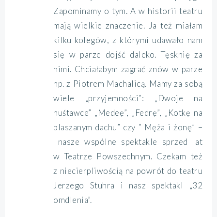
Zapominamy o tym. A w historii teatru
mają wielkie znaczenie. Ja też miałam
kilku kolegów, z którymi udawało nam
się w parze dojść daleko. Tęsknię za
nimi. Chciałabym zagrać znów w parze
np. z Piotrem Machalicą. Mamy za sobą
wiele „przyjemności”: „Dwoje na
huśtawce” „Medeę”, „Fedrę”, „Kotkę na
blaszanym dachu” czy ” Męża i żonę” –
nasze wspólne spektakle sprzed lat
w Teatrze Powszechnym. Czekam też
z niecierpliwością na powrót do teatru
Jerzego Stuhra i nasz spektakl „32
omdlenia”.