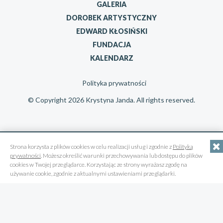
GALERIA
DOROBEK ARTYSTYCZNY
EDWARD KŁOSIŃSKI
FUNDACJA
KALENDARZ
Polityka prywatności
© Copyright 2026 Krystyna Janda. All rights reserved.
Strona korzysta z plików cookies w celu realizacji usług i zgodnie z
Polityką
prywatności
. Możesz określić warunki przechowywania lub dostępu do plików
cookies w Twojej przeglądarce. Korzystając ze strony wyrażasz zgodę na
używanie cookie, zgodnie z aktualnymi ustawieniami przeglądarki.