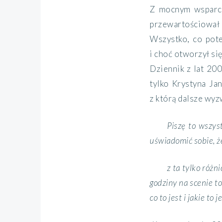
Z mocnym wsparcie
przewartościował i
Wszystko, co pote
i choć otworzył się
Dziennik z lat 200
tylko Krystyna Jan
z którą dalsze wyz
Piszę to wszys
uświadomić sobie, że 
z ta tylko różn
godziny na scenie to
co to jest i jakie to