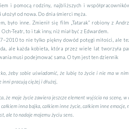
m i pomocą rodziny, najbliższych i współpracowników.
 ułożył od nowa. Do dnia śmierci męża.
m, było inne. Zmienił się film „Tatarak” robiony z Andr
 Och-Teatr, to i tak inny, niż miał być z Edwardem.
7–2010 to nie tylko piękny dowód potęgi miłości, ale też
da, ale każda kobieta, która przez wiele lat tworzyła par
wania musi podejmować sama. O tym jest ten dziennik
tko, żeby sobie uświadomić, że lubię to życie i nie ma w ni
inni pracują ciężej i dłużej,
ica, że moje życie zawiera jeszcze element wyjścia na scenę, 
 całkiem inna bajka, całkiem inne życie, całkiem inne emocje, 
 jest, ale to nadaje mojemu życiu sens.