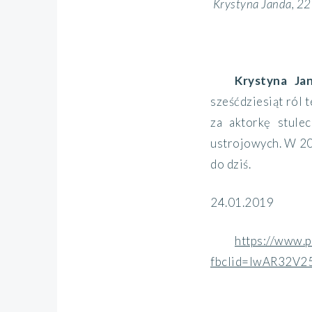
Krystyna Janda, 2
Krystyna Ja
sześćdziesiąt ról 
za aktorkę stule
ustrojowych. W 200
do dziś.
24.01.2019
https://www.
fbclid=IwAR32V