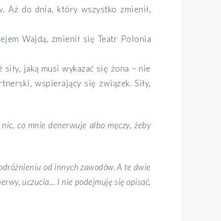
 Aż do dnia, który wszystko zmienił,
zejem Wajdą, zmienił się Teatr Polonia
 siły, jaką musi wykazać się żona – nie
tnerski, wspierający się związek. Siły,
m nic, co mnie denerwuje albo męczy, żeby
w odróżnieniu od innych zawodów. A te dwie
nerwy, uczucia… I nie podejmuję się opisać,