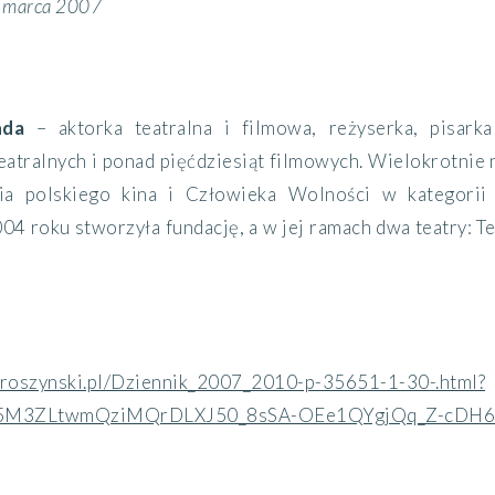
2 marca 2007
nda
– aktorka teatralna i filmowa, reżyserka, pisark
teatralnych i ponad pięćdziesiąt filmowych. Wielokrotnie 
cia polskiego kina i Człowieka Wolności w kategorii 
4 roku stworzyła fundację, a w jej ramach dwa teatry: Te
proszynski.pl/Dziennik_2007_2010-p-35651-1-30-.html?
25M3ZLtwmQziMQrDLXJ50_8sSA-OEe1QYgjQq_Z-cDH6