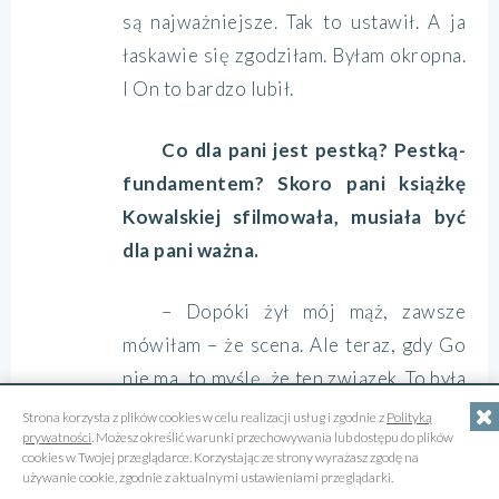
są najważniejsze. Tak to ustawił. A ja
łaskawie się zgodziłam. Byłam okropna.
I On to bardzo lubił.
Co dla pani jest pestką? Pestką-
fundamentem? Skoro pani książkę
Kowalskiej sfilmowała, musiała być
dla pani ważna.
– Dopóki żył mój mąż, zawsze
mówiłam – że scena. Ale teraz, gdy Go
nie ma, to myślę, że ten związek. To była
pestka. Tyle tylko, że dopóki był,
Strona korzysta z plików cookies w celu realizacji usług i zgodnie z
Polityką
prywatności
. Możesz określić warunki przechowywania lub dostępu do plików
wydawało mi się, że będzie zawsze.
cookies w Twojej przeglądarce. Korzystając ze strony wyrażasz zgodę na
używanie cookie, zgodnie z aktualnymi ustawieniami przeglądarki.