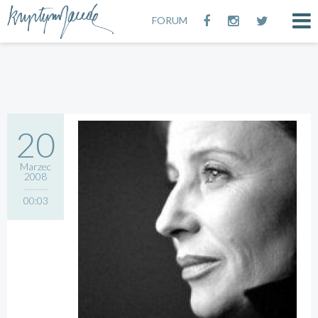
FORUM
20
Marzec
2008
00:03