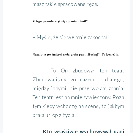
masz takie spracowane ręce.
Z tego powodu mąż się z panią ożenił?
– Myślę, że się we mnie zakochał.
Nazajutrz po śmierci męża grała pani „Boską!”. To komedia.
– To On zbudował ten teatr.
Zbudowaliśmy go razem. I dlatego,
między innymi, nie przerwałam grania.
Ten teatr jest na mnie zawieszony. Poza
tym kiedy wchodzę na scenę, to jakbym
brała urlop z życia.
Kto właściwie wychowywał pani