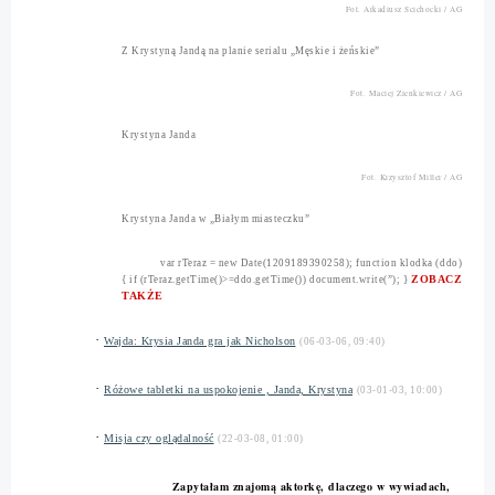
Fot. Arkadiusz Scichocki / AG
Z Krystyną Jandą na planie serialu „Męskie i żeńskie”
Fot. Maciej Zienkiewicz / AG
Krystyna Janda
Fot. Krzysztof Miller / AG
Krystyna Janda w „Białym miasteczku”
var rTeraz = new Date(1209189390258); function klodka (ddo)
ZO
BACZ
{ if (rTeraz.getTime()>=ddo.getTime()) document.write(”); }
TAKŻE
·
Wajda: Krysia Janda gra jak Nicholson
(06-03-06, 09:40)
·
Różowe tabletki na uspokojenie , Janda, Krystyna
(03-01-03, 10:00)
·
Misja czy oglądalność
(22-03-08, 01:00)
Zapytałam znajomą aktorkę, dlaczego w wywiadach,