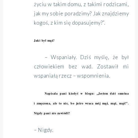
życiu w takim domu, z takimi rodzicami,
jak my sobie poradzimy? Jak znajdziemy
kogoś, z kim się dopasujemy?”.
Jaki był mąż?
– Wspaniały. Dziś myślę, że był
człowiekiem bez wad. Zostawił mi
wspaniałą rzecz – wspomnienia.
Napisała pani kiedyś w blogu: „Jestem dziś smutna
i zmęczona, ale to nic, bo jutro wraca mój mąż, mąż, mąż!”.
Nigdy pani nie zawiódł?
– Nigdy.