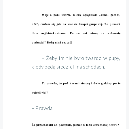
Więc o pani teatrze. Kiedy oglądałam „Ucho, gardło,
nóż”, czułam się jak na seansie terapii grupowej. Za plecami
tłum wejściówkowiczów. Po co oni niosą na widownię
poduszki? Będą nimi rzucać?
– Żeby im nie było twardo w pupy,
kiedy będą siedzieli na schodach.
To prawda, że pod kasami sterczą i dwie godziny po te
wejściówki?
– Prawda.
Że przychodzili od początku, jeszcze w fazie cementowej teatru?