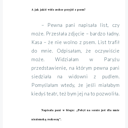
A jak jakiś widz zechce przyjść z psem?
– Pewna pani napisała list, czy
może. Przesłała zdjęcie – bardzo ładny.
Kasa – że nie wolno z psem. List trafił
do mnie. Odpisałam, że oczywiście
może. Widziałam w Paryżu
przedstawienie, na którym pewna pani
siedziała na widowni z pudlem.
Pomyślałam wtedy, że jeśli miałabym
kiedyś teatr, też bym jej na to pozwoliła.
Napisała pani w blogu: „Pobyt na scenie jest dla mnie
nieziemską rozkoszą”.