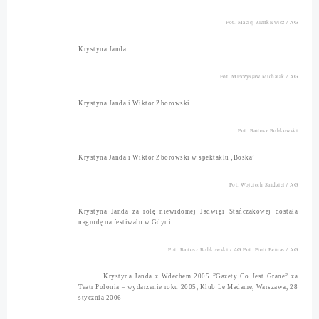
Fot. Maciej Zienkiewicz / AG
Krystyna Janda
Fot. Mieczysław Michalak / AG
Krystyna Janda i Wiktor Zborowski
Fot. Bartosz Bobkowski
Krystyna Janda i Wiktor Zborowski w spektaklu ‚Boska’
Fot. Wojciech Surdziel / AG
Krystyna Janda za rolę niewidomej Jadwigi Stańczakowej dostała
nagrodę na festiwalu w Gdyni
Fot. Bartosz Bobkowski / AG Fot. Piotr Bernas / AG
Krystyna Janda z Wdechem 2005 ”Gazety Co Jest Grane” za
Teatr Polonia – wydarzenie roku 2005, Klub Le Madame, Warszawa, 28
stycznia 2006