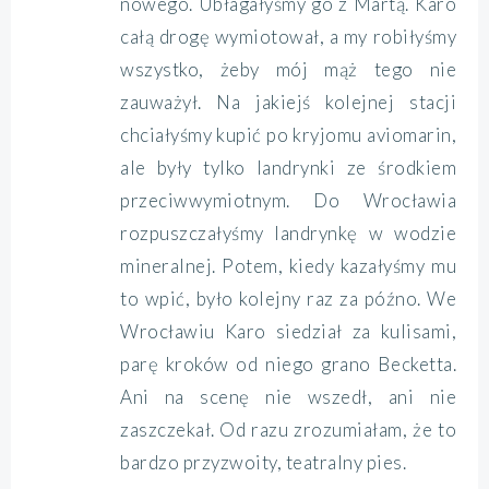
nowego. Ubłagałyśmy go z Martą. Karo
całą drogę wymiotował, a my robiłyśmy
wszystko, żeby mój mąż tego nie
zauważył. Na jakiejś kolejnej stacji
chciałyśmy kupić po kryjomu aviomarin,
ale były tylko landrynki ze środkiem
przeciwwymiotnym. Do Wrocławia
rozpuszczałyśmy landrynkę w wodzie
mineralnej. Potem, kiedy kazałyśmy mu
to wpić, było kolejny raz za późno. We
Wrocławiu Karo siedział za kulisami,
parę kroków od niego grano Becketta.
Ani na scenę nie wszedł, ani nie
zaszczekał. Od razu zrozumiałam, że to
bardzo przyzwoity, teatralny pies.