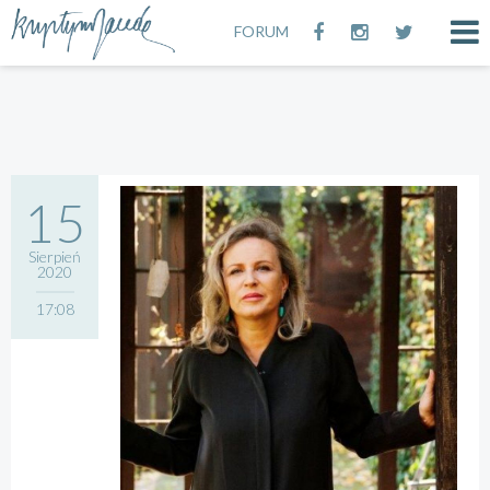
FORUM
15
Sierpień
2020
17:08