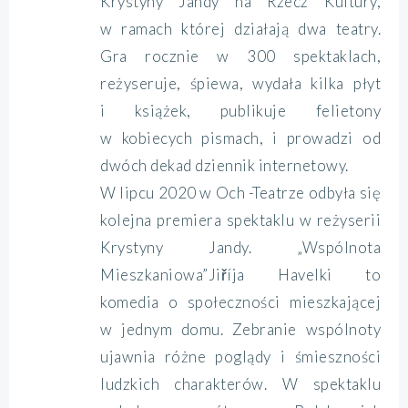
Krystyny Jandy na Rzecz Kultury,
w ramach której działają dwa teatry.
Gra rocznie w 300 spektaklach,
reżyseruje, śpiewa, wydała kilka płyt
i książek, publikuje felietony
w kobiecych pismach, i prowadzi od
dwóch dekad dziennik internetowy.
W lipcu 2020 w Och -Teatrze odbyła się
kolejna premiera spektaklu w reżyserii
Krystyny Jandy. „Wspólnota
Mieszkaniowa”Jiříja Havelki to
komedia o społeczności mieszkającej
w jednym domu. Zebranie wspólnoty
ujawnia różne poglądy i śmieszności
ludzkich charakterów. W spektaklu