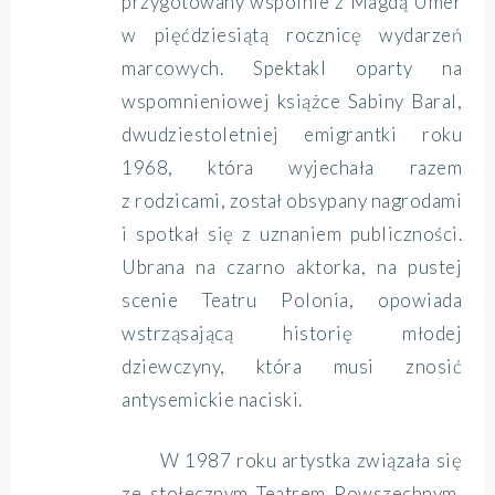
przygotowany wspólnie z Magdą Umer
w pięćdziesiątą rocznicę wydarzeń
marcowych. Spektakl oparty na
wspomnieniowej książce Sabiny Baral,
dwudziestoletniej emigrantki roku
1968, która wyjechała razem
z rodzicami, został obsypany nagrodami
i spotkał się z uznaniem publiczności.
Ubrana na czarno aktorka, na pustej
scenie Teatru Polonia, opowiada
wstrząsającą historię młodej
dziewczyny, która musi znosić
antysemickie naciski.
W 1987 roku artystka związała się
ze stołecznym Teatrem Powszechnym,