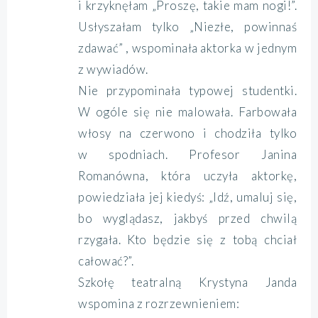
i krzyknęłam „Proszę, takie mam nogi!”.
Usłyszałam tylko „Niezłe, powinnaś
zdawać” , wspominała aktorka w jednym
z wywiadów.
Nie przypominała typowej studentki.
W ogóle się nie malowała. Farbowała
włosy na czerwono i chodziła tylko
w spodniach. Profesor Janina
Romanówna, która uczyła aktorkę,
powiedziała jej kiedyś: „Idź, umaluj się,
bo wyglądasz, jakbyś przed chwilą
rzygała. Kto będzie się z tobą chciał
całować?”.
Szkołę teatralną Krystyna Janda
wspomina z rozrzewnieniem: