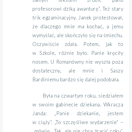
profesorowi dziką awanturę”. Też stary
trik egzaminacyjny. Janek protestował,
że dlaczego mnie ma kochać, a jemu
wymyślać, ale skończyło się na śmiechu.
Oczywiście zdała. Potem, jak to
w Szkole, różnie było. Panie kręciły
nosem. U Romanówny nie wyszła poza
dostateczny, ale mnie i Saszy
Bardiniemu bardzo się dalej podobała.
Była na czwartym roku, siedziałem
w swoim gabinecie dziekana. Wkracza
Janda: „Panie dziekanie, jestem
w ciąży”. „To szczęśliwe wydarzenie” –
mówię. „Tak, ale nie chcę tracić roku”.