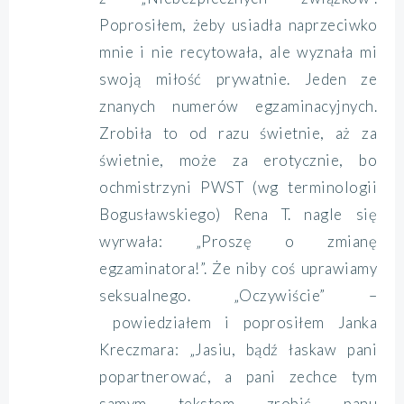
Poprosiłem, żeby usiadła naprzeciwko
mnie i nie recytowała, ale wyznała mi
swoją miłość prywatnie. Jeden ze
znanych numerów egzaminacyjnych.
Zrobiła to od razu świetnie, aż za
świetnie, może za erotycznie, bo
ochmistrzyni PWST (wg terminologii
Bogusławskiego) Rena T. nagle się
wyrwała: „Proszę o zmianę
egzaminatora!”. Że niby coś uprawiamy
seksualnego. „Oczywiście” –
powiedziałem i poprosiłem Janka
Kreczmara: „Jasiu, bądź łaskaw pani
popartnerować, a pani zechce tym
samym tekstem zrobić panu