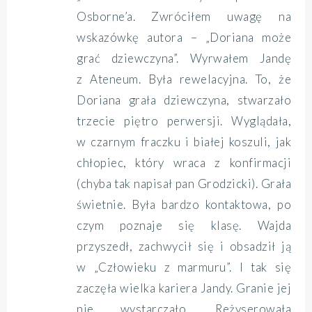
Osborne’a. Zwróciłem uwagę na
wskazówkę autora – „Doriana może
grać dziewczyna”. Wyrwałem Jandę
z Ateneum. Była rewelacyjna. To, że
Doriana grała dziewczyna, stwarzało
trzecie piętro perwersji. Wyglądała,
w czarnym fraczku i białej koszuli, jak
chłopiec, który wraca z konfirmacji
(chyba tak napisał pan Grodzicki). Grała
świetnie. Była bardzo kontaktowa, po
czym poznaje się klasę. Wajda
przyszedł, zachwycił się i obsadził ją
w „Człowieku z marmuru”. I tak się
zaczęła wielka kariera Jandy. Granie jej
nie wystarczało. Reżyserowała