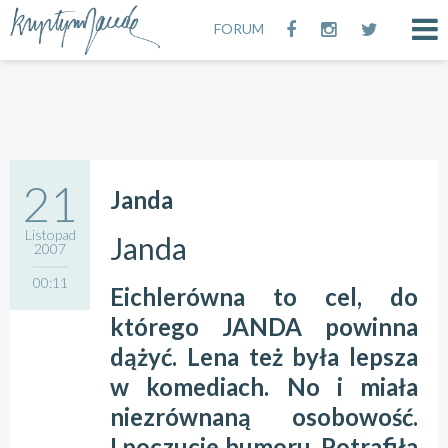
FORUM
21
Janda
Listopad
Janda
2007
00:11
Eichlerówna to cel, do
którego JANDA powinna
dążyć. Lena też była lepsza
w komediach. No i miała
niezrównaną osobowość.
I poczucie humoru. Potrafiła