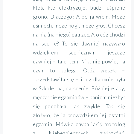
ktoś, kto elektryzuje, budzi uśpione
grono. Dlaczego? A bo ja wiem. Może
uśmiech, może nogi, może głos. Chcesz
na nią (na niego) patrzeć. A o cóż chodzi
na scenie? To się dawniej nazywało
wdziękiem scenicznym, jeszcze
dawniej – talentem. Nikt nie powie, na
czym to polega. Otóż weszła –
przedstawiła się – i już dla mnie była
w Szkole, ba, na scenie. Później etapy,
męczarnie egzaminów – paniom niezbyt
się podobała, jak zwykle. Tak się
złożyło, że ja prowadziłem jej ostatni
egzamin. Mówiła chyba jakiś monolog
z „Niebezpiecznych związków”.