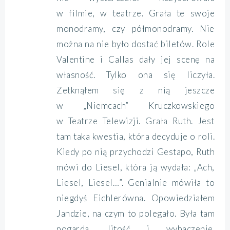
w filmie, w teatrze. Grała te swoje
monodramy, czy półmonodramy. Nie
można na nie było dostać biletów. Role
Valentine i Callas dały jej scenę na
własność. Tylko ona się liczyła.
Zetknąłem się z nią jeszcze
w „Niemcach” Kruczkowskiego
w Teatrze Telewizji. Grała Ruth. Jest
tam taka kwestia, która decyduje o roli.
Kiedy po nią przychodzi Gestapo, Ruth
mówi do Liesel, która ją wydała: „Ach,
Liesel, Liesel…”. Genialnie mówiła to
niegdyś Eichlerówna. Opowiedziałem
Jandzie, na czym to polegało. Była tam
pogarda, litość i wybaczenie.