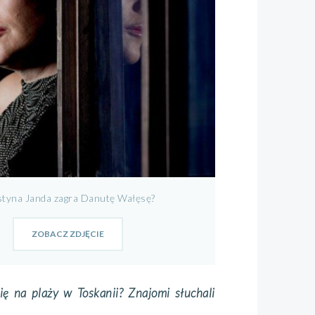
tyna Janda zagra Danutę Wałęsę?
ZOBACZ ZDJĘCIE
ę na plaży w Toskanii? Znajomi słuchali