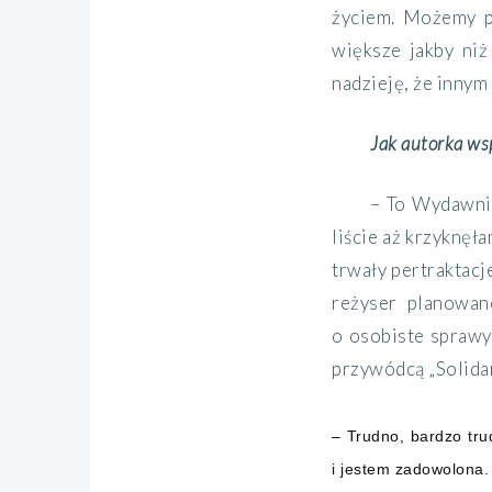
życiem. Możemy pr
większe jakby niż
nadzieję, że innym
Jak autorka ws
– To Wydawnic
liście aż krzyknęł
trwały pertraktacj
reżyser planowan
o osobiste sprawy,
przywódcą „Solidar
– Trudno, bardzo tru
i jestem zadowolona. 