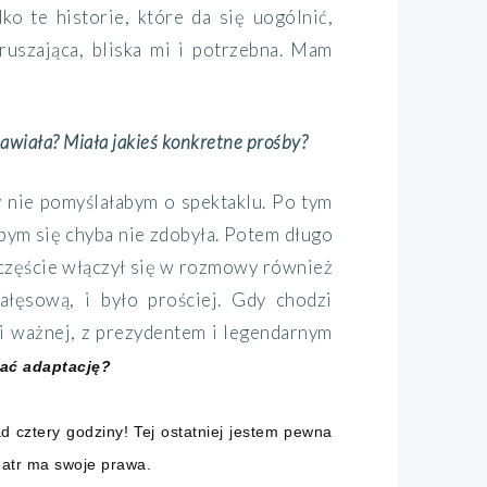
ko te historie, które da się uogólnić,
zruszająca, bliska mi i potrzebna. Mam
wiała? Miała jakieś konkretne prośby?
y nie pomyślałabym o spektaklu. Po tym
a bym się chyba nie zdobyła. Potem długo
 szczęście włączył się w rozmowy również
ałęsową, i było prościej. Gdy chodzi
j i ważnej, z prezydentem i legendarnym
ać adaptację?
d cztery godziny! Tej ostatniej jestem pewna
teatr ma swoje prawa.