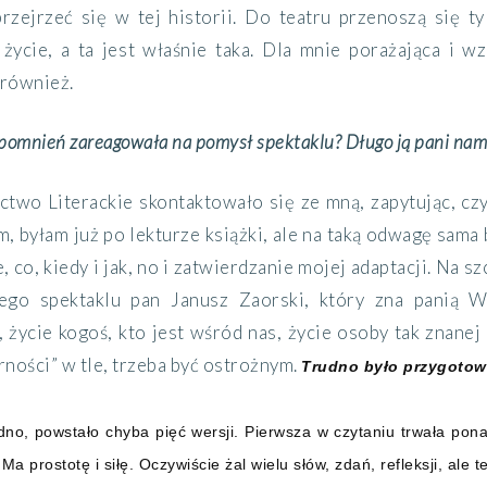
zejrzeć się w tej historii. Do teatru przenoszą się tyl
 życie, a ta jest właśnie taka. Dla mnie porażająca i w
 również.
pomnień zareagowała na pomysł spektaklu? Długo ją pani nama
two Literackie skontaktowało się ze mną, zapytując, cz
am, byłam już po lekturze książki, ale na taką odwagę sam
e, co, kiedy i jak, no i zatwierdzanie mojej adaptacji. Na
ego spektaklu pan Janusz Zaorski, który zna panią W
 życie kogoś, kto jest wśród nas, życie osoby tak znane
ności” w tle, trzeba być ostrożnym.
Trudno było przygotow
dno, powstało chyba pięć wersji. Pierwsza w czytaniu trwała pona
Ma prostotę i siłę. Oczywiście żal wielu słów, zdań, refleksji, ale 