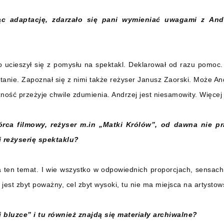
ąc adaptację, zdarzało się pani wymieniać uwagami z And
o ucieszył się z pomysłu na spektakl. Deklarował od razu pomoc.
stanie. Zapoznał się z nimi także reżyser Janusz Zaorski. Może An
iczność przeżyje chwile zdumienia. Andrzej jest niesamowity. Więce
órca filmowy, reżyser m.in „Matki Królów”, od dawna nie p
 reżyserię spektaklu?
 ten temat. I wie wszystko w odpowiednich proporcjach, sensac
jest zbyt poważny, cel zbyt wysoki, tu nie ma miejsca na artysto
j bluzce” i tu również znajdą się materiały archiwalne?