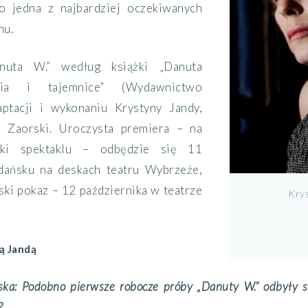
To jedna z najbardziej oczekiwanych
nu.
anuta W.” według książki „Danuta
nia i tajemnice” (Wydawnictwo
aptacji i wykonaniu Krystyny Jandy,
z Zaorski. Uroczysta premiera – na
rki spektaklu – odbędzie się 11
dańsku na deskach teatru Wybrzeże,
ki pokaz – 12 października w teatrze
Krys
ą Jandą
ka: Podobno pierwsze robocze próby „Danuty W.” odbyły si
?