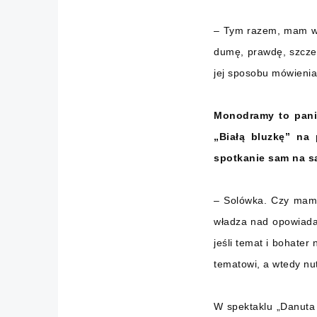
– Tym razem, mam wra
dumę, prawdę, szcze
jej sposobu mówienia 
Monodramy to pani 
„Białą bluzkę” na 
spotkanie sam na s
– Solówka. Czy mam t
władza nad opowiadan
jeśli temat i bohater
tematowi, a wtedy nu
W spektaklu „Danuta 