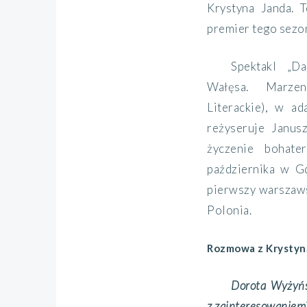
Krystyna Janda. 
premier tego sezo
Spektakl „D
Wałęsa. Marze
Literackie), w ad
reżyseruje Janus
życzenie bohate
października w G
pierwszy warszaws
Polonia.
Rozmowa z Krystyn
Dorota Wyżyńs
z zainteresowaniem