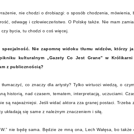
żenie, nie chodzi o drobiazgi: o sposób chodzenia, mówienia, ba
rość, odwagę i człowieczeństwo. O Polskę także. Nie mam zamia
czy bycia, tu chodzi o coś więcej.
specjalność. Nie zapomnę widoku tłumu widzów, którzy jak
pikniku kulturalnym „Gazety Co Jest Grane” w Królikarni
am z publicznością?
łumaczyć, co znaczy dla artysty? Tylko wirtuozi wiedzą, o czym
ą historią, nad czasem, tematem, interpretacją, uczuciami. Czas
 nie są najważniejsi. Jeśli widać aktora zza granej postaci. Trzeba 
ty układają się same z należnym znaczeniem i siłą.
W.” nie będę sama. Będzie ze mną ona, Lech Wałęsa, bo także o 