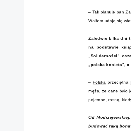
– Tak planuje pan Za
Wolfem udają się wła
Zaledwie kilka dni
na podstawie ksią
„Solidarności” oc
„polska kobieta”, a
–
Polska
przeciętna
męża, że dane było je
pojemne, rosną, kied
Od Modrzejewskiej,
budować taką bohat