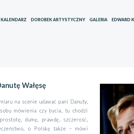
KALENDARZ
DOROBEK ARTYSTYCZNY
GALERIA
EDWARD K
Danutę Wałęsę
miaru na scenie udawać pani Danuty,
osobu mówienia czy bycia, tu chodzi
prostotę, dumę, prawdę, szczerość,
eczeństwo, o Polskę także – mówi