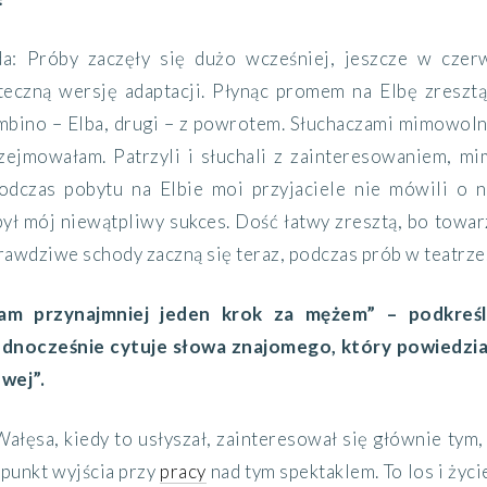
da: Próby zaczęły się dużo wcześniej, jeszcze w cze
teczną wersję adaptacji. Płynąc promem na Elbę zresztą
mbino – Elba, drugi – z powrotem. Słuchaczami mimowoln
rzejmowałam. Patrzyli i słuchali z zainteresowaniem, m
odczas pobytu na Elbie moi przyjaciele nie mówili o 
był mój niewątpliwy sukces. Dość łatwy zresztą, bo towa
awdziwe schody zaczną się teraz, podczas prób w teatrze
am przynajmniej jeden krok za mężem” – podkreśl
jednocześnie cytuje słowa znajomego, który powiedzia
wej”.
Wałęsa, kiedy to usłyszał, zainteresował się głównie tym,
j punkt wyjścia przy
pracy
nad tym spektaklem. To los i życ