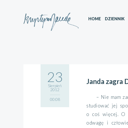
HOME
DZIENNIK
23
Janda zagra 
Sierpień
2012
– Nie mam za
00:08
studiować jej sp
o coś więcej. O 
odwagę i człowi