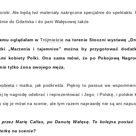
orski. Ale będą też materiały nakręcone specjalnie do spektaklu
śnie do Gdańska i do pani Wałęsowej także.
 temu oglądałam w
Trójmieście
na terenie Stoczni wystawę „Dro
żki „Marzenia i tajemnice” można by przygotować dodat
zami kobiety Polki. Ona sama mówi, że po Pokojową Nagro
 nie tylko żona swojego męża.
kobieta
i matka, jak podkreśla. Piękny to passus we wspomnien
j tę nagrodę odebrać i reprezentować i Jego, i Polskę, i polskie k
y się je mówi na scenie, ale tym razem naprawdę nie są ani napus
 przez Marię Callas, po Danutę Wałęsę. To kolejna postać h
erkę na scenie?