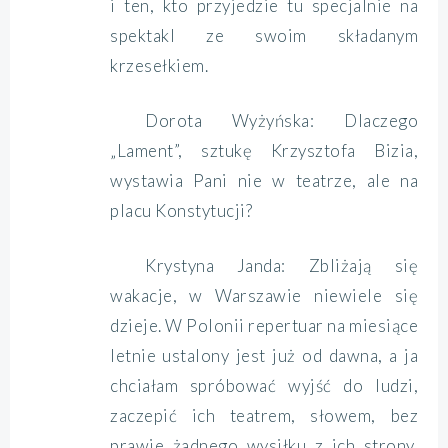
i ten, kto przyjedzie tu specjalnie na
spektakl ze swoim składanym
krzesełkiem.
Dorota Wyżyńska: Dlaczego
„Lament”, sztukę Krzysztofa Bizia,
wystawia Pani nie w teatrze, ale na
placu Konstytucji?
Krystyna Janda: Zbliżają się
wakacje, w Warszawie niewiele się
dzieje. W Polonii repertuar na miesiące
letnie ustalony jest już od dawna, a ja
chciałam spróbować wyjść do ludzi,
zaczepić ich teatrem, słowem, bez
prawie żadnego wysiłku z ich strony,