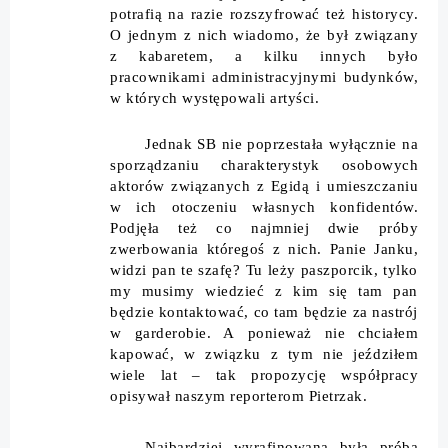
potrafią na razie rozszyfrować też historycy.
O jednym z nich wiadomo, że był związany
z kabaretem, a kilku innych było
pracownikami administracyjnymi budynków,
w których występowali artyści.
Jednak SB nie poprzestała wyłącznie na
sporządzaniu charakterystyk osobowych
aktorów związanych z Egidą i umieszczaniu
w ich otoczeniu własnych konfidentów.
Podjęła też co najmniej dwie próby
zwerbowania któregoś z nich. Panie Janku,
widzi pan te szafę? Tu leży paszporcik, tylko
my musimy wiedzieć z kim się tam pan
będzie kontaktować, co tam będzie za nastrój
w garderobie. A ponieważ nie chciałem
kapować, w związku z tym nie jeździłem
wiele lat – tak propozycję współpracy
opisywał naszym reporterom Pietrzak.
Najbardziej wyrafinowana była próba