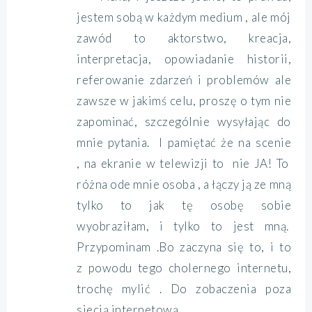
jestem sobą w każdym medium , ale mój
zawód to aktorstwo, kreacja,
interpretacja, opowiadanie historii,
referowanie zdarzeń i problemów ale
zawsze w jakimś celu, proszę o tym nie
zapominać, szczególnie wysyłając do
mnie pytania. I pamiętać że na scenie
, na ekranie w telewizji to nie JA! To
różna ode mnie osoba , a łączy ją ze mną
tylko to jak tę osobę sobie
wyobraziłam, i tylko to jest mną.
Przypominam .Bo zaczyna się to, i to
z powodu tego cholernego internetu,
trochę mylić . Do zobaczenia poza
siecią internetową .