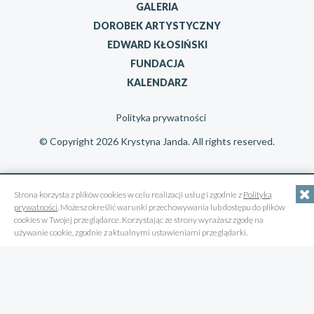
GALERIA
DOROBEK ARTYSTYCZNY
EDWARD KŁOSIŃSKI
FUNDACJA
KALENDARZ
Polityka prywatności
© Copyright 2026 Krystyna Janda. All rights reserved.
Strona korzysta z plików cookies w celu realizacji usług i zgodnie z
Polityką
prywatności
. Możesz określić warunki przechowywania lub dostępu do plików
cookies w Twojej przeglądarce. Korzystając ze strony wyrażasz zgodę na
używanie cookie, zgodnie z aktualnymi ustawieniami przeglądarki.