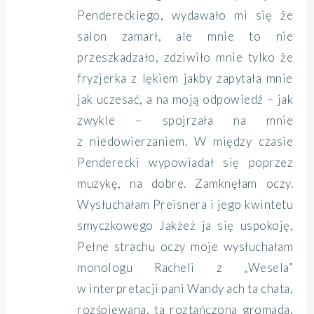
Pendereckiego, wydawało mi się że
salon zamarł, ale mnie to nie
przeszkadzało, zdziwiło mnie tylko że
fryzjerka z lękiem jakby zapytała mnie
jak uczesać, a na moją odpowiedź – jak
zwykle – spojrzała na mnie
z niedowierzaniem. W między czasie
Penderecki wypowiadał się poprzez
muzykę, na dobre. Zamknęłam oczy.
Wysłuchałam Preisnera i jego kwintetu
smyczkowego
Jakżeż ja się uspokoję,
Pełne strachu oczy moje
wysłuchałam
monologu Racheli z „Wesela”
w interpretacji pani Wandy
ach ta chata,
rozśpiewana, ta roztańczona gromada,