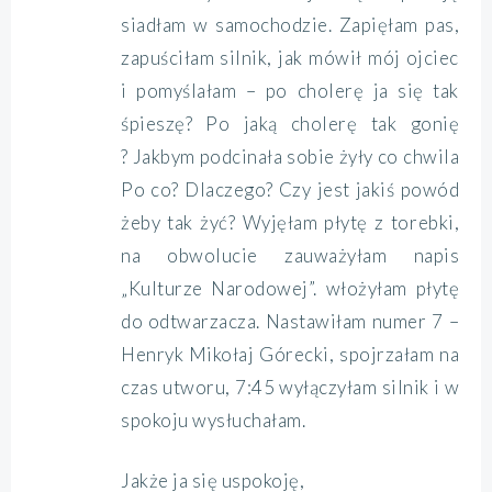
siadłam w samochodzie. Zapięłam pas,
zapuściłam silnik, jak mówił mój ojciec
i pomyślałam – po cholerę ja się tak
śpieszę? Po jaką cholerę tak gonię
? Jakbym podcinała sobie żyły co chwila
Po co? Dlaczego? Czy jest jakiś powód
żeby tak żyć? Wyjęłam płytę z torebki,
na obwolucie zauważyłam napis
„Kulturze Narodowej”. włożyłam płytę
do odtwarzacza. Nastawiłam numer 7 –
Henryk Mikołaj Górecki, spojrzałam na
czas utworu, 7:45 wyłączyłam silnik i w
spokoju wysłuchałam.
Jakże ja się uspokoję,