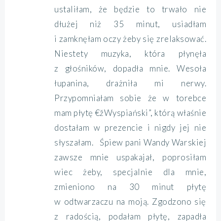
ustaliłam, że będzie to trwało nie
dłużej niż 35 minut, usiadłam
i zamknęłam oczy żeby się zrelaksować.
Niestety muzyka, która płynęła
z głośników, dopadła mnie. Wesoła
łupanina, drażniła mi nerwy.
Przypomniałam sobie że w torebce
mam płytę €žWyspiański”, którą właśnie
dostałam w prezencie i nigdy jej nie
słyszałam. Śpiew pani Wandy Warskiej
zawsze mnie uspakajał, poprosiłam
wiec żeby, specjalnie dla mnie,
zmieniono na 30 minut płytę
w odtwarzaczu na moją. Zgodzono się
z radością, podałam płytę, zapadła