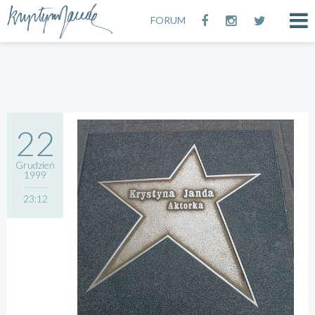
FORUM
22
Grudzień
1999
23:12