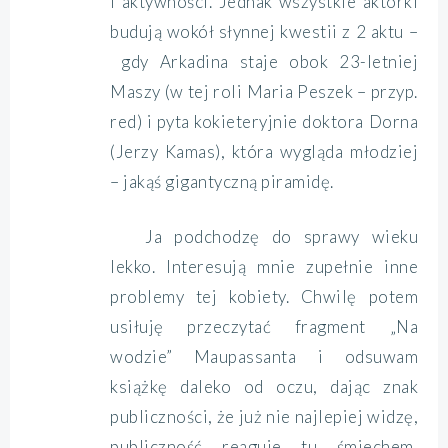
i aktywności. Jednak wszystkie aktorki
budują wokół słynnej kwestii z 2 aktu –
gdy Arkadina staje obok 23-letniej
Maszy (w tej roli Maria Peszek – przyp.
red) i pyta kokieteryjnie doktora Dorna
(Jerzy Kamas), która wygląda młodziej
– jakąś gigantyczną piramidę.
Ja podchodzę do sprawy wieku
lekko. Interesują mnie zupełnie inne
problemy tej kobiety. Chwilę potem
usiłuję przeczytać fragment „Na
wodzie” Maupassanta i odsuwam
książkę daleko od oczu, dając znak
publiczności, że już nie najlepiej widzę,
publiczność reaguje tu śmiechem,