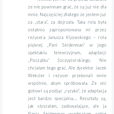
że nie powinnam grać, że są już nie dla
mnie. Najczęściej dlatego że jestem już
za „stara”, za dojrzała. Taka rola była
ostatnio zaproponowana mi przez
reżysera Janusza Kijowskiego – rola
pięknej „Pani Seidenman” w jego
spektaklu telewizyjnym, adaptacji
„Początku” Szczypiorskiego. Nie
chciałam tego grać. Ale dyrektor Jacek
Weksler i reżyser przekonali mnie
wspólnie, abym spróbowała. Że oni
gotowi są podjąć „ryzyko”, że adaptacja
jest bardzo specjalna…. Rezultaty są,
jak słyszałam, zadowalające, ale ja
Panią Seidenman wyobrażam sobie