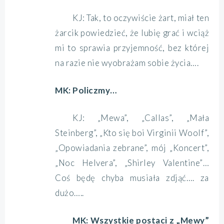
KJ: Tak, to oczywiście żart, miał ten
żarcik powiedzieć, że lubię grać i wciąż
mi to sprawia przyjemność, bez której
na razie nie wyobrażam sobie życia….
MK: Policzmy…
KJ: „Mewa”, „Callas”, „Mała
Steinberg”, „Kto się boi Virginii Woolf”,
„Opowiadania zebrane”, mój „Koncert”,
„Noc Helvera”, „Shirley Valentine”…
Coś będę chyba musiała zdjąć…. za
dużo…..
MK: Wszystkie postaci z „Mewy”