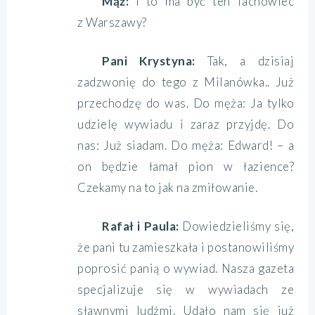
Mąż:
I to ma być ten fachowiec
z Warszawy?
Pani Krystyna:
Tak, a dzisiaj
zadzwonię do tego z Milanówka.. Już
przechodzę do was. Do męża: Ja tylko
udzielę wywiadu i zaraz przyjdę. Do
nas: Już siadam. Do męża: Edward! – a
on będzie łamał pion w łazience?
Czekamy na to jak na zmiłowanie.
Rafał i Paula:
Dowiedzieliśmy się,
że pani tu zamieszkała i postanowiliśmy
poprosić panią o wywiad. Nasza gazeta
specjalizuje się w wywiadach ze
sławnymi ludźmi. Udało nam się już