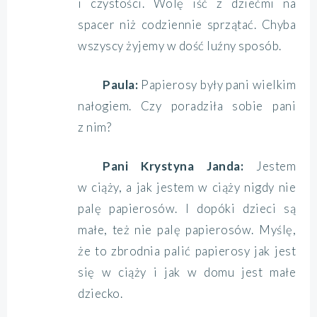
i czystości. Wolę iść z dziećmi na
spacer niż codziennie sprzątać. Chyba
wszyscy żyjemy w dość luźny sposób.
Paula:
Papierosy były pani wielkim
nałogiem. Czy poradziła sobie pani
z nim?
Pani Krystyna Janda:
Jestem
w ciąży, a jak jestem w ciąży nigdy nie
palę papierosów. I dopóki dzieci są
małe, też nie palę papierosów. Myślę,
że to zbrodnia palić papierosy jak jest
się w ciąży i jak w domu jest małe
dziecko.