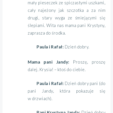
mały pieseczek ze spiczastymi uszkami,
cały najeżony jak szczotka a za nim
drugi, stary wyga ze śmiejącymi się
ślepiami. Wita nas mama pani Krystyny,
zaprasza do środka.
Paula i Rafał:
Dzień dobry.
Mama pani Jandy:
Proszę, proszę
dalej. Krysia! – ktoś do ciebie.
Paula i Rafał:
Dzień dobry pani (do
pani Jandy, która pokazuje się
w drzwiach).
Pani Krystyna Janda:
Dzień dobry