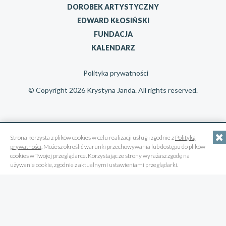
DOROBEK ARTYSTYCZNY
EDWARD KŁOSIŃSKI
FUNDACJA
KALENDARZ
Polityka prywatności
© Copyright 2026 Krystyna Janda. All rights reserved.
Strona korzysta z plików cookies w celu realizacji usług i zgodnie z
Polityką
prywatności
. Możesz określić warunki przechowywania lub dostępu do plików
cookies w Twojej przeglądarce. Korzystając ze strony wyrażasz zgodę na
używanie cookie, zgodnie z aktualnymi ustawieniami przeglądarki.