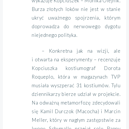
wykazuje Kopciuszek – Monika Olejnik.
Burza złotych loków nie jest w stanie
ukryć uważnego spojrzenia, którym
doprowadza do nerwowego dygotu
niejednego polityka.
– Konkretna jak na wizji, ale
i otwarta na eksperymenty – recenzuje
Kopciuszka kostiumograf Dorota
Roqueplo, która w magazynach TVP
musiała wyszperać 31 kostiumów. Tylu
dziennikarzy bierze udział w projekcie.
Na odważną metamorfozę zdecydowali
się Kamil Durczok (Macocha) i Marcin
Meller, który w nagłym zastępstwie za
Iwonę Schymallę przejął rolę Panny