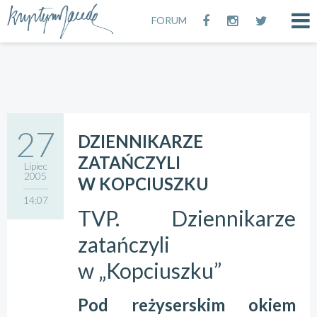
FORUM
27
DZIENNIKARZE
ZATAŃCZYLI
Lipiec
2005
W KOPCIUSZKU
14:07
TVP. Dziennikarze
zatańczyli
w „Kopciuszku”
Pod reżyserskim okiem