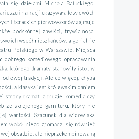
ała się dziełami Michała Bałuckiego,
ariuszu i narracji ukazywała losy dwóch
owych literackich pierwowzorów zajmuje
akże podskórnej zawiści, trywialności
ał swoich współmieszkańców, a genialnie
Teatru Polskiego w Warszawie. Miejsca
mem dobrego komediowego opracowania
ka, którego dramaty stanowiły istotny
 od owej tradycji. Ale co więcej, chyba
ości, a klasyka jest królewskim daniem
 strony dramat, z drugiej komedia czy
brze skrojonego garnituru, który nie
jej wartości. Szacunek dla widowiska
wiem wokół niego gromadzi się również
rowej obsadzie, ale nieprzekombinowaną