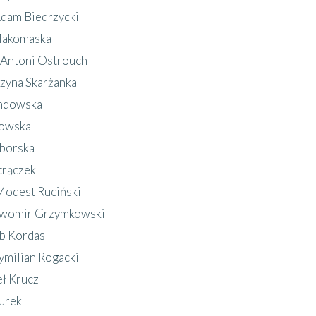
dam Biedrzycki
akomaska
Antoni Ostrouch
zyna Skarżanka
ndowska
rowska
aborska
trączek
Modest Ruciński
awomir Grzymkowski
b Kordas
milian Rogacki
ł Krucz
urek