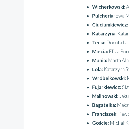
Wicherkowski:
A
Pulcheria:
Ewa M
Ciuciumkiewicz:
Katarzyna:
Katar
Tecia:
Dorota La
Miecia:
Eliza Bo
Munia:
Marta Al
Lola:
Katarzyna S
Wróbelkowski:
Fujarkiewicz:
Sł
Malinowski:
Jaku
Bagatelka:
Maksy
Franciszek:
Pawe
Goście:
Michał K