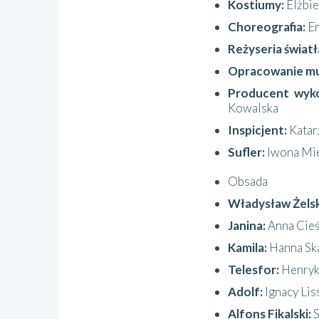
Kostiumy:
Elżbie
Choreografia:
E
Reżyseria światł
Opracowanie muz
Producent wyko
Kowalska
Inspicjent:
Katar
Sufler:
Iwona Mi
Obsada
Władysław Żelsk
Janina:
Anna Cieś
Kamila:
Hanna Sk
Telesfor:
Henryk
Adolf:
Ignacy Lis
Alfons Fikalski: