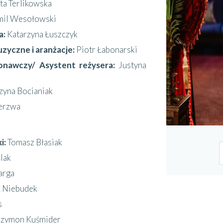
ta Terlikowska
mil Wesołowski
a:
Katarzyna Łuszczyk
yczne i aranżacje:
Piotr Łabonarski
nawczy/ Asystent reżysera:
Justyna
zyna Bocianiak
erzwa
i:
Tomasz Błasiak
lak
arga
 Niebudek
s
Szymon Kuśmider