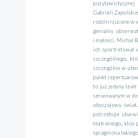
pozytywistycznej
Gabrieli Zapolskie
rodzin rzucone w 
genialny obserwat
i małości, Michał 
ich sportretował
szczególnego, kt
szczególne w utwo
punkt repertuarowy
to już jedyny tea
serwowanym w dobr
obyczajowy świat
potrzebuje ubarw
teatralnego, ktoś
spragniona takieg