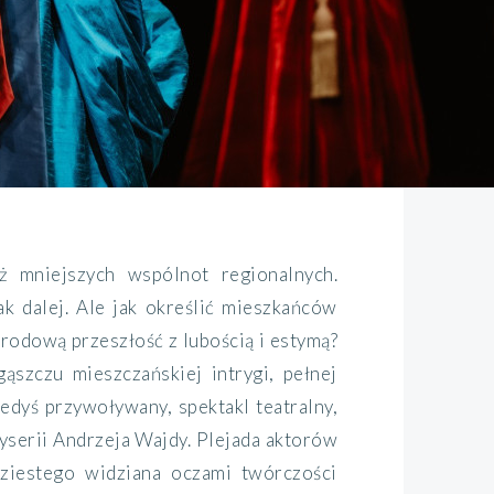
 mniejszych wspólnot regionalnych.
ak dalej. Ale jak określić mieszkańców
 rodową przeszłość z lubością i estymą?
ąszczu mieszczańskiej intrygi, pełnej
iedyś przywoływany, spektakl teatralny,
yserii Andrzeja Wajdy. Plejada aktorów
ziestego widziana oczami twórczości