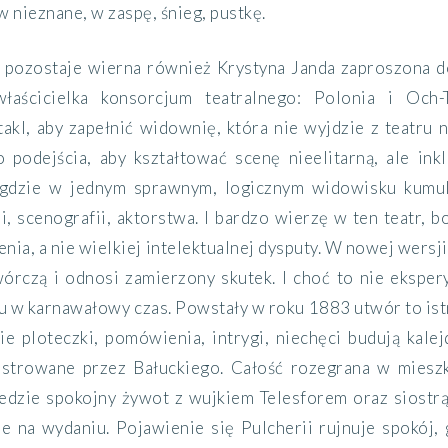
w nieznane, w zaspę, śnieg, pustkę.
pozostaje wierna również Krystyna Janda zaproszona do
właścicielka konsorcjum teatralnego: Polonia i Och-
akl, aby zapełnić widownię, która nie wyjdzie z teatru
 podejścia, aby kształtować scenę nieelitarną, ale ink
 gdzie w jednym sprawnym, logicznym widowisku kumulu
rii, scenografii, aktorstwa. I bardzo wierzę w ten teatr,
nia, a nie wielkiej intelektualnej dysputy. W nowej wersj
órczą i odnosi zamierzony skutek. I choć to nie ekspery
u w karnawałowy czas. Powstały w roku 1883 utwór to ist
e ploteczki, pomówienia, intrygi, niechęci budują kalej
ustrowane przez Bałuckiego. Całość rozegrana w miesz
iedzie spokojny żywot z wujkiem Telesforem oraz siostr
e na wydaniu. Pojawienie się Pulcherii rujnuje spokój