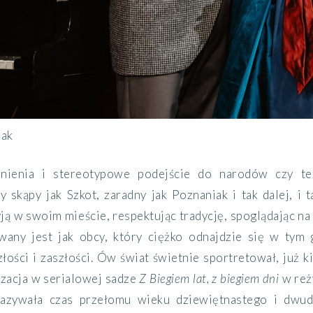
iak
nienia i stereotypowe podejście do narodów czy też
skąpy jak Szkot, zaradny jak Poznaniak i tak dalej, i t
ją w swoim mieście, respektując tradycję, spoglądając na
wany jest jak obcy, który ciężko odnajdzie się w tym g
ości i zaszłości. Ów świat świetnie sportretował, już k
izacja w serialowej sadze
Z Biegiem lat, z biegiem dni
w reż
kazywała czas przełomu wieku dziewiętnastego i dwud