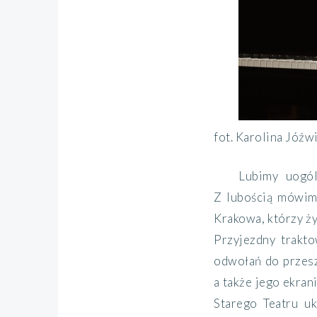
fot. Karolina Jóźw
Lubimy uogól
Z lubością mówimy 
Krakowa, którzy ży
Przyjezdny trakto
odwołań do przeszł
a także jego ekran
Starego Teatru u