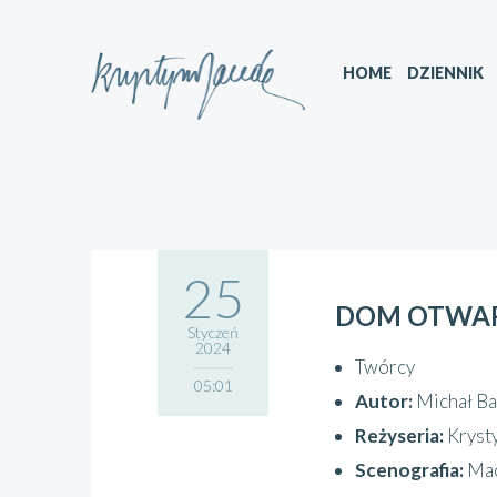
HOME
DZIENNIK
25
DOM OTWA
Styczeń
2024
Twórcy
05:01
Autor:
Michał Ba
Reżyseria:
Kryst
Scenografia:
Mac