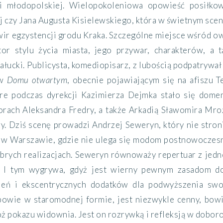
 i młodopolskiej. Wielopokoleniowa opowieść posiłkow
j czy Jana Augusta Kisielewskiego, która w świetnym scen
wir egzystencji grodu Kraka. Szczególne miejsce wśród 
or stylu życia miasta, jego przywar, charakterów, a t
Bałucki. Publicysta, komediopisarz, z lubością podpatryw
 w
Domu otwartym
, obecnie pojawiającym się na afiszu 
óre podczas dyrekcji Kazimierza Dejmka stało się do
rach Aleksandra Fredry, a także Arkadią Sławomira Mroż
. Dziś scenę prowadzi Andrzej Seweryn, który nie stroni
tr w Warszawie, gdzie nie ulega się modom postnowoczesn
ych realizacjach. Seweryn równoważy repertuar z jednej
. I tym wygrywa, gdyż jest wierny pewnym zasadom do
ień i ekscentrycznych dodatków dla podwyższenia swo
 powie w staromodnej formie, jest niezwykle cenny, bo
oż pokazu widownia. Jest on rozrywką i refleksją w dobo