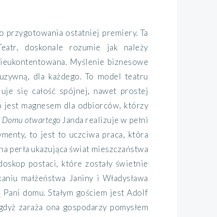
 przygotowania ostatniej premiery. Ta
Teatr, doskonale rozumie jak należy
 nieukontentowana. Myślenie biznesowe
luzywną, dla każdego. To model teatru
je się całość spójnej, nawet prostej
 bo jest magnesem dla odbiorców, którzy
i
Domu otwartego
Janda realizuje w pełni
menty, to jest to uczciwa praca, która
na perła ukazująca świat mieszczaństwa
doskop postaci, które zostały świetnie
kaniu małżeństwa Janiny i Władysława
ą Pani domu. Stałym gościem jest Adolf
, gdyż zaraża ona gospodarzy pomysłem