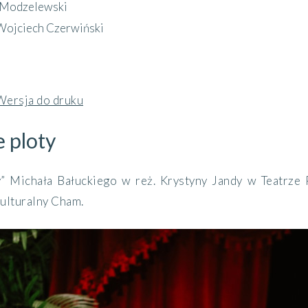
 Modzelewski
Wojciech Czerwiński
Wersja do druku
 ploty
” Michała Bałuckiego w reż. Krystyny Jandy w Teatrze
ulturalny Cham.