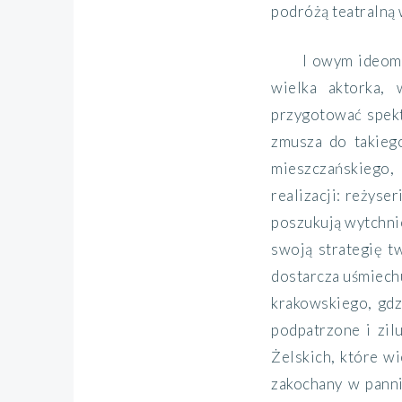
podróżą teatralną 
I owym ideom 
wielka aktorka, 
przygotować spekt
zmusza do takiego
mieszczańskiego,
realizacji: reżyse
poszukują wytchnie
swoją strategię tw
dostarcza uśmiech
krakowskiego, gdzi
podpatrzone i zil
Żelskich, które w
zakochany w panni