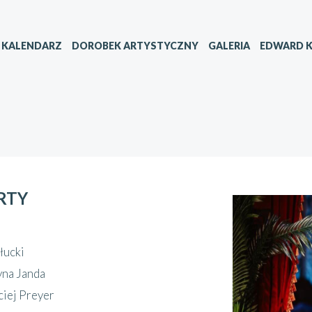
KALENDARZ
DOROBEK ARTYSTYCZNY
GALERIA
EDWARD K
RTY
łucki
yna Janda
iej Preyer