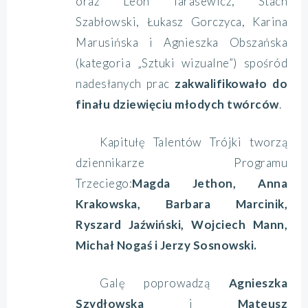
oraz Leon Tarasewicz, Stach
Szabłowski, Łukasz Gorczyca, Karina
Marusińska i Agnieszka Obszańska
(kategoria „Sztuki wizualne”) spośród
nadesłanych prac
zakwalifikowało do
finału dziewięciu młodych twórców
.
Kapitułę Talentów Trójki tworzą
dziennikarze Programu
Trzeciego:
Magda Jethon, Anna
Krakowska, Barbara Marcinik,
Ryszard Jaźwiński, Wojciech Mann,
Michał Nogaś i Jerzy Sosnowski.
Galę poprowadzą
Agnieszka
Szydłowska
i
Mateusz