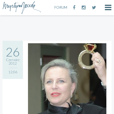
FORUM
26
Czerwiec
2012
12:06