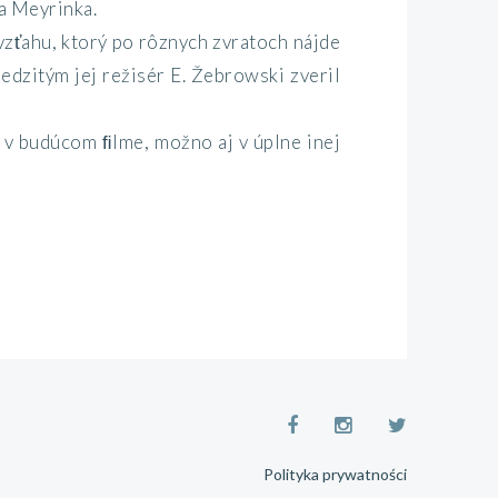
va Meyrinka.
vzťahu, ktorý po rôznych zvratoch nájde
Medzitým jej režisér E. Žebrowski zveril
e v budúcom ﬁlme, možno aj v úplne inej
Polityka prywatności