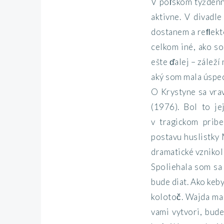
V poľskom týždenn
aktivne. V divadle
dostanem a reﬂekto
celkom iné, ako s
ešte ďalej – záleží
aký som mala úspe
O Krystyne sa vra
(1976). Bol to je
v tragickom pribe
postavu huslistky 
dramatické vznikol 
Spoliehala som sa 
bude diat. Ako keb
kolotoč. Wajda ma 
vami vytvori, bude