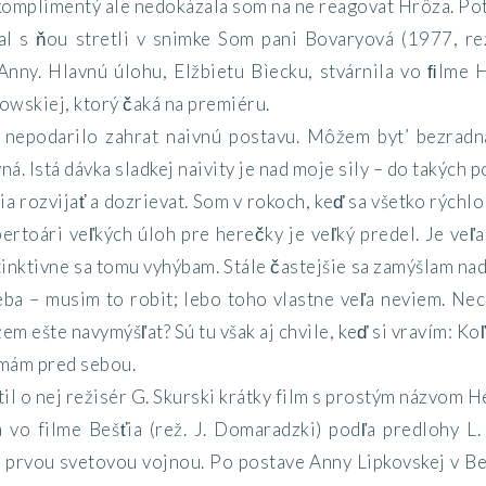
 komplimentý ale nedokázala som na ne reagovat Hrôza. P
al s ňou stretli v snimke Som pani Bovaryová (1977, re
Anny. Hlavnú úlohu, Elžbietu Bìecku, stvárnila vo ﬁlme 
wskiej, ktorý čaká na premiéru.
ľ nepodarilo zahrat naivnú postavu. Môžem byt’ bezradná
á. Istá dávka sladkej naivity je nad moje sily – do takých
ia rozvijať a dozrievat. Som v rokoch, keď sa všetko rýchlo
pertoári veľkých úloh pre herečky je veľký predel. Je veľ
štinktivne sa tomu vyhýbam. Stále častejšie sa zamýšlam na
a – musim to robit; lebo toho vlastne veľa neviem. Neci
em ešte navymýšľat? Sú tu však aj chvile, keď si vravím: K
mám pred sebou.
il o nej režisér G. Skurski krátky film s prostým názvom H
vo filme Bešťia (rež. J. Domaradzki) podľa predlohy L. 
 prvou svetovou vojnou. Po postave Anny Lipkovskej v Be