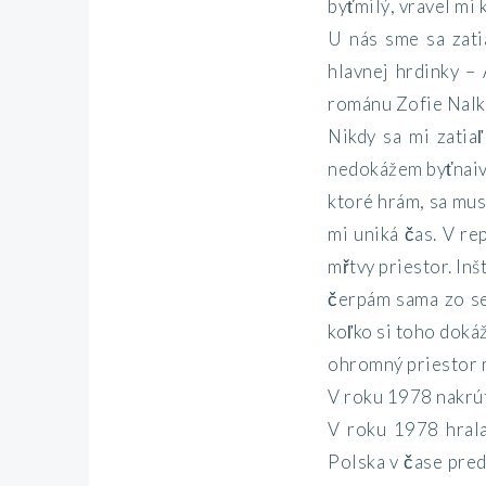
byťmilý, vravel mi
U nás sme sa zati
hlavnej hrdinky – 
románu Zofie Nalko
Nikdy sa mi zatia
nedokážem byťnaivn
ktoré hrám, sa mus
mi uniká čas. V re
mřtvy priestor. In
čerpám sama zo seb
koľko si toho dokáž
ohromný priestor 
V roku 1978 nakrút
V roku 1978 hrala 
Polska v čase pred