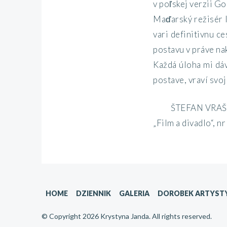
v poľskej verzii G
Maďarský režisér I
vari definitivnu c
postavu v práve na
Každá úloha mi dáv
postave, vraví svo
ŠTEFAN VRAŠ
„Film a divadlo“, 
HOME
DZIENNIK
GALERIA
DOROBEK ARTYST
© Copyright 2026 Krystyna Janda. All rights reserved.