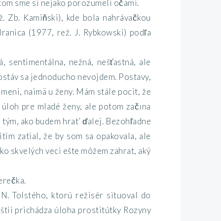
otom sme si nejako porozumeli očami.
ž. Zb. Kamiňski), kde bola nahrávačkou
Hranica (1977, rež. J. Rybkowski) podľa
, sentimentálna, nežná, nešťastná, ale
 postáv sa jednoducho nevojdem. Postavy,
 meni, naimä u ženy. Mám stále pocit, že
a úloh pre mladé ženy, ale potom začına
d tým, ako budem hrat’ ďalej. Bezohľadne
tim zatial, že by som sa opakovala, ale
oľko skvelých veci ešte môžem zahrat, aký
erečka.
N. Tolstého, ktorú režisér situoval do
štii prichádza úloha prostitútky Rozyny