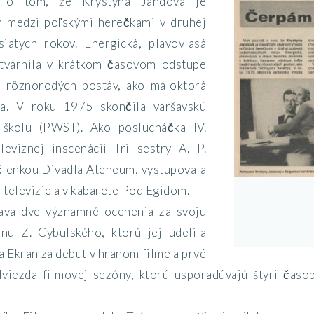
 o tom, že Krystyna Jandová je
m medzi poľskými herečkami v druhej
iatych rokov. Energická, plavovlasá
stvárnila v krátkom časovom odstupe
, rôznorodých postáv, ako máloktorá
ka. V roku 1975 skončila varšavskú
 školu (PWST). Ako poslucháčka lV.
leviznej inscenácii Tri sestry A. P.
 členkou Divadla Ateneum, vystupovala
a televizie a v kabarete Pod Egidom.
ava dve významné ocenenia za svoju
nu Z. Cybulského, ktorú jej udelila
a Ekran za debut v hranom filme a prvé
viezda filmovej sezóny, ktorú usporadúvajú štyri časo