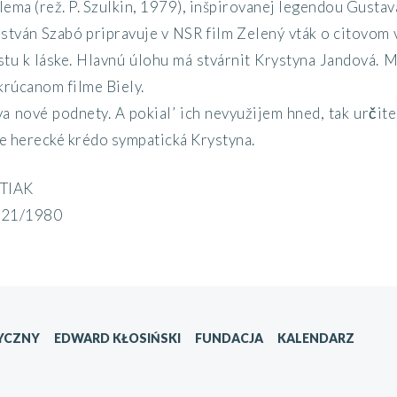
olema (rež. P. Szulkin, 1979), inšpirovanej legendou Gusta
stván Szabó pripravuje v NSR film Zelený vták o citovom 
estu k láske. Hlavnú úlohu má stvárnit Krystyna Jandová. 
krúcanom filme Biely.
a nové podnety. A pokial’ ich nevyužijem hned, tak určit
je herecké krédo sympatická Krystyna.
TIAK
nr 21/1980
YCZNY
EDWARD KŁOSIŃSKI
FUNDACJA
KALENDARZ