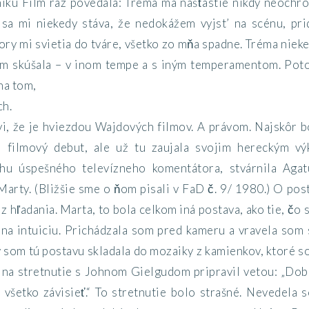
íku Film raz povedala: Tréma ma našťastie nikdy neochro
 sa mi niekedy stáva, že nedokážem vyjst’ na scénu, pri
ry mi svietia do tváre, všetko zo mňa spadne. Tréma niek
om skúšala – v inom tempe a s iným temperamentom. Pot
 na tom,
ch.
vi, že je hviezdou Wajdových filmov. A právom. Najskôr
j filmový debut, ale už tu zaujala svojim hereckým v
hu úspešného televízneho komentátora, stvárnila Agat
Marty. (Bližšie sme o ňom pisali v FaD č. 9/ 1980.) O po
z hľadania. Marta, to bola celkom iná postava, ako tie, čo 
na intuiciu. Prichádzala som pred kameru a vravela som 
y som tú postavu skladala do mozaiky z kamienkov, ktoré s
na stretnutie s Johnom Gielgudom pripravil vetou: „Dobr
 všetko závisieť.“ To stretnutie bolo strašné. Nevedela 