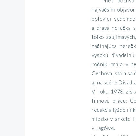
Niet pochýb
najvačším objavo
polovici sedemdes
a dravá herečka 
tolko zaujimavých
začínajúca hereč
vysokú divadelnú
ročník hrala v te
Cechova, stala sa
aj na scéne Divadl
V roku 1978 zisk
filmovú prácu: Ce
redakcia týždennik
miesto v ankete H
v Lagówe.