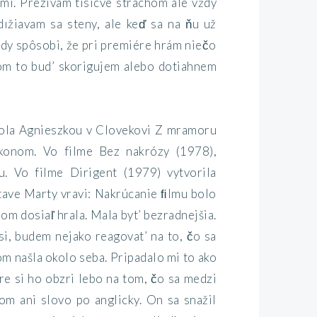
mi. Prezivam tisicve strachom ale vždy
dıžiavam sa steny, ale keď sa na ňu už
edy spôsobi, že pri premiére hrám niečo
om to bud’ skorigujem alebo dotiahnem
 bola Agnieszkou v Clovekovi Z mramoru
ýkonom. Vo filme Bez nakrózy (1978),
u. Vo filme Dirigent (1979) vytvorila
stave Marty vravi: Nakrúcanie ﬁlmu bolo
som dosiaľ hrala. Mala byt’ bezradnejšia.
si, budem nejako reagovat’ na to, čo sa
om našla okolo seba. Pripadalo mi to ako
e si ho obzri lebo na tom, čo sa medzi
som ani slovo po anglicky. On sa snažil