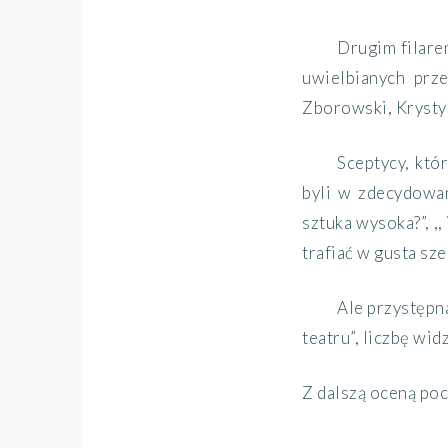
Drugim filare
uwielbianych prze
Zborowski, Krystyn
Sceptycy, któ
byli w zdecydowan
sztuka wysoka?”, ,
trafiać w gusta sz
Ale przystępn
teatru”, liczbę wi
Z dalszą oceną poc