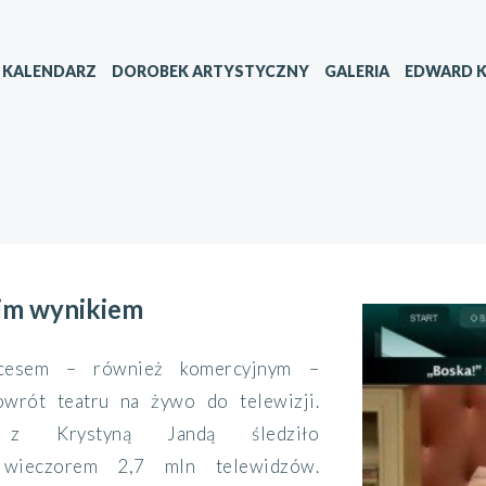
KALENDARZ
DOROBEK ARTYSTYCZNY
GALERIA
EDWARD K
im wynikiem
kcesem – również komercyjnym –
wrót teatru na żywo do telewizji.
e z Krystyną Jandą śledziło
 wieczorem 2,7 mln telewidzów.