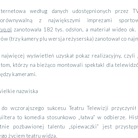
internetowa według danych udostępnionych przez T
 porównywalną z największymi imprezami sport
vp.pl
zanotowała 182 tys. odsłon, a materiał wideo ok. 
ów (trzy kamery plu wersja reżyserska) zanotował co najm
najwięcej wyświetleń uzyskał pokaz realizacyjny, czyli 
stom, którzy na bieżąco montowali spektakl dla telewid
iędzy kamerami.
wielkie nazwiska
 do wczorajszego sukcesu Teatru Telewizji przyczyni
iltera to komedia stosunkowo „łatwa” w odbierze. His
tnie pozbawionej talentu „śpiewaczki” jest przystę
go życiem teatru widza.