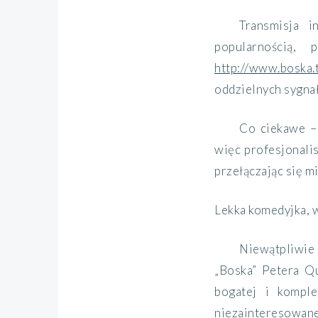
Transmisja 
popularnością,
http://www.boska.t
oddzielnych sygnał
Co ciekawe – 
więc profesjonali
przełączając się m
Lekka komedyjka, 
Niewątpliwie
„Boska” Petera Qu
bogatej i komple
niezainteresowane