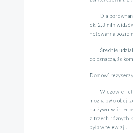
Dla porównani
ok. 2,3 mln widzów
notował na poziom
Średnie udział
co oznacza, że kom
Domowi reżyserz
Widzowie Tele
można było obejrz
na żywo w intern
z trzech różnych 
była w telewizji.