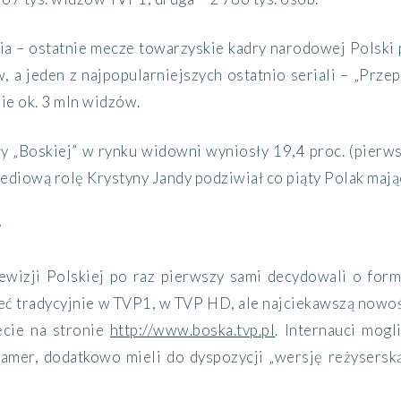
a – ostatnie mecze towarzyskie kadry narodowej Polski 
, a jeden z najpopularniejszych ostatnio seriali – „Przep
ie ok. 3 mln widzów.
y „Boskiej” w rynku widowni wyniosły 19,4 proc. (pierwszy
ediową rolę Krystyny Jandy podziwiał co piąty Polak mają
y
wizji Polskiej po raz pierwszy sami decydowali o formi
eć tradycyjnie w TVP1, w TVP HD, ale najciekawszą nowoś
ecie na stronie
http://www.boska.tvp.pl
. Internauci mogl
kamer, dodatkowo mieli do dyspozycji „wersję reżysersk