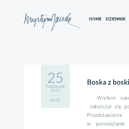
HOME
DZIENNIK
25
Boska z bosk
Październik
2011
Wielkim su
00:10
zakończył się po
Przedstawieni
w poniedziałek