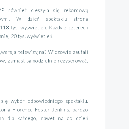
VP również cieszyła się rekordową
owymi. W dzień spektaklu strona
118 tys. wyświetleń. Każdy z czterech
niej 20 tys. wyświetleń.
„wersja telewizyjna”. Widzowie zaufali
zów, zamiast samodzielnie reżyserować,
ł się wybór odpowiedniego spektaklu.
toria Florence Foster Jenkins, bardzo
pna dla każdego, nawet na co dzień