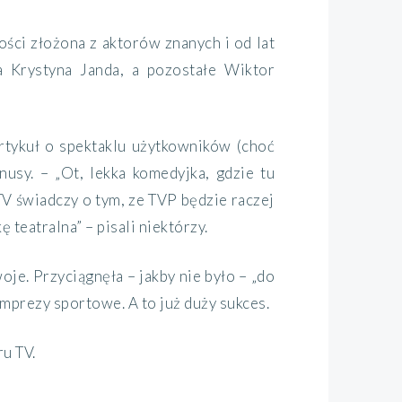
ości złożona z aktorów znanych i od lat
ła Krystyna Janda, a pozostałe Wiktor
rtykuł o spektaklu użytkowników (choć
nusy. – „Ot, lekka komedyjka, gdzie tu
 TV świadczy o tym, ze TVP będzie raczej
 teatralna” – pisali niektórzy.
je. Przyciągnęła – jakby nie było – „do
imprezy sportowe. A to już duży sukces.
u TV.