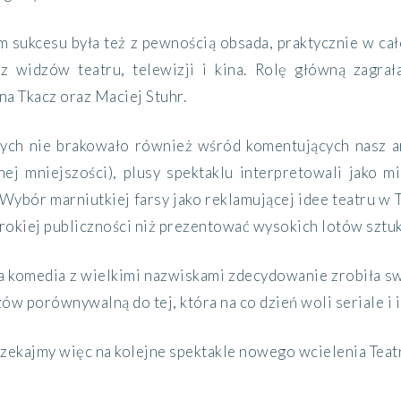
m sukcesu była też z pewnością obsada, praktycznie w cał
z widzów teatru, telewizji i kina. Rolę główną zagra
a Tkacz oraz Maciej Stuhr.
rych nie brakowało również wśród komentujących nasz a
ej mniejszości), plusy spektaklu interpretowali jako mi
, Wybór marniutkiej farsy jako reklamującej idee teatru w
erokiej publiczności niż prezentować wysokich lotów sztukę
a komedia z wielkimi nazwiskami zdecydowanie zrobiła swo
dzów porównywalną do tej, która na co dzień woli seriale i 
zekajmy więc na kolejne spektakle nowego wcielenia Teatr