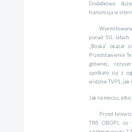
Dodatkowo duży
transmisja w inter
Wyemitowany 2
ponad 50. latach 
„Boska” okazał s
Przedstawienie Tea
głównej, reżyse
spotkało się z 
widzów TVP1, jak i
Jak na meczu, albo
Przed telewiz
TNS OBOP), co st
zainteresowała 2 7