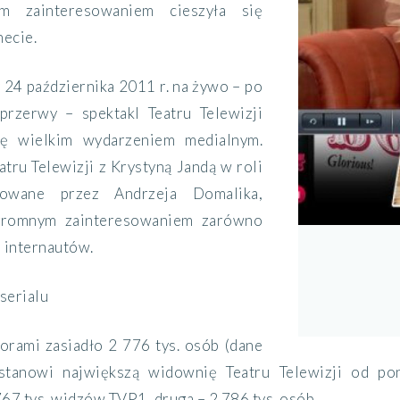
m zainteresowaniem cieszyła się
necie.
4 października 2011 r. na żywo – po
przerwy – spektakl Teatru Telewizji
ię wielkim wydarzeniem medialnym.
tru Telewizji z Krystyną Jandą w roli
rowane przez Andrzeja Domalika,
ogromnym zainteresowaniem zarówno
 internautów.
 serialu
orami zasiadło 2 776 tys. osób (dane
anowi największą widownię Teatru Telewizji od pona
67 tys. widzów TVP1, druga – 2 786 tys. osób.