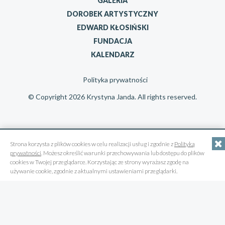
GALERIA
DOROBEK ARTYSTYCZNY
EDWARD KŁOSIŃSKI
FUNDACJA
KALENDARZ
Polityka prywatności
© Copyright 2026 Krystyna Janda. All rights reserved.
Strona korzysta z plików cookies w celu realizacji usług i zgodnie z
Polityką
prywatności
. Możesz określić warunki przechowywania lub dostępu do plików
cookies w Twojej przeglądarce. Korzystając ze strony wyrażasz zgodę na
używanie cookie, zgodnie z aktualnymi ustawieniami przeglądarki.