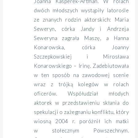
Joanna Kasperek-Artman. W rolach
dwóch młodszych wystąpiły latorośle
ze znanych rodzin aktorskich: Maria
Seweryn, córka Jandy i Andrzeja
Seweryna zagrała Maszę, a Hanna
Konarowska, córka Joanny
Szczepkowskiej i Mirosława
Konarowskiego – Irinę. Zadebiutowała
w ten sposób na zawodowej scenie
wraz z trójką kolegów w rolach
oficerów. Współudział młodych
aktorek w przedstawieniu skłania do
spekulacji o zażegnaniu konfliktu, który
wiosną 2004 r. poróżnił ich matki
w stołecznym Powszechnym.