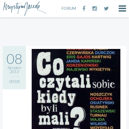
FORUM
08
Sierpień
2013
00:08