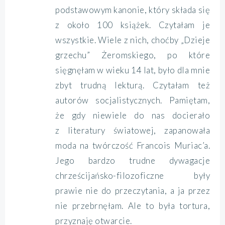
podstawowym kanonie, który składa się
z około 100 książek. Czytałam je
wszystkie. Wiele z nich, choćby „Dzieje
grzechu” Żeromskiego, po które
sięgnęłam w wieku 14 lat, było dla mnie
zbyt trudną lekturą. Czytałam też
autorów socjalistycznych. Pamiętam,
że gdy niewiele do nas docierało
z literatury światowej, zapanowała
moda na twórczość Francois Muriac’a.
Jego bardzo trudne dywagacje
chrześcijańsko-filozoficzne były
prawie nie do przeczytania, a ja przez
nie przebrnęłam. Ale to była tortura,
przyznaję otwarcie.