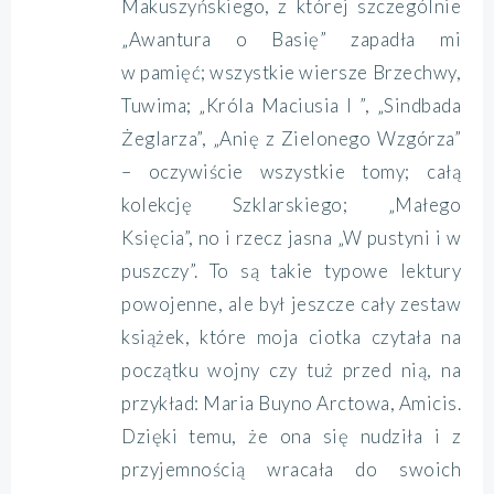
Makuszyńskiego, z której szczególnie
„Awantura o Basię” zapadła mi
w pamięć; wszystkie wiersze Brzechwy,
Tuwima; „Króla Maciusia I ”, „Sindbada
Żeglarza”, „Anię z Zielonego Wzgórza”
– oczywiście wszystkie tomy; całą
kolekcję Szklarskiego; „Małego
Księcia”, no i rzecz jasna „W pustyni i w
puszczy”. To są takie typowe lektury
powojenne, ale był jeszcze cały zestaw
książek, które moja ciotka czytała na
początku wojny czy tuż przed nią, na
przykład: Maria Buyno Arctowa, Amicis.
Dzięki temu, że ona się nudziła i z
przyjemnością wracała do swoich